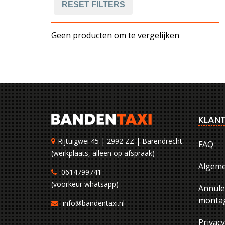
RESET FILTERS
Geen producten om te vergelijken
KLANT
Rijtuigwei 45 | 2992 ZZ | Barendrecht
FAQ
(werkplaats, alleen op afspraak)
Algem
0614799741
(voorkeur whatsapp)
Annule
montag
info@bandentaxi.nl
Privac