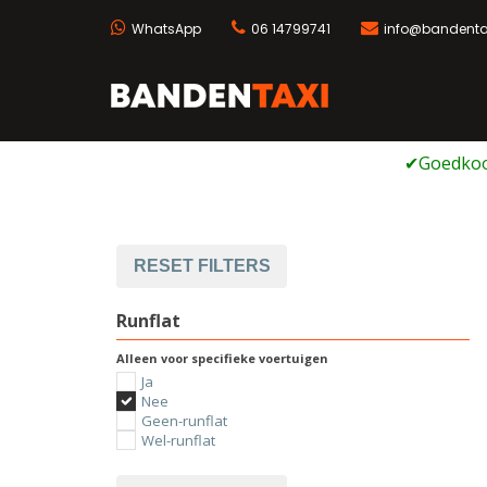
WhatsApp
06 14799741
info@bandentax
Bandentaxi
Bandengarage met ei
Ga
naar
de
inhoud
RESET FILTERS
Runflat
Alleen voor specifieke voertuigen
Ja
Nee
Geen-runflat
Wel-runflat