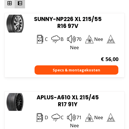
SUNNY-NP226 XL 215/55
R16 97V
C
B
70
Nee
Nee
€
56,00
APLUS-A610 XL 215/45
R17 91Y
D
C
71
Nee
Nee