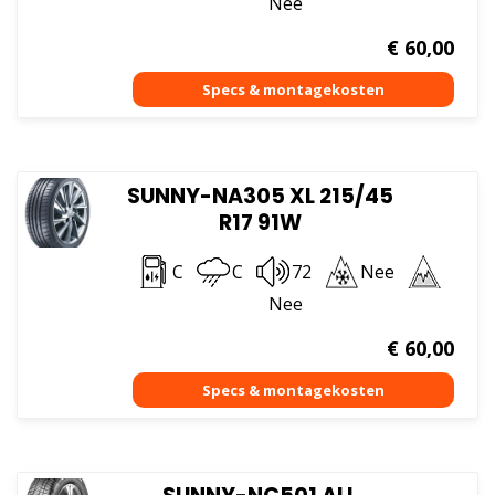
Nee
€
60,00
SUNNY-NA305 XL 215/45
R17 91W
C
C
72
Nee
Nee
€
60,00