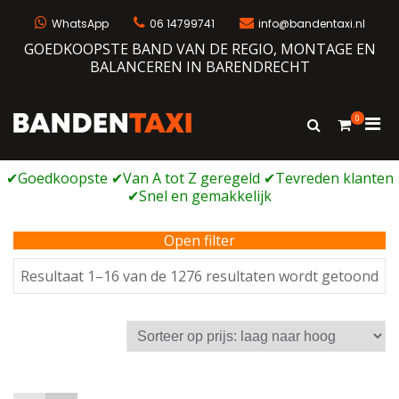
Ga
naar
WhatsApp
06 14799741
info@bandentaxi.nl
de
GOEDKOOPSTE BAND VAN DE REGIO, MONTAGE EN
inhoud
BALANCEREN IN BARENDRECHT
0
Prim
Toon
Bandentaxi
Bandengarage met eigen webshop
zoekformulie
men
voor
mobi
Open filter
Ge
Resultaat 1–16 van de 1276 resultaten wordt getoond
op
prij
laa
na
ho