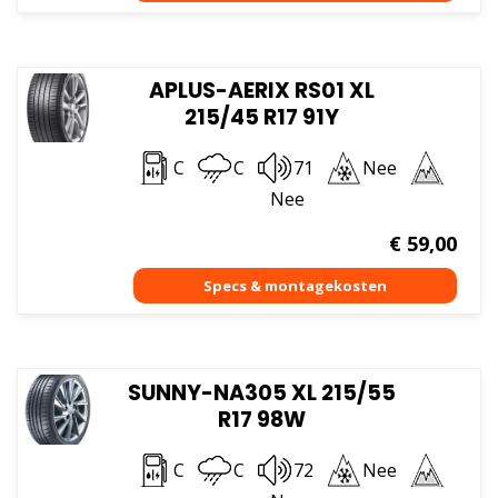
APLUS-AERIX RS01 XL
215/45 R17 91Y
C
C
71
Nee
Nee
€
59,00
SUNNY-NA305 XL 215/55
R17 98W
C
C
72
Nee