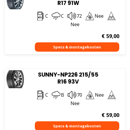
R17 91W
C
C
72
Nee
Nee
€
59,00
SUNNY-NP226 215/55
R16 93V
C
B
70
Nee
Nee
€
59,00