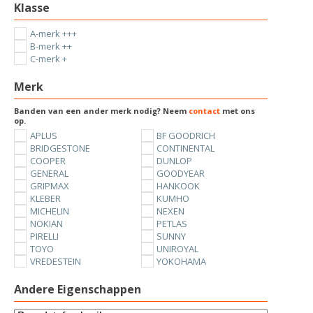
Klasse
A-merk +++
B-merk ++
C-merk +
Merk
Banden van een ander merk nodig? Neem
contact
met ons
op.
APLUS
BF GOODRICH
BRIDGESTONE
CONTINENTAL
COOPER
DUNLOP
GENERAL
GOODYEAR
GRIPMAX
HANKOOK
KLEBER
KUMHO
MICHELIN
NEXEN
NOKIAN
PETLAS
PIRELLI
SUNNY
TOYO
UNIROYAL
VREDESTEIN
YOKOHAMA
Andere Eigenschappen