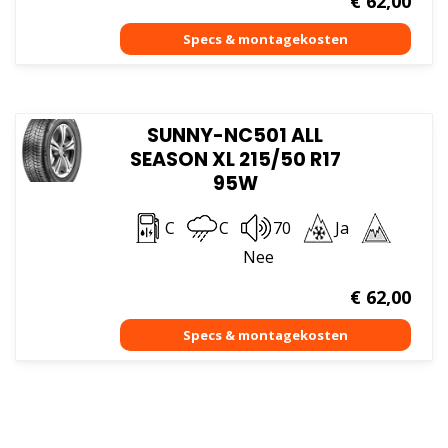
€
62,00
SUNNY-NC501 ALL
SEASON XL 215/50 R17
95W
C
C
70
Ja
Nee
€
62,00