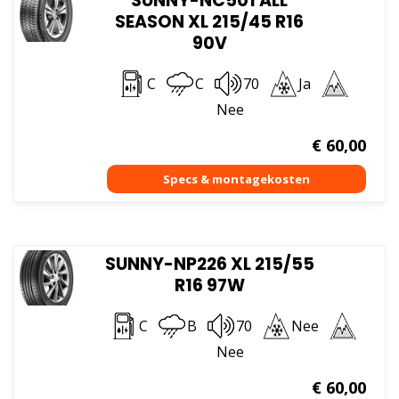
SUNNY-NC501 ALL
SEASON XL 215/45 R16
90V
C
C
70
Ja
Nee
€
60,00
SUNNY-NP226 XL 215/55
R16 97W
C
B
70
Nee
Nee
€
60,00