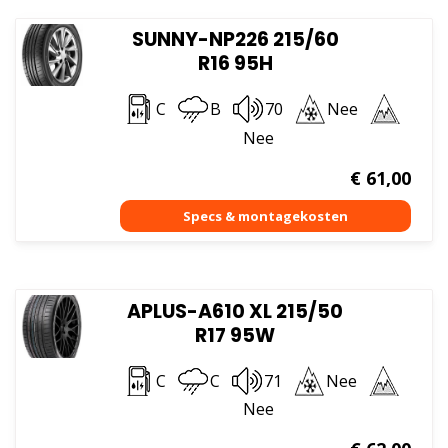
SUNNY-NP226 215/60
R16 95H
C
B
70
Nee
Nee
€
61,00
APLUS-A610 XL 215/50
R17 95W
C
C
71
Nee
Nee