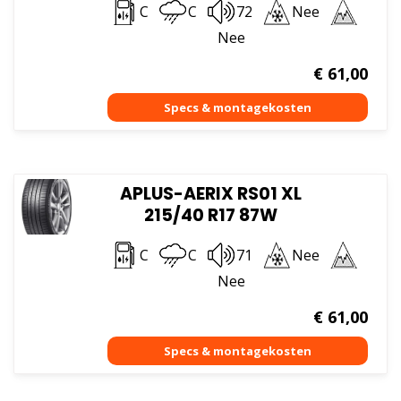
C
C
72
Nee
Nee
€
61,00
APLUS-AERIX RS01 XL
215/40 R17 87W
C
C
71
Nee
Nee
€
61,00