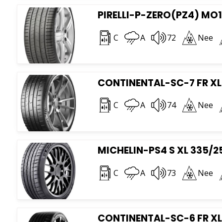
PIRELLI-P-ZERO(PZ4) MO1
C
A
72
Nee
CONTINENTAL-SC-7 FR XL 
C
A
74
Nee
MICHELIN-PS4 S XL 335/2
C
A
73
Nee
CONTINENTAL-SC-6 FR XL 