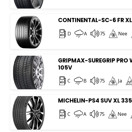
CONTINENTAL-SC-6 FR XL 
D
A
75
Nee
GRIPMAX-SUREGRIP PRO W
105V
C
B
75
Ja
MICHELIN-PS4 SUV XL 335/
C
A
75
Nee