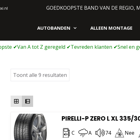
GOEDKOOPSTE BAND VAN DE REGIO, 
i.nl
AUTOBANDEN
ALLEEN MONTAGE
gen webshop
Gesorteerd
Toont alle 9 resultaten
op
prijs:
laag
naar
hoog
PIRELLI-P ZERO L XL 335/3
C
A
74
Nee