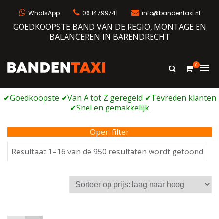
Ga
naar
WhatsApp
06 14799741
info@bandentaxi.nl
de
GOEDKOOPSTE BAND VAN DE REGIO, MONTAGE EN
inhoud
BALANCEREN IN BARENDRECHT
0
Prim
Toon
Bandentaxi
Bandengarage met eigen webshop
zoekformulie
men
voor
mobi
Open filter
Ges
Resultaat 1–16 van de 950 resultaten wordt getoond
op
prijs
laag
naa
hoo