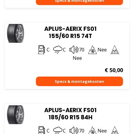
APLUS-AERIX FS01
155/60 R15 74T
C
C
70
Nee
Nee
€
50,00
APLUS-AERIX FS01
185/60 R15 84H
C
C
70
Nee