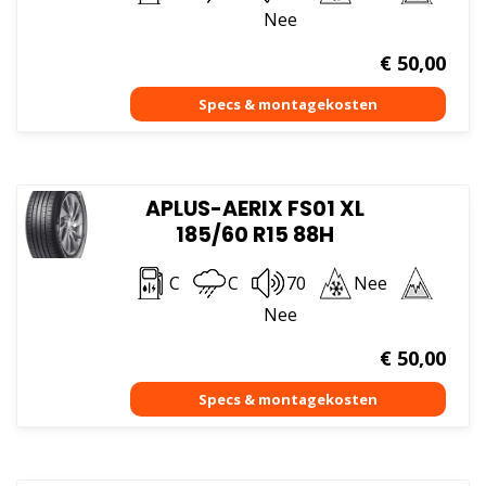
Nee
€
50,00
APLUS-AERIX FS01 XL
185/60 R15 88H
C
C
70
Nee
Nee
€
50,00