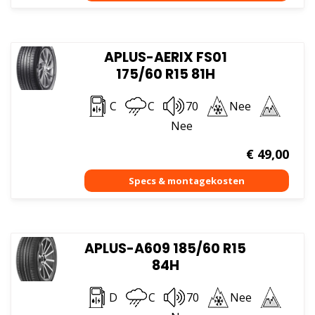
APLUS-AERIX FS01
175/60 R15 81H
C
C
70
Nee
Nee
€
49,00
APLUS-A609 185/60 R15
84H
D
C
70
Nee