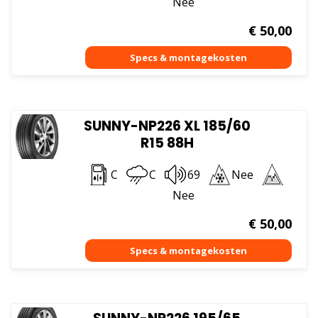
Nee
€
50,00
SUNNY-NP226 XL 185/60
R15 88H
C
C
69
Nee
Nee
€
50,00