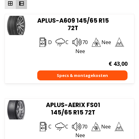
APLUS-A609 145/65 R15
72T
D
C
70
Nee
Nee
€
43,00
APLUS-AERIX FS01
145/65 R15 72T
C
C
70
Nee
Nee