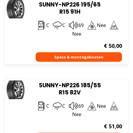
SUNNY-NP226 195/65
R15 91H
C
C
69
Nee
Nee
€
50,00
SUNNY-NP226 185/55
R15 82V
C
C
69
Nee
Nee
€
51,00