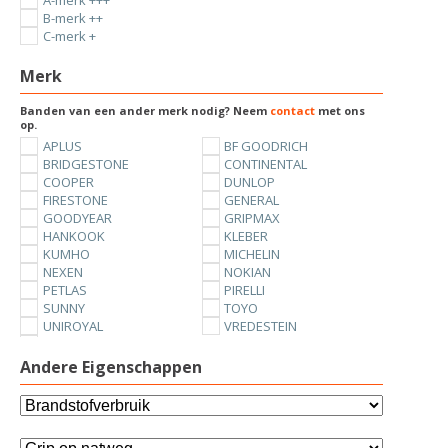
A-merk +++
B-merk ++
C-merk +
Merk
Banden van een ander merk nodig? Neem
contact
met ons
op.
APLUS
BF GOODRICH
BRIDGESTONE
CONTINENTAL
COOPER
DUNLOP
FIRESTONE
GENERAL
GOODYEAR
GRIPMAX
HANKOOK
KLEBER
KUMHO
MICHELIN
NEXEN
NOKIAN
PETLAS
PIRELLI
SUNNY
TOYO
UNIROYAL
VREDESTEIN
YOKOHAMA
Andere Eigenschappen