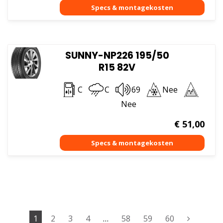
SUNNY-NP226 195/50
R15 82V
C
C
69
Nee
Nee
€
51,00
1
2
3
4
…
58
59
60