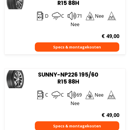
R15 88H
D
C
71
Nee
Nee
€
49,00
SUNNY-NP226 195/60
R15 88H
C
C
69
Nee
Nee
€
49,00