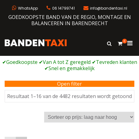
Ga
naar
WhatsApp
06 14799741
info@bandentaxi.nl
de
GOEDKOOPSTE BAND VAN DE REGIO, MONTAGE EN
inhoud
BALANCEREN IN BARENDRECHT
0
Prim
Toon
Bandentaxi
Bandengarage met eigen webshop
zoekformulie
men
voor
mobi
Open filter
Ge
Resultaat 1–16 van de 4482 resultaten wordt getoond
op
prij
laa
na
ho