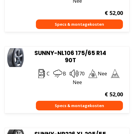
Nee
€
52,00
SUNNY-NL106 175/65 R14
90T
C
B
70
Nee
Nee
€
52,00