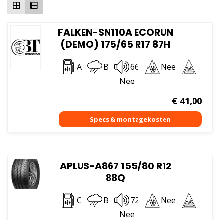
FALKEN-SN110A ECORUN
(DEMO) 175/65 R17 87H
A
B
66
Nee
Nee
€
41,00
APLUS-A867 155/80 R12
88Q
C
B
72
Nee
Nee