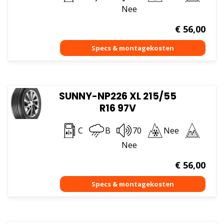
Nee
€
56,00
SUNNY-NP226 XL 215/55
R16 97V
C
B
70
Nee
Nee
€
56,00