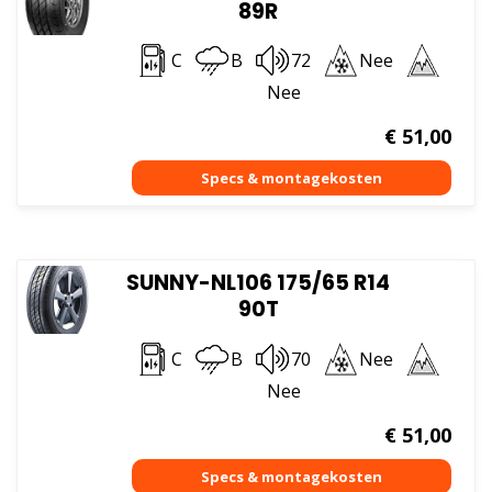
89R
C
B
72
Nee
Nee
€
51,00
SUNNY-NL106 175/65 R14
90T
C
B
70
Nee
Nee
€
51,00