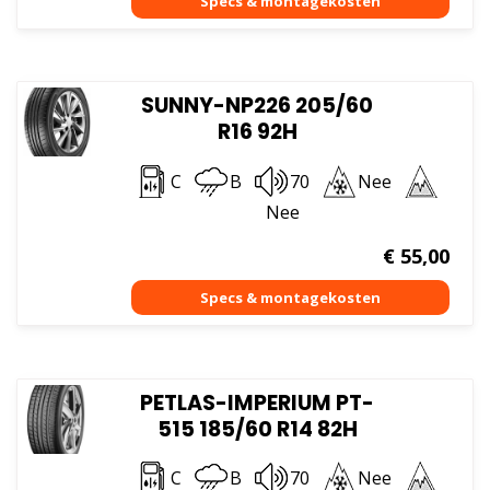
SUNNY-NP226 205/60
R16 92H
C
B
70
Nee
Nee
€
55,00
PETLAS-IMPERIUM PT-
515 185/60 R14 82H
C
B
70
Nee