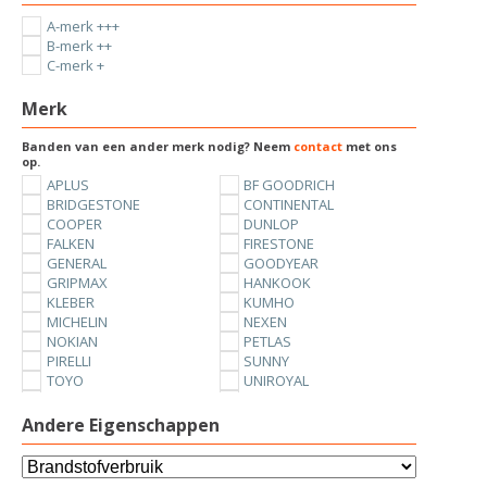
A-merk +++
B-merk ++
C-merk +
Merk
Banden van een ander merk nodig? Neem
contact
met ons
op.
APLUS
BF GOODRICH
BRIDGESTONE
CONTINENTAL
COOPER
DUNLOP
FALKEN
FIRESTONE
GENERAL
GOODYEAR
GRIPMAX
HANKOOK
KLEBER
KUMHO
MICHELIN
NEXEN
NOKIAN
PETLAS
PIRELLI
SUNNY
TOYO
UNIROYAL
VREDESTEIN
YOKOHAMA
Andere Eigenschappen