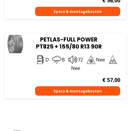
€
56,00
PETLAS-FULL POWER
PT825 + 155/80 R13 90R
D
B
72
Nee
Nee
€
57,00