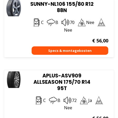
SUNNY-NL106 155/80 R12
88N
C
B
70
Nee
Nee
€
56,00
APLUS-ASV909
ALLSEASON 175/70 R14
95T
C
B
72
Ja
Nee