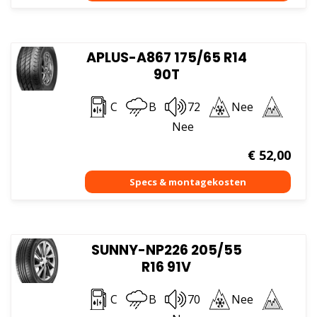
APLUS-A867 175/65 R14
90T
C
B
72
Nee
Nee
€
52,00
SUNNY-NP226 205/55
R16 91V
C
B
70
Nee