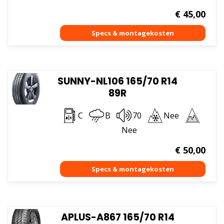
€
45,00
SUNNY-NL106 165/70 R14
89R
C
B
70
Nee
Nee
€
50,00
APLUS-A867 165/70 R14