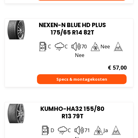
NEXEN-N BLUE HD PLUS
175/65 R14 82T
C
C
70
Nee
Nee
€
57,00
KUMHO-HA32 155/80
R13 79T
D
C
71
Ja