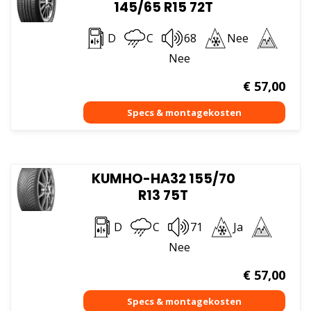
145/65 R15 72T
D
C
68
Nee
Nee
€
57,00
KUMHO-HA32 155/70
R13 75T
D
C
71
Ja
Nee
€
57,00