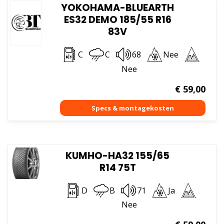
YOKOHAMA-BLUEARTH
ES32 DEMO 185/55 R16
83V
C
C
68
Nee
Nee
€
59,00
KUMHO-HA32 155/65
R14 75T
D
B
71
Ja
Nee