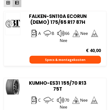
FALKEN-SN110A ECORUN
(DEMO) 175/65 R17 87H
A
B
66
Nee
Nee
€
40,00
KUMHO-ES31 155/70 R13
75T
C
C
70
Nee
Nee