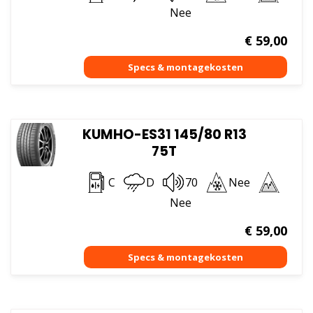
Nee
€
59,00
KUMHO-ES31 145/80 R13
75T
C
D
70
Nee
Nee
€
59,00