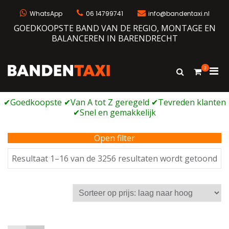
Ga
naar
WhatsApp
06 14799741
info@bandentaxi.nl
de
GOEDKOOPSTE BAND VAN DE REGIO, MONTAGE EN
inhoud
BALANCEREN IN BARENDRECHT
0
Prim
Toon
Bandentaxi
Bandengarage met eigen webshop
zoekformulie
men
voor
mobi
Open filter
Ge
Resultaat 1–16 van de 3256 resultaten wordt getoond
op
prij
laa
na
ho