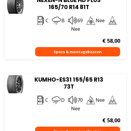
NEXEN-N BLUE HD PLUS
165/70 R14 81T
C
B
69
Nee
Nee
€
58,00
KUMHO-ES31 155/65 R13
73T
C
D
70
Nee
Nee
€
58,00