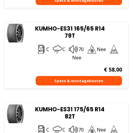
KUMHO-ES31 165/65 R14
79T
C
C
70
Nee
Nee
€
58,00
KUMHO-ES31 175/65 R14
82T
C
C
70
Nee