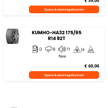
€
59,00
KUMHO-HA32 175/65
R14 82T
D
B
71
Ja
Nee
€
60,00