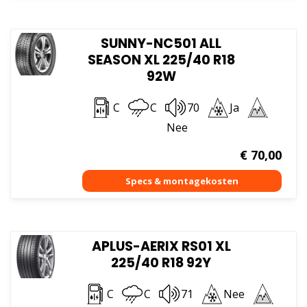
SUNNY-NC501 ALL
SEASON XL 225/40 R18
92W
C
C
70
Ja
Nee
€
70,00
APLUS-AERIX RS01 XL
225/40 R18 92Y
C
C
71
Nee