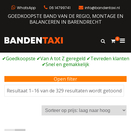
Ga
naar
WhatsApp
06 14799741
info@bandentaxi.nl
de
GOEDKOOPSTE BAND VAN DE REGIO, MONTAGE EN
inhoud
BALANCEREN IN BARENDRECHT
0
Prim
Toon
Bandentaxi
Bandengarage met eigen webshop
zoekformulie
men
voor
mobi
Open filter
Ges
Resultaat 1–16 van de 329 resultaten wordt getoond
op
prijs
laag
naa
hoo