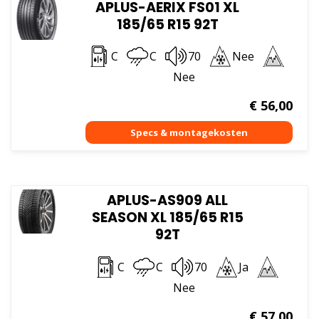
APLUS-AERIX FS01 XL
185/65 R15 92T
C
C
70
Nee
Nee
€
56,00
APLUS-AS909 ALL
SEASON XL 185/65 R15
92T
C
C
70
Ja
Nee
€
57,00