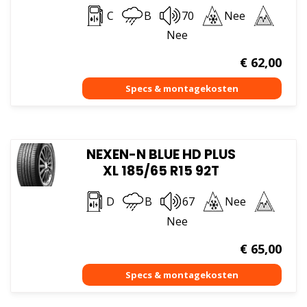
C
B
70
Nee
Nee
€
62,00
NEXEN-N BLUE HD PLUS
XL 185/65 R15 92T
D
B
67
Nee
Nee
€
65,00