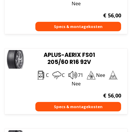
Nee
€
56,00
APLUS-AERIX FS01
205/60 R16 92V
C
C
71
Nee
Nee
€
56,00