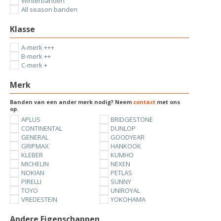
Winterbanden
All season banden
Klasse
A-merk +++
B-merk ++
C-merk +
Merk
Banden van een ander merk nodig? Neem
contact
met ons
op.
APLUS
BRIDGESTONE
CONTINENTAL
DUNLOP
GENERAL
GOODYEAR
GRIPMAX
HANKOOK
KLEBER
KUMHO
MICHELIN
NEXEN
NOKIAN
PETLAS
PIRELLI
SUNNY
TOYO
UNIROYAL
VREDESTEIN
YOKOHAMA
Andere Eigenschappen