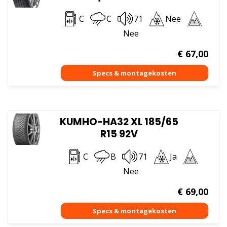
C
C
71
Nee
Nee
€
67,00
KUMHO-HA32 XL 185/65
R15 92V
C
B
71
Ja
Nee
€
69,00