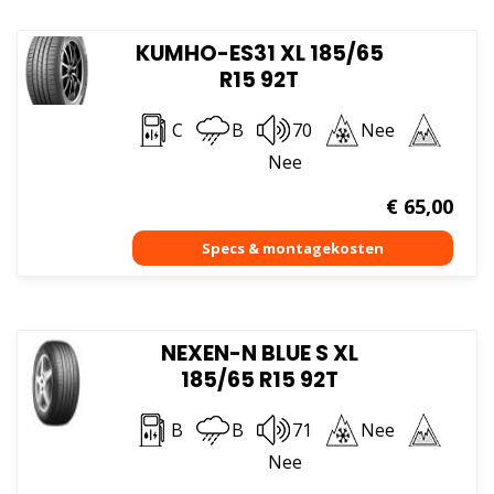
KUMHO-ES31 XL 185/65
R15 92T
C
B
70
Nee
Nee
€
65,00
NEXEN-N BLUE S XL
185/65 R15 92T
B
B
71
Nee
Nee