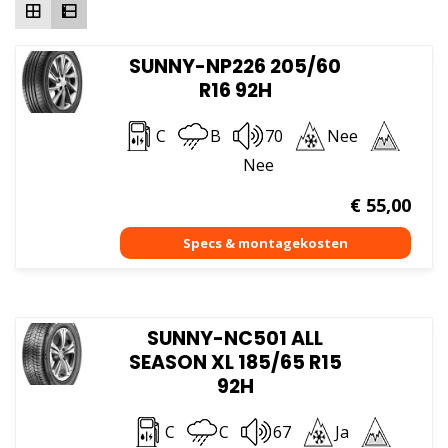
SUNNY-NP226 205/60
R16 92H
C
B
70
Nee
Nee
€
55,00
SUNNY-NC501 ALL
SEASON XL 185/65 R15
92H
C
C
67
Ja