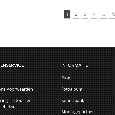
1
2
3
4
…
4
ENSERVICE
INFORMATIE
Blog
ene Voorwaarden
Fotoalbum
ring-, retour- en
Kennisbank
ebeleid
Montagepartner