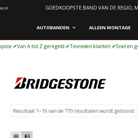
GOEDKOOPSTE BAND VAN DE REGIO, 
i.nl
AUTOBANDEN
ALLEEN MONTAGE
gen webshop
G
Resultaat 1–16 van de 770 resultaten wordt getoond
o
pr
l