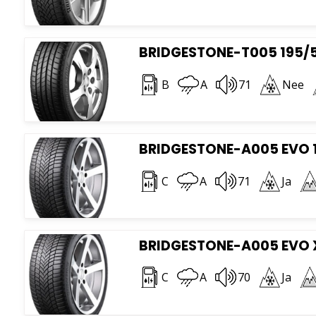
BRIDGESTONE-T005 195/5
B
A
71
Nee
BRIDGESTONE-A005 EVO 1
C
A
71
Ja
BRIDGESTONE-A005 EVO X
C
A
70
Ja