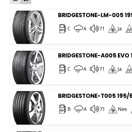
n
h
BRIDGESTONE-LM-005 195
C
A
71
Ja
BRIDGESTONE-A005 EVO 1
C
A
71
Ja
BRIDGESTONE-T005 195/6
B
A
71
Nee