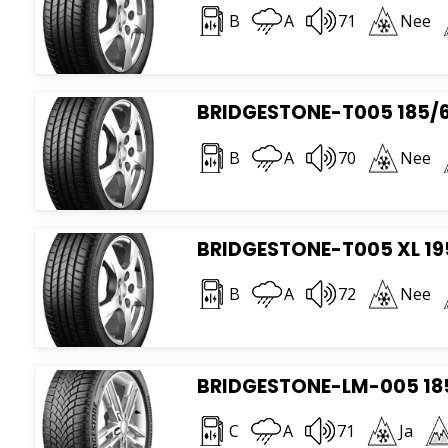
B
A
71
Nee
BRIDGESTONE-T005 185/6
B
A
70
Nee
BRIDGESTONE-T005 XL 19
B
A
72
Nee
BRIDGESTONE-LM-005 185
C
A
71
Ja