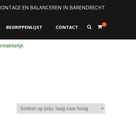
MONTAGE EN BALANCEREN IN BARENDRECHT
0
Toon
BEGRIPPENLIJST
CONTACT
zoekformulier
esorteerd
p
ijs:
aag