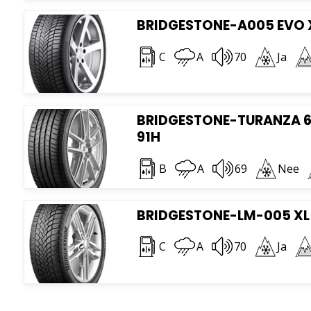
BRIDGESTONE-A005 EVO X
C
A
70
Ja
BRIDGESTONE-TURANZA 6 
91H
B
A
69
Nee
BRIDGESTONE-LM-005 XL 
C
A
70
Ja