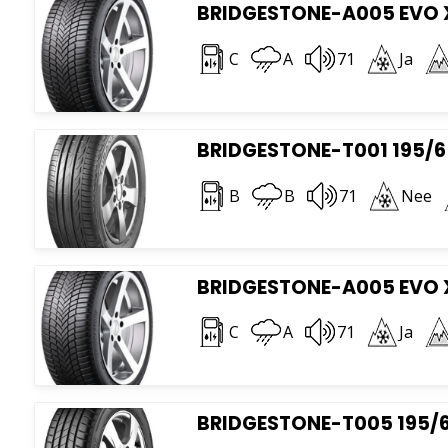
BRIDGESTONE-A005 EVO X
C
A
71
Ja
BRIDGESTONE-T001 195/65
B
B
71
Nee
BRIDGESTONE-A005 EVO X
C
A
71
Ja
BRIDGESTONE-T005 195/6