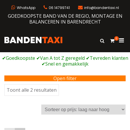
Ga
naar
WhatsApp
06 14799741
info@bandentaxi.nl
de
GOEDKOOPSTE BAND VAN DE REGIO, MONTAGE EN
inhoud
BALANCEREN IN BARENDRECHT
0
Prim
Toon
Bandentaxi
Bandengarage met eigen webshop
zoekformulie
men
voor
mobi
Open filter
Gesorteerd
Toont alle 2 resultaten
op
prijs:
laag
naar
hoog