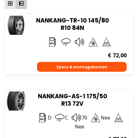
NANKANG-TR-10 145/80
R10 84N
€
72,00
NANKANG-AS-1 175/50
R13 72V
D
C
70
Nee
Nee