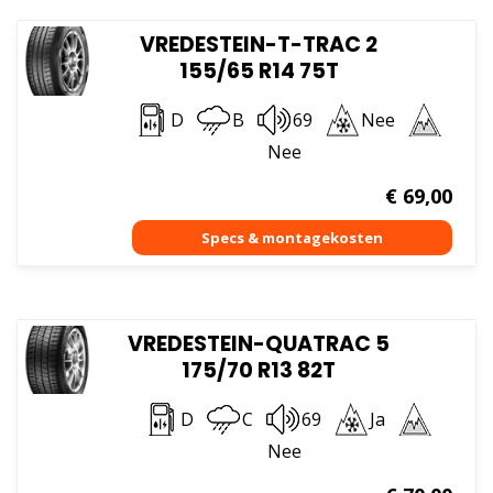
VREDESTEIN-T-TRAC 2
155/65 R14 75T
D
B
69
Nee
Nee
€
69,00
VREDESTEIN-QUATRAC 5
175/70 R13 82T
D
C
69
Ja
Nee