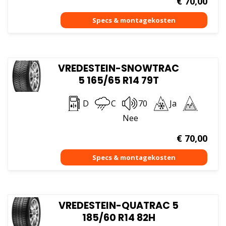
€
70,00
VREDESTEIN-SNOWTRAC
5 165/65 R14 79T
D
C
70
Ja
Nee
€
70,00
VREDESTEIN-QUATRAC 5
185/60 R14 82H