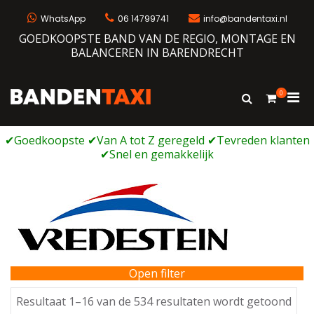
Ga
naar
WhatsApp
06 14799741
info@bandentaxi.nl
de
GOEDKOOPSTE BAND VAN DE REGIO, MONTAGE EN
inhoud
BALANCEREN IN BARENDRECHT
0
Prim
Toon
Bandentaxi
Bandengarage met eigen webshop
zoekformulie
men
voor
mobi
Open filter
Ges
Resultaat 1–16 van de 534 resultaten wordt getoond