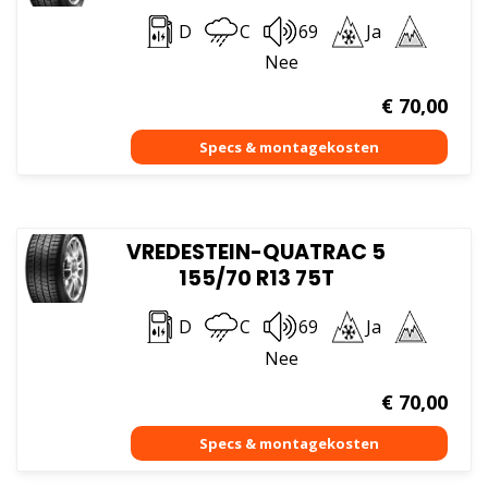
D
C
69
Ja
Nee
€
70,00
VREDESTEIN-QUATRAC 5
155/70 R13 75T
D
C
69
Ja
Nee
€
70,00