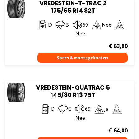
VREDESTEIN-T-TRAC 2
175/65 R14 82T
D
B
69
Nee
Nee
€
63,00
VREDESTEIN-QUATRAC 5
145/80 R13 75T
D
C
69
Ja
Nee
€
64,00