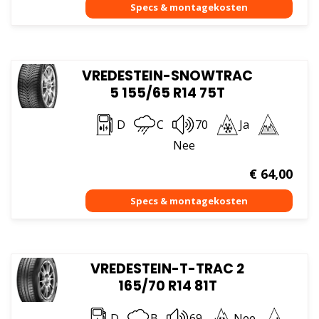
VREDESTEIN-SNOWTRAC
5 155/65 R14 75T
D
C
70
Ja
Nee
€
64,00
VREDESTEIN-T-TRAC 2
165/70 R14 81T
D
B
69
Nee