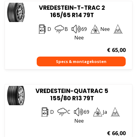
VREDESTEIN-T-TRAC 2
165/65 R14 79T
D
B
69
Nee
Nee
€
65,00
VREDESTEIN-QUATRAC 5
155/80 R13 79T
D
C
69
Ja
Nee
€
66,00