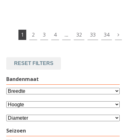
1
2
3
4
…
32
33
34
RESET FILTERS
Bandenmaat
Seizoen