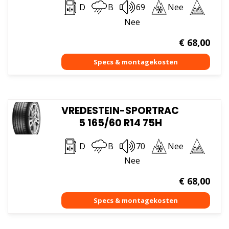
D
B
69
Nee
Nee
€
68,00
VREDESTEIN-SPORTRAC
5 165/60 R14 75H
D
B
70
Nee
Nee
€
68,00