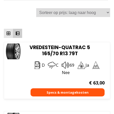
op
prijs
laag
naa
hoo
VREDESTEIN-QUATRAC 5
165/70 R13 79T
D
C
69
Ja
Nee
€
63,00