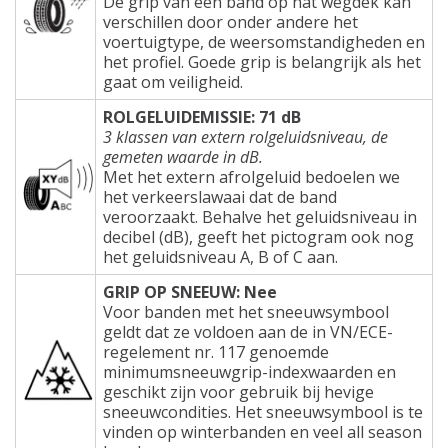
De grip van een band op nat wegdek kan
verschillen door onder andere het
voertuigtype, de weersomstandigheden en
het profiel. Goede grip is belangrijk als het
gaat om veiligheid.
ROLGELUIDEMISSIE: 71 dB
3 klassen van extern rolgeluidsniveau, de
gemeten waarde in dB.
Met het extern afrolgeluid bedoelen we
het verkeerslawaai dat de band
veroorzaakt. Behalve het geluidsniveau in
decibel (dB), geeft het pictogram ook nog
het geluidsniveau A, B of C aan.
GRIP OP SNEEUW: Nee
Voor banden met het sneeuwsymbool
geldt dat ze voldoen aan de in VN/ECE-
regelement nr. 117 genoemde
minimumsneeuwgrip-indexwaarden en
geschikt zijn voor gebruik bij hevige
sneeuwcondities. Het sneeuwsymbool is te
vinden op winterbanden en veel all season