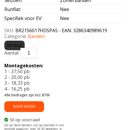
Seizoen
:
Zomerbanden
Runflat
:
Nee
Specifiek voor EV
:
Nee
SKU:
BR2156017HDSPAS - EAN: 3286340989619
Categorie:
Banden
VERGELIJK
BRIDGESTONE-
D-
SPORT
Montagekosten:
AS
1 - 37,50 pb
215/60
2 - 20,00 pb
R17
3 - 18,33 pb
96H
4 - 16,25 pb
aantal
Alle bedragen zijn incl. BTW
NAAR KASSA
50 op voorraad