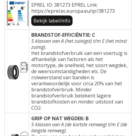
EPREL ID: 381273 EPREL Link:
https://eprel.ec.europa.eu/qr/381273
Bekijk label/info
BRANDSTOF-EFFICIËNTIE: C
5 klassen van A (het zuinigst) t/m E (het minst
zuinig).
Het brandstofverbruik van een voertuig is
afhankelijk van factoren als het
motortype, de snelheid, het soort wegdek,
de weersomstandigheden etc. De
rolweerstand van banden is
verantwoordelijk voor circa 20% van het
brandstofverbruik. Minder
brandstofverbruik betekent lagere
brandstofkosten en minder uitstoot van
CO2.
GRIP OP NAT WEGDEK: B
5 klassen van A (de kortste remweg) t/m E (de
langste remweg).