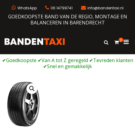
Ga
naar
WhatsApp
06 14799741
info@bandentaxi.nl
de
GOEDKOOPSTE BAND VAN DE REGIO, MONTAGE EN
inhoud
BALANCEREN IN BARENDRECHT
0
Prim
Toon
Bandentaxi
Bandengarage met eigen webshop
zoekformulie
men
voor
mobi