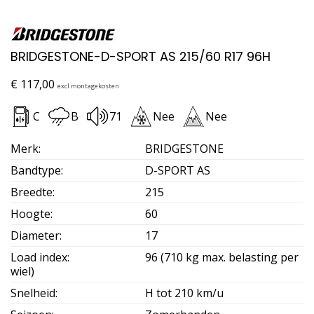
BRIDGESTONE-D-SPORT AS 215/60 R17 96H
€
117,00
excl montagekosten
C
B
71
Nee
Nee
Merk
:
BRIDGESTONE
Bandtype
:
D-SPORT AS
Breedte
:
215
Hoogte
:
60
Diameter
:
17
Load index
:
96 (710 kg max. belasting per
wiel)
Snelheid
:
H tot 210 km/u