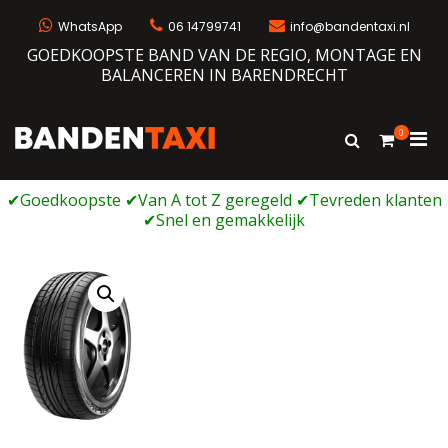
Ga
naar
WhatsApp
06 14799741
info@bandentaxi.nl
de
GOEDKOOPSTE BAND VAN DE REGIO, MONTAGE EN
inhoud
BALANCEREN IN BARENDRECHT
0
Prim
Toon
Bandentaxi
Bandengarage met eigen webshop
zoekformulie
men
voor
mobi