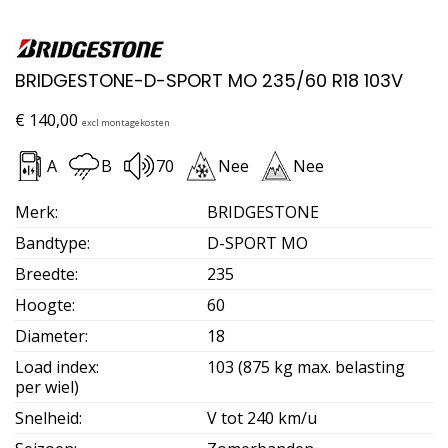
BRIDGESTONE-D-SPORT MO 235/60 R18 103V
€
140,00
excl montagekosten
A
B
70
Nee
Nee
Merk
:
BRIDGESTONE
Bandtype
:
D-SPORT MO
Breedte
:
235
Hoogte
:
60
Diameter
:
18
Load index
:
103 (875 kg max. belasting
per wiel)
Snelheid
:
V tot 240 km/u