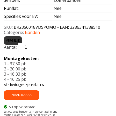
Seizoen
:
Zomerbanden
Runflat
:
Nee
Specifiek voor EV
:
Nee
SKU:
BR2356018VDSPOMO - EAN: 3286341388510
Categorie:
Banden
VERGELIJK
BRIDGESTONE-
D-
SPORT
Montagekosten:
MO
1 - 37,50 pb
235/60
2 - 20,00 pb
R18
3 - 18,33 pb
103V
4 - 16,25 pb
aantal
Alle bedragen zijn incl. BTW
NAAR KASSA
50 op voorraad