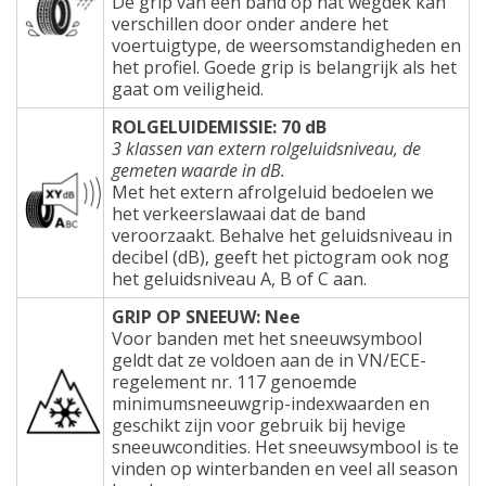
De grip van een band op nat wegdek kan
verschillen door onder andere het
voertuigtype, de weersomstandigheden en
het profiel. Goede grip is belangrijk als het
gaat om veiligheid.
ROLGELUIDEMISSIE: 70 dB
3 klassen van extern rolgeluidsniveau, de
gemeten waarde in dB.
Met het extern afrolgeluid bedoelen we
het verkeerslawaai dat de band
veroorzaakt. Behalve het geluidsniveau in
decibel (dB), geeft het pictogram ook nog
het geluidsniveau A, B of C aan.
GRIP OP SNEEUW: Nee
Voor banden met het sneeuwsymbool
geldt dat ze voldoen aan de in VN/ECE-
regelement nr. 117 genoemde
minimumsneeuwgrip-indexwaarden en
geschikt zijn voor gebruik bij hevige
sneeuwcondities. Het sneeuwsymbool is te
vinden op winterbanden en veel all season