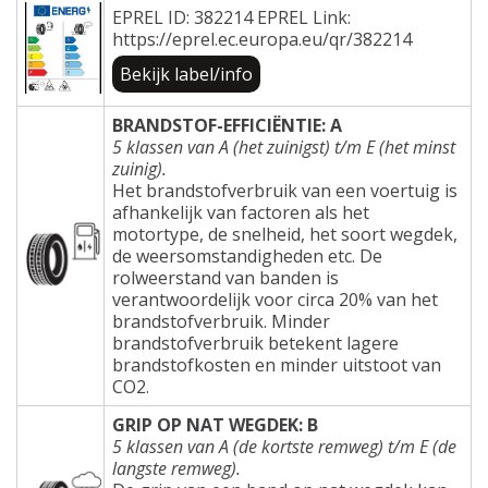
EPREL ID: 382214 EPREL Link:
https://eprel.ec.europa.eu/qr/382214
Bekijk label/info
BRANDSTOF-EFFICIËNTIE: A
5 klassen van A (het zuinigst) t/m E (het minst
zuinig).
Het brandstofverbruik van een voertuig is
afhankelijk van factoren als het
motortype, de snelheid, het soort wegdek,
de weersomstandigheden etc. De
rolweerstand van banden is
verantwoordelijk voor circa 20% van het
brandstofverbruik. Minder
brandstofverbruik betekent lagere
brandstofkosten en minder uitstoot van
CO2.
GRIP OP NAT WEGDEK: B
5 klassen van A (de kortste remweg) t/m E (de
langste remweg).