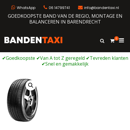
Ga
naar
WhatsApp
06 14799741
info@bandentaxi.nl
de
GOEDKOOPSTE BAND VAN DE REGIO, MONTAGE EN
inhoud
BALANCEREN IN BARENDRECHT
0
Prim
Toon
Bandentaxi
Bandengarage met eigen webshop
zoekformulie
men
voor
mobi