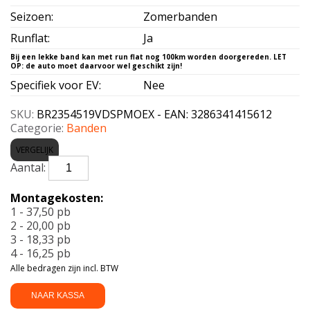
Seizoen
:
Zomerbanden
Runflat
:
Ja
Specifiek voor EV
:
Nee
SKU:
BR2354519VDSPMOEX - EAN: 3286341415612
Categorie:
Banden
VERGELIJK
BRIDGESTONE-
D-
SPORT
Montagekosten:
MO
1 - 37,50 pb
EXTENDED
2 - 20,00 pb
235/45
3 - 18,33 pb
R19
4 - 16,25 pb
95V
Alle bedragen zijn incl. BTW
aantal
NAAR KASSA