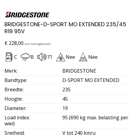
BRIDGESTONE-D-SPORT MO EXTENDED 235/45
R19 95V
€
228,00
excl montagekosten
C
B
71
Nee
Nee
Merk
:
BRIDGESTONE
Bandtype
:
D-SPORT MO EXTENDED
Breedte
:
235
Hoogte
:
45
Diameter
:
19
Load index
:
95 (690 kg max. belasting per
wiel)
Snelheid
:
V tot 240 km/u