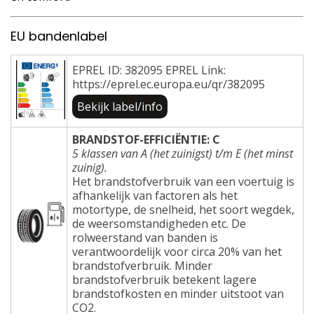
EU bandenlabel
EPREL ID: 382095 EPREL Link:
https://eprel.ec.europa.eu/qr/382095
Bekijk label/info
BRANDSTOF-EFFICIËNTIE: C
5 klassen van A (het zuinigst) t/m E (het minst
zuinig).
Het brandstofverbruik van een voertuig is
afhankelijk van factoren als het
motortype, de snelheid, het soort wegdek,
de weersomstandigheden etc. De
rolweerstand van banden is
verantwoordelijk voor circa 20% van het
brandstofverbruik. Minder
brandstofverbruik betekent lagere
brandstofkosten en minder uitstoot van
CO2.