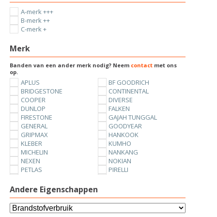
A-merk +++
B-merk ++
C-merk +
Merk
Banden van een ander merk nodig? Neem
contact
met ons
op.
APLUS
BF GOODRICH
BRIDGESTONE
CONTINENTAL
COOPER
DIVERSE
DUNLOP
FALKEN
FIRESTONE
GAJAH TUNGGAL
GENERAL
GOODYEAR
GRIPMAX
HANKOOK
KLEBER
KUMHO
MICHELIN
NANKANG
NEXEN
NOKIAN
PETLAS
PIRELLI
SUNNY
TOYO
UNIROYAL
VREDESTEIN
Andere Eigenschappen
YOKOHAMA