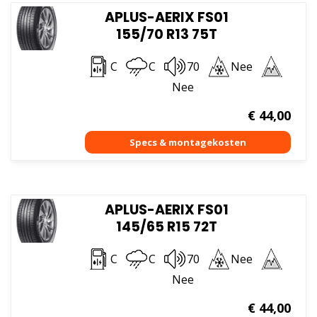
APLUS-AERIX FS01
155/70 R13 75T
C
C
70
Nee
Nee
€
44,00
APLUS-AERIX FS01
145/65 R15 72T
C
C
70
Nee
Nee
€
44,00