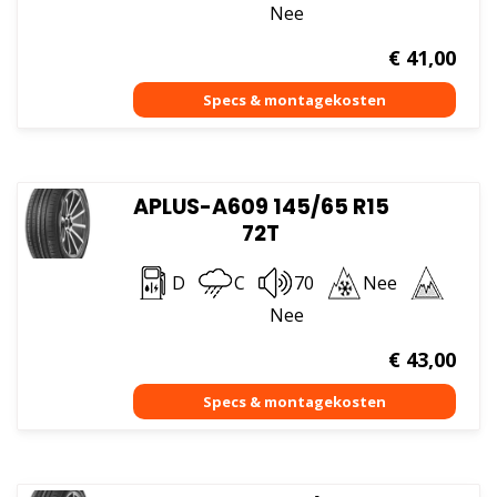
Nee
€
41,00
APLUS-A609 145/65 R15
72T
D
C
70
Nee
Nee
€
43,00