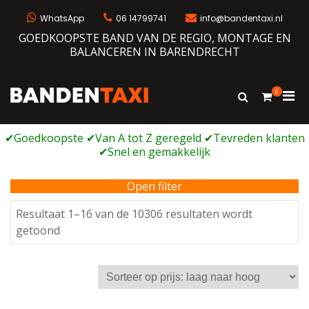
Ga
naar
WhatsApp
06 14799741
info@bandentaxi.nl
de
GOEDKOOPSTE BAND VAN DE REGIO, MONTAGE EN
inhoud
BALANCEREN IN BARENDRECHT
0
Prim
Toon
Bandentaxi
Bandengarage met eigen webshop
zoekformulie
men
voor
mobi
Open filter
Resultaat 1–16 van de 10306 resultaten wordt
Gesorteerd
getoond
op
prijs:
laag
naar