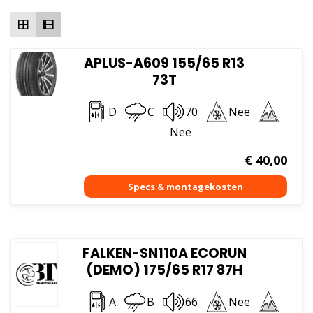
hoog
APLUS-A609 155/65 R13
73T
D
C
70
Nee
Nee
€
40,00
FALKEN-SN110A ECORUN
(DEMO) 175/65 R17 87H
A
B
66
Nee