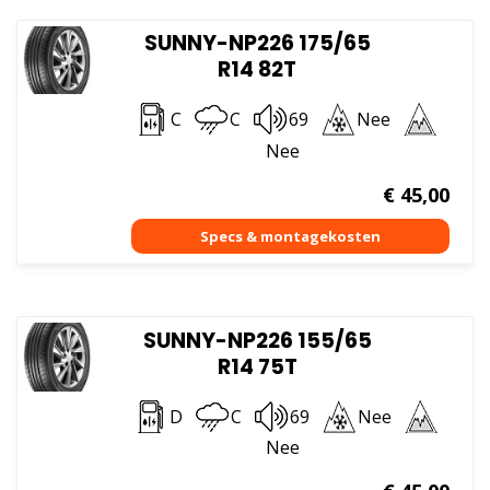
SUNNY-NP226 175/65
R14 82T
C
C
69
Nee
Nee
€
45,00
SUNNY-NP226 155/65
R14 75T
D
C
69
Nee
Nee