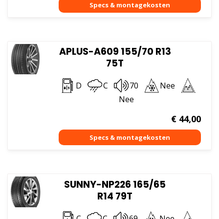
APLUS-A609 155/70 R13
75T
D
C
70
Nee
Nee
€
44,00
SUNNY-NP226 165/65
R14 79T
C
C
69
Nee