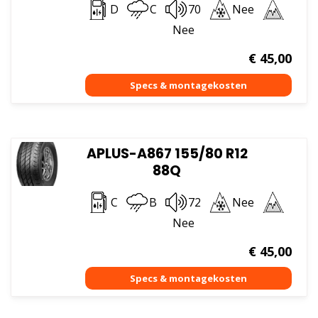
D
C
70
Nee
Nee
€
45,00
APLUS-A867 155/80 R12
88Q
C
B
72
Nee
Nee
€
45,00