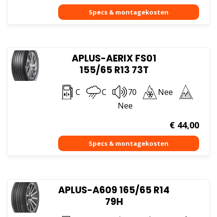
APLUS-AERIX FS01
155/65 R13 73T
C
C
70
Nee
Nee
€
44,00
APLUS-A609 165/65 R14
79H