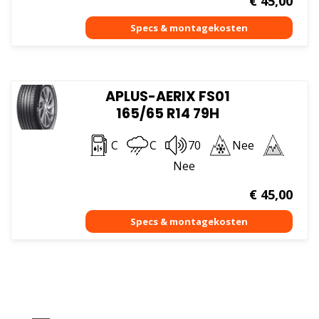
€
45,00
APLUS-AERIX FS01
165/65 R14 79H
C
C
70
Nee
Nee
€
45,00