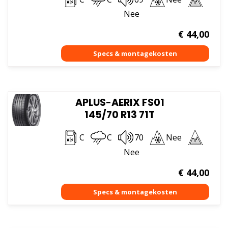
Nee
€
44,00
APLUS-AERIX FS01
145/70 R13 71T
C
C
70
Nee
Nee
€
44,00