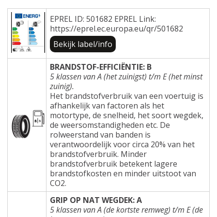
EPREL ID: 501682 EPREL Link:
https://eprel.ec.europa.eu/qr/501682
Bekijk label/info
BRANDSTOF-EFFICIËNTIE: B
5 klassen van A (het zuinigst) t/m E (het minst
zuinig).
Het brandstofverbruik van een voertuig is
afhankelijk van factoren als het
motortype, de snelheid, het soort wegdek,
de weersomstandigheden etc. De
rolweerstand van banden is
verantwoordelijk voor circa 20% van het
brandstofverbruik. Minder
brandstofverbruik betekent lagere
brandstofkosten en minder uitstoot van
CO2.
GRIP OP NAT WEGDEK: A
5 klassen van A (de kortste remweg) t/m E (de