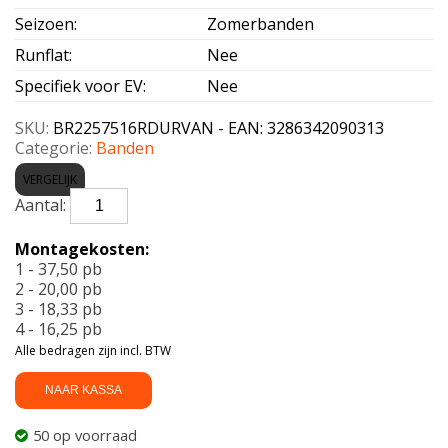
Seizoen
:
Zomerbanden
Runflat
:
Nee
Specifiek voor EV
:
Nee
SKU:
BR2257516RDURVAN - EAN: 3286342090313
Categorie:
Banden
VERGELIJK
BRIDGESTONE-
DURAVIS
VAN
Montagekosten:
Enliten
1 - 37,50 pb
225/75
2 - 20,00 pb
R16
3 - 18,33 pb
121R
4 - 16,25 pb
aantal
Alle bedragen zijn incl. BTW
NAAR KASSA
50 op voorraad