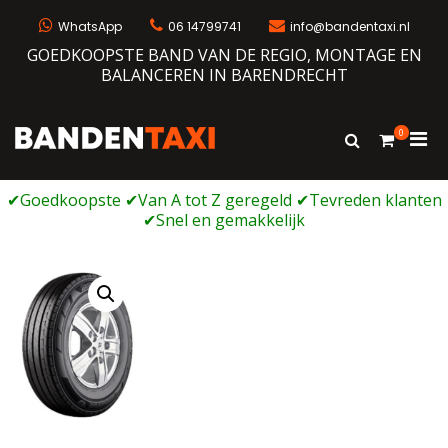
Ga
naar
WhatsApp
06 14799741
info@bandentaxi.nl
de
GOEDKOOPSTE BAND VAN DE REGIO, MONTAGE EN
inhoud
BALANCEREN IN BARENDRECHT
0
Prim
Toon
Bandentaxi
Bandengarage met eigen webshop
zoekformulie
men
voor
mobi