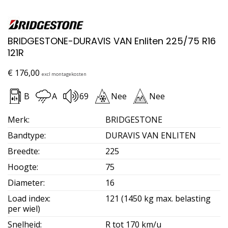
BRIDGESTONE-DURAVIS VAN Enliten 225/75 R16
121R
€
176,00
excl montagekosten
B
A
69
Nee
Nee
Merk
:
BRIDGESTONE
Bandtype
:
DURAVIS VAN ENLITEN
Breedte
:
225
Hoogte
:
75
Diameter
:
16
Load index
:
121 (1450 kg max. belasting
per wiel)
Snelheid
:
R tot 170 km/u