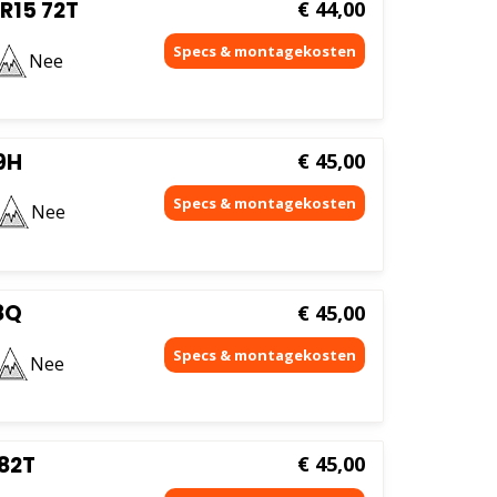
R15 72T
€
44,00
Nee
9H
€
45,00
Nee
8Q
€
45,00
Nee
82T
€
45,00