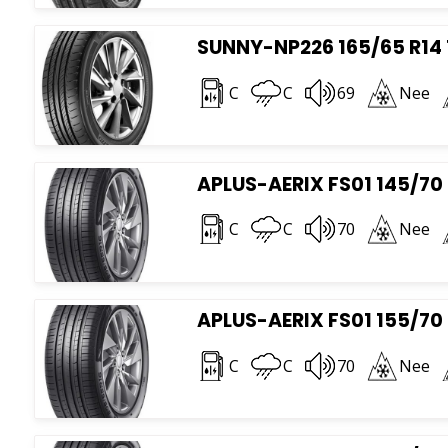
SUNNY-NP226 165/65 R14
C
C
69
Nee
APLUS-AERIX FS01 145/70 
C
C
70
Nee
APLUS-AERIX FS01 155/70 
C
C
70
Nee