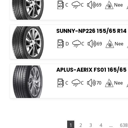
C
C
69
Nee
SUNNY-NP226 155/65 R14
D
C
69
Nee
APLUS-AERIX FS01 165/65
C
C
70
Nee
1
2
3
4
…
638