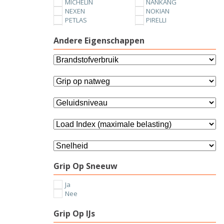
MICHELIN
NANKANG
NEXEN
NOKIAN
PETLAS
PIRELLI
SUNNY
TOYO
UNIROYAL
VREDESTEIN
Andere Eigenschappen
YOKOHAMA
Grip Op Sneeuw
Ja
Nee
Grip Op IJs