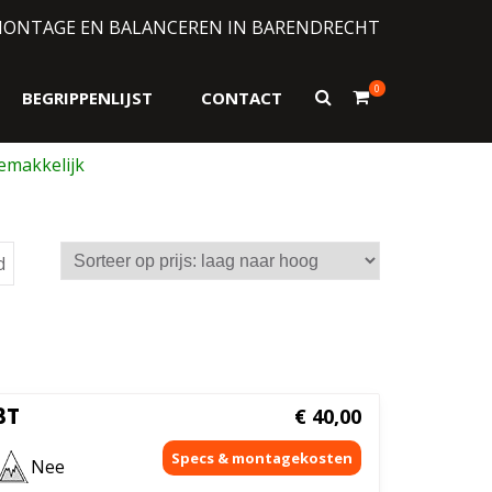
MONTAGE EN BALANCEREN IN BARENDRECHT
0
Toon
BEGRIPPENLIJST
CONTACT
zoekformulier
Gesorteerd
d
op
prijs:
laag
naar
hoog
3T
€
40,00
Nee