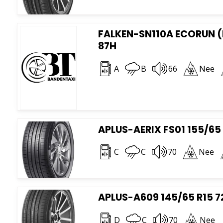
FALKEN-SN110A ECORUN (
87H
A
B
66
Nee
APLUS-AERIX FS01 155/65 
C
C
70
Nee
APLUS-A609 145/65 R15 7
D
C
70
Nee