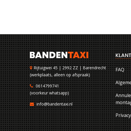
KLANT
Rijtuigwei 45 | 2992 ZZ | Barendrecht
FAQ
(werkplaats, alleen op afspraak)
Algem
0614799741
(voorkeur whatsapp)
Annule
montag
info@bandentaxi.nl
Privac