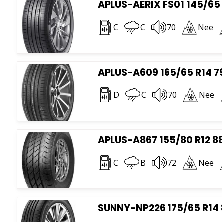
APLUS-AERIX FS01 145/65 
C
C
70
Nee
APLUS-A609 165/65 R14 7
D
C
70
Nee
APLUS-A867 155/80 R12 8
C
B
72
Nee
SUNNY-NP226 175/65 R14 