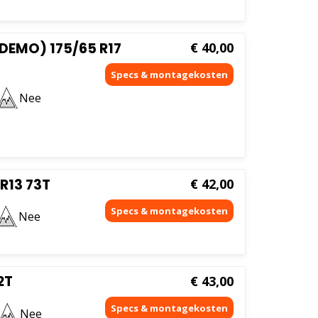
DEMO) 175/65 R17
€
40,00
Nee
R13 73T
€
42,00
Nee
2T
€
43,00
Nee