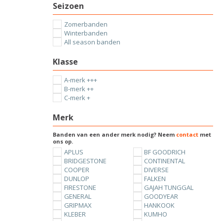
Seizoen
Zomerbanden
Winterbanden
All season banden
Klasse
A-merk +++
B-merk ++
C-merk +
Merk
Banden van een ander merk nodig? Neem
contact
met
ons op.
APLUS
BF GOODRICH
BRIDGESTONE
CONTINENTAL
COOPER
DIVERSE
DUNLOP
FALKEN
FIRESTONE
GAJAH TUNGGAL
GENERAL
GOODYEAR
GRIPMAX
HANKOOK
KLEBER
KUMHO