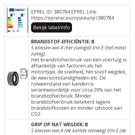
EPREL ID: 380784 EPREL Link:
https://eprel.ec.europa.eu/qr/380784
Bekijk label/info
BRANDSTOF-EFFICIËNTIE: B
5 klassen van A (het zuinigst) t/m E (het minst
zuinig).
Het brandstofverbruik van een voertuig is
afhankelijk van factoren als het
motortype, de snelheid, het soort wegdek,
de weersomstandigheden etc. De
rolweerstand van banden is
verantwoordelijk voor circa 20% van het
brandstofverbruik. Minder
brandstofverbruik betekent lagere
brandstofkosten en minder uitstoot van
CO2.
GRIP OP NAT WEGDEK: B
5 klassen van A (de kortste remweg) t/m E (de