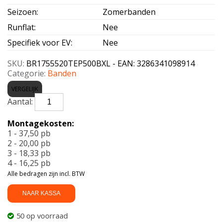
Seizoen
:
Zomerbanden
Runflat
:
Nee
Specifiek voor EV
:
Nee
SKU:
BR1755520TEP500BXL - EAN: 3286341098914
Categorie:
Banden
VERGELIJK
BRIDGESTONE-
ECOPIA
EP500*
Montagekosten:
XL
1 - 37,50 pb
175/55
2 - 20,00 pb
R20
3 - 18,33 pb
89T
4 - 16,25 pb
aantal
Alle bedragen zijn incl. BTW
NAAR KASSA
50 op voorraad