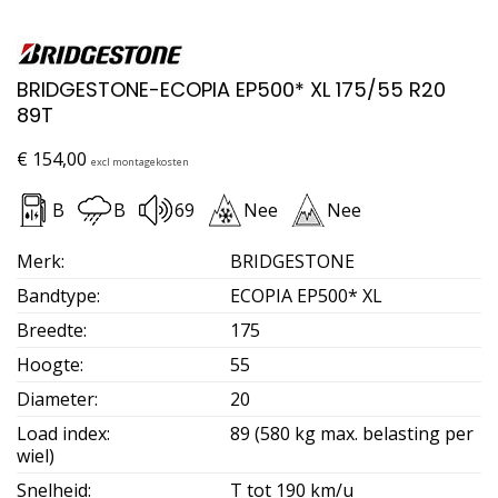
BRIDGESTONE-ECOPIA EP500* XL 175/55 R20
89T
€
154,00
excl montagekosten
B
B
69
Nee
Nee
Merk
:
BRIDGESTONE
Bandtype
:
ECOPIA EP500* XL
Breedte
:
175
Hoogte
:
55
Diameter
:
20
Load index
:
89 (580 kg max. belasting per
wiel)
Snelheid
:
T tot 190 km/u