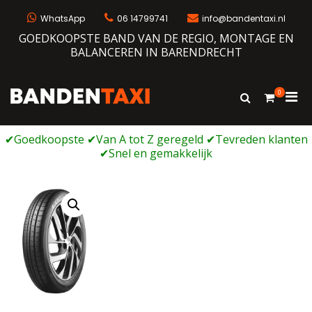
Ga
naar
WhatsApp
06 14799741
info@bandentaxi.nl
de
GOEDKOOPSTE BAND VAN DE REGIO, MONTAGE EN
inhoud
BALANCEREN IN BARENDRECHT
0
Prim
Toon
Bandentaxi
Bandengarage met eigen webshop
zoekformulie
men
voor
mobi