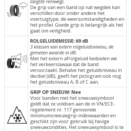
langste remweg).
De grip van een band op nat wegdek kan
verschillen door onder andere het
voertuigtype, de weersomstandigheden en
het profiel. Goede grip is belangrijk als het
gaat om veiligheid.
ROLGELUIDEMISSIE: 69 dB
3 klassen van extern rolgeluidsniveau, de
gemeten waarde in dB.
Met het extern afrolgeluid bedoelen we
het verkeerslawaai dat de band
veroorzaakt. Behalve het geluidsniveau in
decibel (dB), geeft het pictogram ook nog
het geluidsniveau A, B of C aan.
GRIP OP SNEEUW: Nee
Voor banden met het sneeuwsymbool
geldt dat ze voldoen aan de in VN/ECE-
regelement nr. 117 genoemde
minimumsneeuwgrip-indexwaarden en
geschikt zijn voor gebruik bij hevige
sneeuwcondities. Het sneeuwsymbool is te