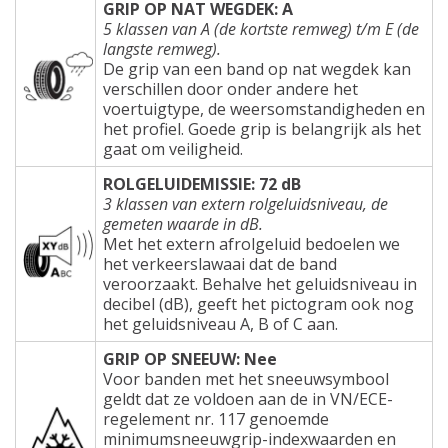
GRIP OP NAT WEGDEK: A
5 klassen van A (de kortste remweg) t/m E (de
langste remweg).
De grip van een band op nat wegdek kan
verschillen door onder andere het
voertuigtype, de weersomstandigheden en
het profiel. Goede grip is belangrijk als het
gaat om veiligheid.
ROLGELUIDEMISSIE: 72 dB
3 klassen van extern rolgeluidsniveau, de
gemeten waarde in dB.
Met het extern afrolgeluid bedoelen we
het verkeerslawaai dat de band
veroorzaakt. Behalve het geluidsniveau in
decibel (dB), geeft het pictogram ook nog
het geluidsniveau A, B of C aan.
GRIP OP SNEEUW: Nee
Voor banden met het sneeuwsymbool
geldt dat ze voldoen aan de in VN/ECE-
regelement nr. 117 genoemde
minimumsneeuwgrip-indexwaarden en