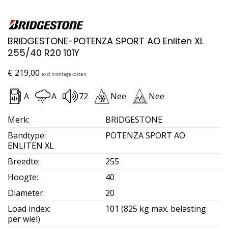
BRIDGESTONE-POTENZA SPORT AO Enliten XL
255/40 R20 101Y
€
219,00
excl montagekosten
A
A
72
Nee
Nee
Merk
:
BRIDGESTONE
Bandtype
:
POTENZA SPORT AO
ENLITEN XL
Breedte
:
255
Hoogte
:
40
Diameter
:
20
Load index
:
101 (825 kg max. belasting
per wiel)