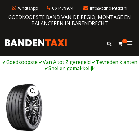
Ga
naar
WhatsApp
06 14799741
info@bandentaxi.nl
de
GOEDKOOPSTE BAND VAN DE REGIO, MONTAGE EN
inhoud
BALANCEREN IN BARENDRECHT
0
Prim
Toon
Bandentaxi
Bandengarage met eigen webshop
zoekformulie
men
voor
mobi