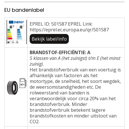
EU bandenlabel
EPREL ID: 501587 EPREL Link:
https://eprel.ec.europa.eu/qr/501587
Bekijk label/info
BRANDSTOF-EFFICIËNTIE: A
5 klassen van A (het zuinigst) t/m E (het minst
zuinig).
Het brandstofverbruik van een voertuig is
afhankelijk van factoren als het
motortype, de snelheid, het soort wegdek,
de weersomstandigheden etc. De
rolweerstand van banden is
verantwoordelijk voor circa 20% van het
brandstofverbruik. Minder
brandstofverbruik betekent lagere
brandstofkosten en minder uitstoot van
CO2.