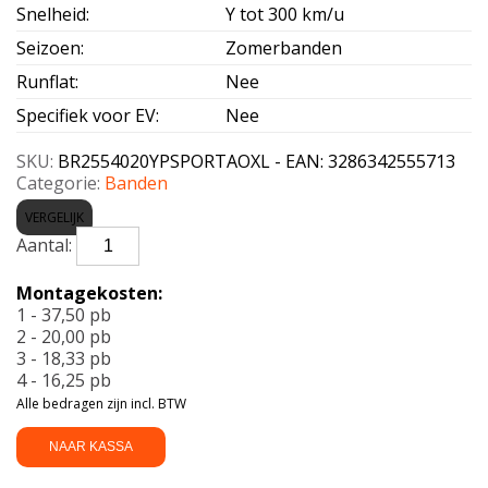
Snelheid
:
Y tot 300 km/u
Seizoen
:
Zomerbanden
Runflat
:
Nee
Specifiek voor EV
:
Nee
SKU:
BR2554020YPSPORTAOXL - EAN: 3286342555713
Categorie:
Banden
VERGELIJK
BRIDGESTONE-
POTENZA
SPORT
Montagekosten:
AO
1 - 37,50 pb
Enliten
2 - 20,00 pb
XL
3 - 18,33 pb
255/40
4 - 16,25 pb
R20
Alle bedragen zijn incl. BTW
101Y
aantal
NAAR KASSA