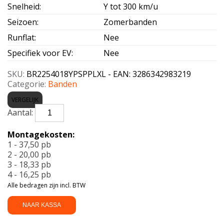
Snelheid
:
Y tot 300 km/u
Seizoen
:
Zomerbanden
Runflat
:
Nee
Specifiek voor EV
:
Nee
SKU:
BR2254018YPSPPLXL - EAN: 3286342983219
Categorie:
Banden
VERGELIJK
BRIDGESTONE-
POTENZA
SPORT
Montagekosten:
(+)
1 - 37,50 pb
Enliten
2 - 20,00 pb
XL
3 - 18,33 pb
225/40
4 - 16,25 pb
R18
Alle bedragen zijn incl. BTW
92Y
aantal
NAAR KASSA