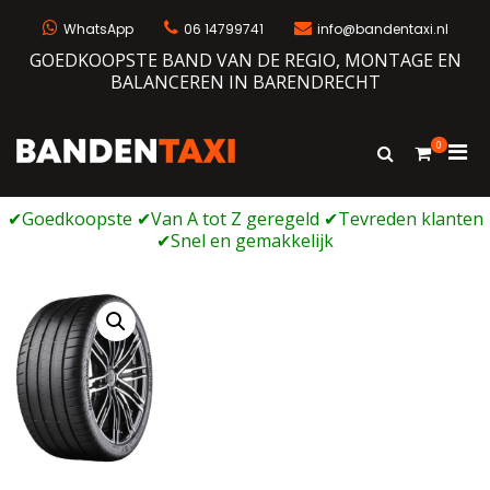
Ga
naar
WhatsApp
06 14799741
info@bandentaxi.nl
de
GOEDKOOPSTE BAND VAN DE REGIO, MONTAGE EN
inhoud
BALANCEREN IN BARENDRECHT
0
Prim
Toon
Bandentaxi
Bandengarage met eigen webshop
zoekformulie
men
voor
mobi