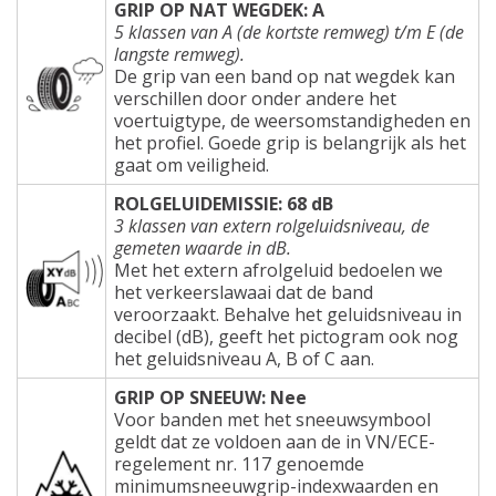
GRIP OP NAT WEGDEK: A
5 klassen van A (de kortste remweg) t/m E (de
langste remweg).
De grip van een band op nat wegdek kan
verschillen door onder andere het
voertuigtype, de weersomstandigheden en
het profiel. Goede grip is belangrijk als het
gaat om veiligheid.
ROLGELUIDEMISSIE: 68 dB
3 klassen van extern rolgeluidsniveau, de
gemeten waarde in dB.
Met het extern afrolgeluid bedoelen we
het verkeerslawaai dat de band
veroorzaakt. Behalve het geluidsniveau in
decibel (dB), geeft het pictogram ook nog
het geluidsniveau A, B of C aan.
GRIP OP SNEEUW: Nee
Voor banden met het sneeuwsymbool
geldt dat ze voldoen aan de in VN/ECE-
regelement nr. 117 genoemde
minimumsneeuwgrip-indexwaarden en