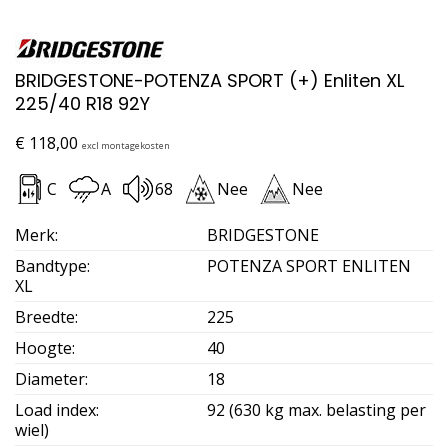
BRIDGESTONE-POTENZA SPORT (+) Enliten XL
225/40 R18 92Y
€
118,00
excl montagekosten
C
A
68
Nee
Nee
Merk
:
BRIDGESTONE
Bandtype
:
POTENZA SPORT ENLITEN
XL
Breedte
:
225
Hoogte
:
40
Diameter
:
18
Load index
:
92 (630 kg max. belasting per
wiel)