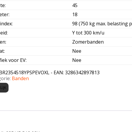
te
:
45
eter
:
18
index
:
98 (750 kg max. belasting p
eid
:
Y tot 300 km/u
oen
:
Zomerbanden
at
:
Nee
fiek voor EV
:
Nee
BR2354518YPSPEVOXL - EAN: 3286342897813
orie:
Banden
LIJK