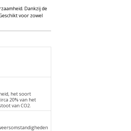
rzaamheid. Dankzij de
 Geschikt voor zowel
heid, het soort
irca 20% van het
stoot van CO2.
e weersomstandigheden