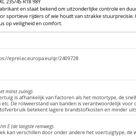
L 235/45 R18 98Y
brikant en staat bekend om uitzonderlijke controle en duu
r sportieve rijders of wie houdt van strakke stuurprecisie.
s op veiligheid en comfort.
ps://eprel.ec.europa.eu/qr/2409728
et minst zuinig).
tuig is afhankelijk van factoren als het motortype, de snel
tc. De rolweerstand van banden is verantwoordelijk voor c
tofverbruik betekent lagere brandstofkosten en minder uit
t/m E (de langste remweg).
ek kan verschillen door onder andere het voertuigtype, d