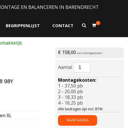
MONTAGE EN BALANCEREN IN BARENDRECHT
0
Toon
BEGRIPPENLIJST
CONTACT
zoekformulier
€
158,00
excl montagekosten
BRIDGESTONE-
POTENZA
SPORT
Montagekosten:
8 98Y
EVO
1 - 37,50 pb
Enliten
2 - 20,00 pb
XL
3 - 18,33 pb
235/45
4 - 16,25 pb
R18
Alle bedragen zijn incl. BTW
98Y
en XL
aantal
NAAR KASSA