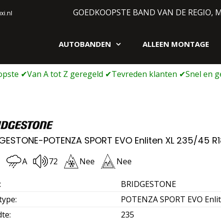
GOEDKOOPSTE BAND VAN DE REGIO, 
i.nl
AUTOBANDEN
ALLEEN MONTAGE
gen webshop
GESTONE-POTENZA SPORT EVO Enliten XL 235/45 R1
C
A
72
Nee
Nee
:
BRIDGESTONE
type
:
POTENZA SPORT EVO Enlit
dte
:
235