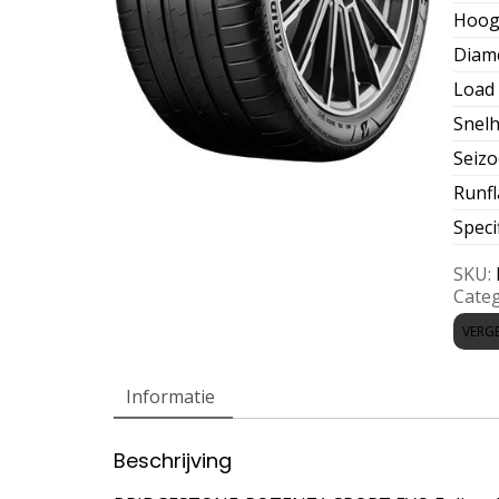
Hoog
Diam
Load 
Snelh
Seiz
Runfl
Speci
SKU:
Categ
VERGE
Informatie
Beschrijving