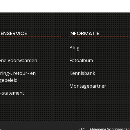
ENSERVICE
INFORMATIE
Blog
ene Voorwaarden
Fotoalbum
ring-, retour- en
Kennisbank
ebeleid
Montagepartner
y-statement
.
FAQ
Algemene Voorwaarden