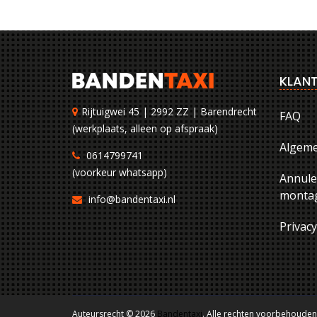
KLANT
Rijtuigwei 45 | 2992 ZZ | Barendrecht
FAQ
(werkplaats, alleen op afspraak)
Algem
0614799741
(voorkeur whatsapp)
Annule
montag
info@bandentaxi.nl
Privac
Auteursrecht © 2026
Bandentaxi
. Alle rechten voorbehouden