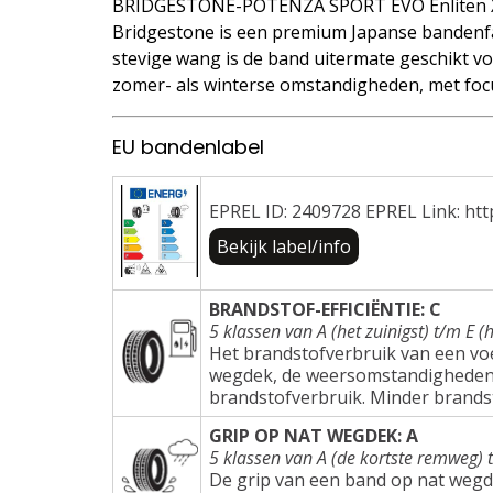
BRIDGESTONE-POTENZA SPORT EVO Enliten X
Bridgestone is een premium Japanse bandenfa
stevige wang is de band uitermate geschikt voo
zomer- als winterse omstandigheden, met focu
EU bandenlabel
EPREL ID: 2409728 EPREL Link: htt
Bekijk label/info
BRANDSTOF-EFFICIËNTIE: C
5 klassen van A (het zuinigst) t/m E (h
Het brandstofverbruik van een voer
wegdek, de weersomstandigheden e
brandstofverbruik. Minder brands
GRIP OP NAT WEGDEK: A
5 klassen van A (de kortste remweg) 
De grip van een band op nat wegd