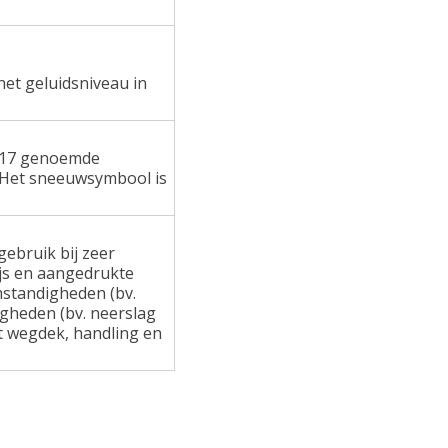
het geluidsniveau in
 117 genoemde
 Het sneeuwsymbool is
ebruik bij zeer
ijs en aangedrukte
standigheden (bv.
gheden (bv. neerslag
at wegdek, handling en