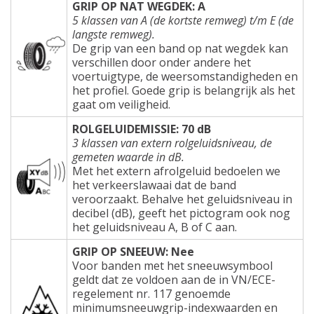
GRIP OP NAT WEGDEK: A
5 klassen van A (de kortste remweg) t/m E (de
langste remweg).
De grip van een band op nat wegdek kan
verschillen door onder andere het
voertuigtype, de weersomstandigheden en
het profiel. Goede grip is belangrijk als het
gaat om veiligheid.
ROLGELUIDEMISSIE: 70 dB
3 klassen van extern rolgeluidsniveau, de
gemeten waarde in dB.
Met het extern afrolgeluid bedoelen we
het verkeerslawaai dat de band
veroorzaakt. Behalve het geluidsniveau in
decibel (dB), geeft het pictogram ook nog
het geluidsniveau A, B of C aan.
GRIP OP SNEEUW: Nee
Voor banden met het sneeuwsymbool
geldt dat ze voldoen aan de in VN/ECE-
regelement nr. 117 genoemde
minimumsneeuwgrip-indexwaarden en