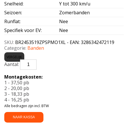
Snelheid
:
Y tot 300 km/u
Seizoen
:
Zomerbanden
Runflat
:
Nee
Specifiek voor EV
:
Nee
SKU:
BR2453519ZPSPMO1XL - EAN: 3286342472119
Categorie:
Banden
VERGELIJK
BRIDGESTONE-
POTENZA
SPORT
Montagekosten:
MO1
1 - 37,50 pb
Enliten
2 - 20,00 pb
XL
3 - 18,33 pb
245/35
4 - 16,25 pb
R19
Alle bedragen zijn incl. BTW
93Y
aantal
NAAR KASSA