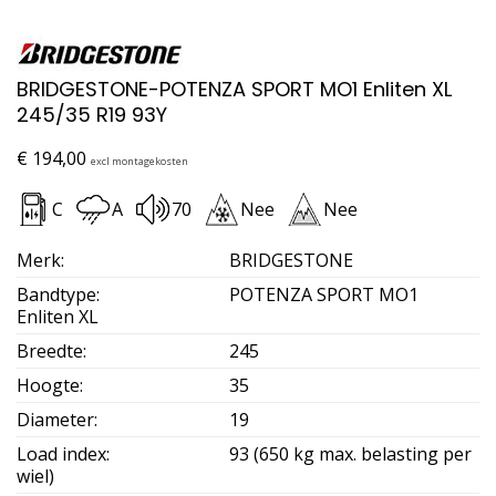
BRIDGESTONE-POTENZA SPORT MO1 Enliten XL
245/35 R19 93Y
€
194,00
excl montagekosten
C
A
70
Nee
Nee
Merk
:
BRIDGESTONE
Bandtype
:
POTENZA SPORT MO1
Enliten XL
Breedte
:
245
Hoogte
:
35
Diameter
:
19
Load index
:
93 (650 kg max. belasting per
wiel)