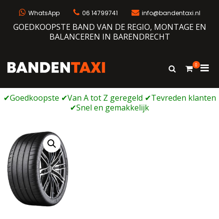
Ga
naar
WhatsApp
06 14799741
info@bandentaxi.nl
de
GOEDKOOPSTE BAND VAN DE REGIO, MONTAGE EN
inhoud
BALANCEREN IN BARENDRECHT
0
Prim
Toon
Bandentaxi
Bandengarage met eigen webshop
zoekformulie
men
voor
mobi