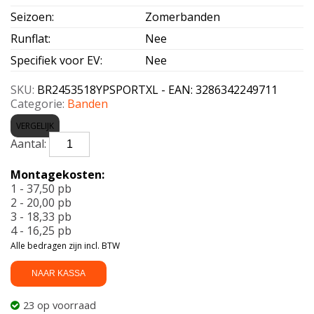
Seizoen
:
Zomerbanden
Runflat
:
Nee
Specifiek voor EV
:
Nee
SKU:
BR2453518YPSPORTXL - EAN: 3286342249711
Categorie:
Banden
VERGELIJK
BRIDGESTONE-
POTENZA
SPORT
Montagekosten:
XL
1 - 37,50 pb
245/35
2 - 20,00 pb
R18
3 - 18,33 pb
92Y
4 - 16,25 pb
aantal
Alle bedragen zijn incl. BTW
NAAR KASSA
23 op voorraad