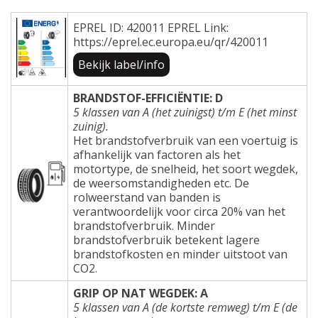
EPREL ID: 420011 EPREL Link:
https://eprel.ec.europa.eu/qr/420011
Bekijk label/info
BRANDSTOF-EFFICIËNTIE: D
5 klassen van A (het zuinigst) t/m E (het minst
zuinig).
Het brandstofverbruik van een voertuig is
afhankelijk van factoren als het
motortype, de snelheid, het soort wegdek,
de weersomstandigheden etc. De
rolweerstand van banden is
verantwoordelijk voor circa 20% van het
brandstofverbruik. Minder
brandstofverbruik betekent lagere
brandstofkosten en minder uitstoot van
CO2.
GRIP OP NAT WEGDEK: A
5 klassen van A (de kortste remweg) t/m E (de