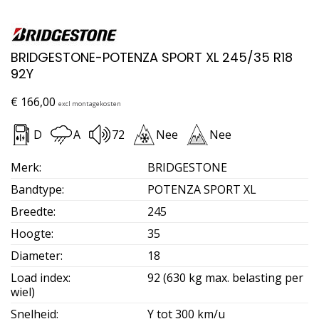
BRIDGESTONE-POTENZA SPORT XL 245/35 R18
92Y
€
166,00
excl montagekosten
D
A
72
Nee
Nee
Merk
:
BRIDGESTONE
Bandtype
:
POTENZA SPORT XL
Breedte
:
245
Hoogte
:
35
Diameter
:
18
Load index
:
92 (630 kg max. belasting per
wiel)
Snelheid
:
Y tot 300 km/u