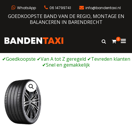
Ga
naar
WhatsApp
06 14799741
info@bandentaxi.nl
de
GOEDKOOPSTE BAND VAN DE REGIO, MONTAGE EN
inhoud
BALANCEREN IN BARENDRECHT
0
Prim
Toon
Bandentaxi
Bandengarage met eigen webshop
zoekformulie
men
voor
mobi