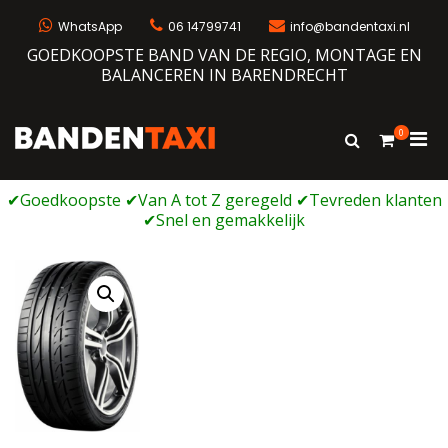
Ga
naar
WhatsApp
06 14799741
info@bandentaxi.nl
de
GOEDKOOPSTE BAND VAN DE REGIO, MONTAGE EN
inhoud
BALANCEREN IN BARENDRECHT
0
Prim
Toon
Bandentaxi
Bandengarage met eigen webshop
zoekformulie
men
voor
mobi