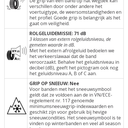
De grip van een band op nat wegdek kan
verschillen door onder andere het
voertuigtype, de weersomstandigheden en
het profiel. Goede grip is belangrijk als het
gaat om veiligheid.
ROLGELUIDEMISSIE: 71 dB
3 klassen van extern rolgeluidsniveau, de
gemeten waarde in dB.
Met het extern afrolgeluid bedoelen we
het verkeerslawaai dat de band
veroorzaakt. Behalve het geluidsniveau in
decibel (dB), geeft het pictogram ook nog
het geluidsniveau A, B of C aan.
GRIP OP SNEEUW: Nee
Voor banden met het sneeuwsymbool
geldt dat ze voldoen aan de in VN/ECE-
regelement nr. 117 genoemde
minimumsneeuwgrip-indexwaarden en
geschikt zijn voor gebruik bij hevige
sneeuwcondities. Het sneeuwsymbool is te
vinden op winterbanden en veel all season