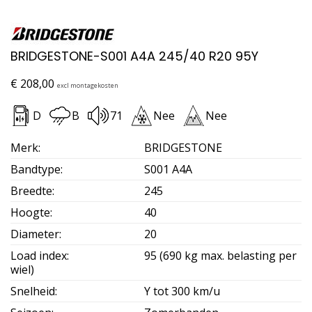
BRIDGESTONE-S001 A4A 245/40 R20 95Y
€
208,00
excl montagekosten
D
B
71
Nee
Nee
Merk
:
BRIDGESTONE
Bandtype
:
S001 A4A
Breedte
:
245
Hoogte
:
40
Diameter
:
20
Load index
:
95 (690 kg max. belasting per
wiel)
Snelheid
:
Y tot 300 km/u