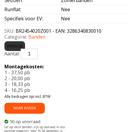
Seizoen
:
Zomerbanden
Runflat
:
Nee
Specifiek voor EV
:
Nee
SKU:
BR2454020Z001 - EAN: 3286340830010
Categorie:
Banden
VERGELIJK
BRIDGESTONE-
S001
A4A
Montagekosten:
245/40
1 - 37,50 pb
R20
2 - 20,00 pb
95Y
3 - 18,33 pb
aantal
4 - 16,25 pb
Alle bedragen zijn incl. BTW
NAAR KASSA
50 op voorraad