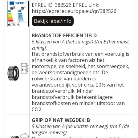
EPREL ID: 382526 EPREL Link:
https://eprel.ec.europa.eu/qr/382526
Bekijk label/info
BRANDSTOF-EFFICIËNTIE: D
5 klassen van A (het zuinigst) t/m E (het minst
zuinig).
Het brandstofverbruik van een voertuig is
afhankelijk van factoren als het
motortype, de snelheid, het soort wegdek,
de weersomstandigheden etc. De
rolweerstand van banden is
verantwoordelijk voor circa 20% van het
brandstofverbruik. Minder
brandstofverbruik betekent lagere
brandstofkosten en minder uitstoot van
CO2.
GRIP OP NAT WEGDEK: B
5 klassen van A (de kortste remweg) t/m E (de
langste remweg).