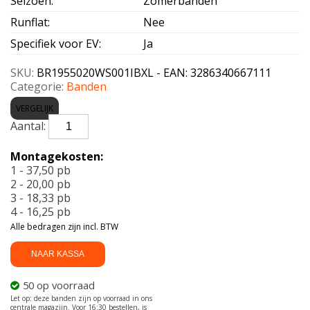
Seizoen
:
Zomerbanden
Runflat
:
Nee
Specifiek voor EV
:
Ja
SKU:
BR1955020WS001IBXL - EAN: 3286340667111
Categorie:
Banden
VERGELIJK
BRIDGESTONE-
S001
I*
Montagekosten:
XL
1 - 37,50 pb
195/50
2 - 20,00 pb
R20
3 - 18,33 pb
93W
4 - 16,25 pb
aantal
Alle bedragen zijn incl. BTW
NAAR KASSA
50 op voorraad