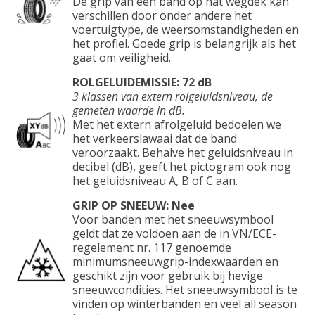
De grip van een band op nat wegdek kan
verschillen door onder andere het
voertuigtype, de weersomstandigheden en
het profiel. Goede grip is belangrijk als het
gaat om veiligheid.
ROLGELUIDEMISSIE: 72 dB
3 klassen van extern rolgeluidsniveau, de
gemeten waarde in dB.
Met het extern afrolgeluid bedoelen we
het verkeerslawaai dat de band
veroorzaakt. Behalve het geluidsniveau in
decibel (dB), geeft het pictogram ook nog
het geluidsniveau A, B of C aan.
GRIP OP SNEEUW: Nee
Voor banden met het sneeuwsymbool
geldt dat ze voldoen aan de in VN/ECE-
regelement nr. 117 genoemde
minimumsneeuwgrip-indexwaarden en
geschikt zijn voor gebruik bij hevige
sneeuwcondities. Het sneeuwsymbool is te
vinden op winterbanden en veel all season