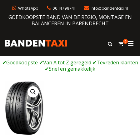
Ga
naar
WhatsApp
06 14799741
info@bandentaxi.nl
de
GOEDKOOPSTE BAND VAN DE REGIO, MONTAGE EN
inhoud
BALANCEREN IN BARENDRECHT
0
Prim
Toon
Bandentaxi
Bandengarage met eigen webshop
zoekformulie
men
voor
mobi