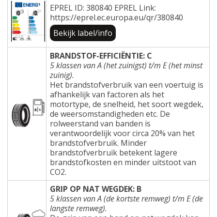
EPREL ID: 380840 EPREL Link:
https://eprel.ec.europa.eu/qr/380840
Bekijk label/info
BRANDSTOF-EFFICIËNTIE: C
5 klassen van A (het zuinigst) t/m E (het minst
zuinig).
Het brandstofverbruik van een voertuig is
afhankelijk van factoren als het
motortype, de snelheid, het soort wegdek,
de weersomstandigheden etc. De
rolweerstand van banden is
verantwoordelijk voor circa 20% van het
brandstofverbruik. Minder
brandstofverbruik betekent lagere
brandstofkosten en minder uitstoot van
CO2.
GRIP OP NAT WEGDEK: B
5 klassen van A (de kortste remweg) t/m E (de
langste remweg).