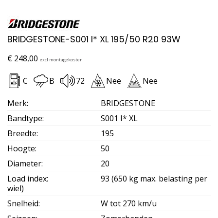
BRIDGESTONE-S001 I* XL 195/50 R20 93W
€
248,00
excl montagekosten
C
B
72
Nee
Nee
Merk
:
BRIDGESTONE
Bandtype
:
S001 I* XL
Breedte
:
195
Hoogte
:
50
Diameter
:
20
Load index
:
93 (650 kg max. belasting per
wiel)
Snelheid
:
W tot 270 km/u