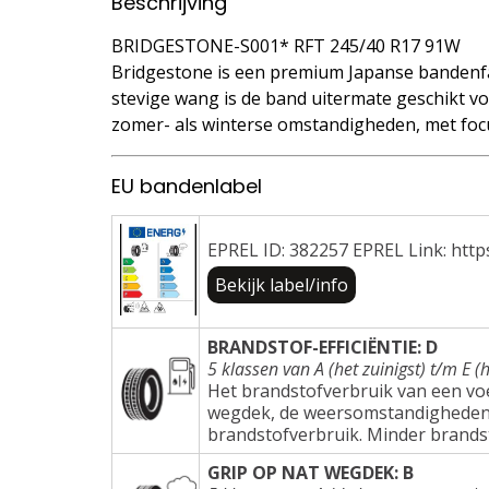
Beschrijving
BRIDGESTONE-S001* RFT 245/40 R17 91W
Bridgestone is een premium Japanse bandenfa
stevige wang is de band uitermate geschikt voo
zomer- als winterse omstandigheden, met focu
EU bandenlabel
EPREL ID: 382257 EPREL Link: http
Bekijk label/info
BRANDSTOF-EFFICIËNTIE: D
5 klassen van A (het zuinigst) t/m E (h
Het brandstofverbruik van een voer
wegdek, de weersomstandigheden e
brandstofverbruik. Minder brands
GRIP OP NAT WEGDEK: B