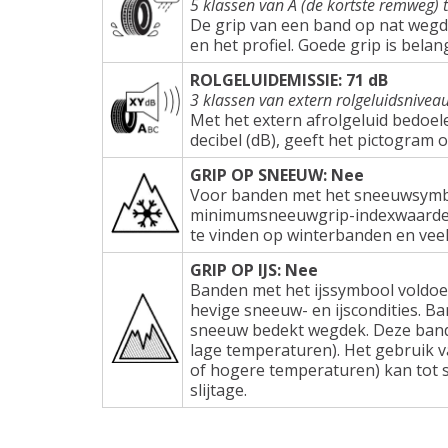
5 klassen van A (de kortste remweg) 
De grip van een band op nat wegd
en het profiel. Goede grip is belang
ROLGELUIDEMISSIE: 71 dB
3 klassen van extern rolgeluidsnivea
Met het extern afrolgeluid bedoel
decibel (dB), geeft het pictogram 
GRIP OP SNEEUW: Nee
Voor banden met het sneeuwsymbo
minimumsneeuwgrip-indexwaarden e
te vinden op winterbanden en veel
GRIP OP IJS: Nee
Banden met het ijssymbool voldoe
hevige sneeuw- en ijscondities. Ba
sneeuw bedekt wegdek. Deze band
lage temperaturen). Het gebruik 
of hogere temperaturen) kan tot s
slijtage.