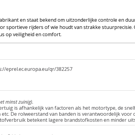
brikant en staat bekend om uitzonderlijke controle en duu
r sportieve rijders of wie houdt van strakke stuurprecisie.
s op veiligheid en comfort.
s://eprel.ec.europa.eu/qr/382257
et minst zuinig).
tuig is afhankelijk van factoren als het motortype, de snel
tc. De rolweerstand van banden is verantwoordelijk voor c
tofverbruik betekent lagere brandstofkosten en minder uit