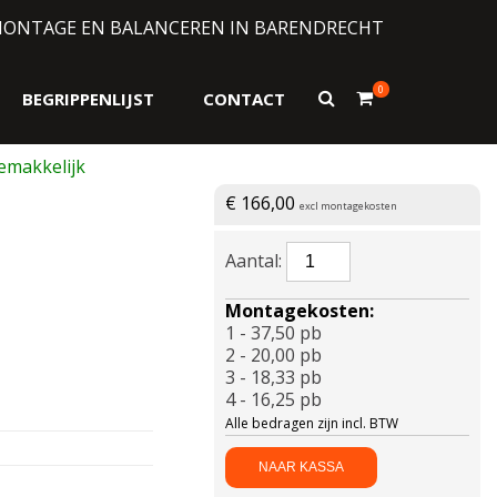
MONTAGE EN BALANCEREN IN BARENDRECHT
0
Toon
BEGRIPPENLIJST
CONTACT
zoekformulier
€
166,00
excl montagekosten
BRIDGESTONE-
S001*
RFT
Montagekosten:
245/40
1 - 37,50 pb
R17
2 - 20,00 pb
91W
3 - 18,33 pb
aantal
4 - 16,25 pb
Alle bedragen zijn incl. BTW
NAAR KASSA