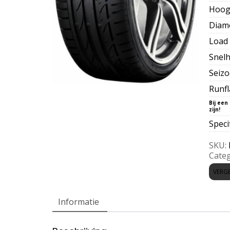
Hoog
Diam
Load 
Snelh
Seiz
Runfl
Speci
SKU:
Categ
VERGE
Informatie