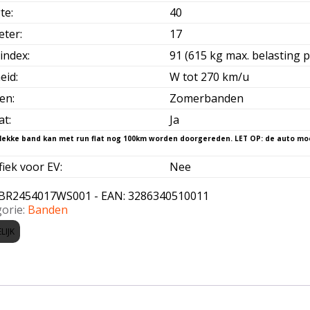
te
:
40
eter
:
17
index
:
91 (615 kg max. belasting p
eid
:
W tot 270 km/u
oen
:
Zomerbanden
at
:
Ja
fiek voor EV
:
Nee
BR2454017WS001 - EAN: 3286340510011
orie:
Banden
LIJK