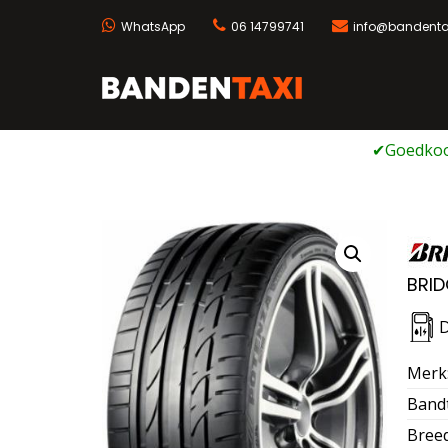
WhatsApp
06 14799741
info@bandentax
Bandentaxi
Bandengarage met ei
Ga
naar
de
inhoud
BRID
Merk
Band
Bree