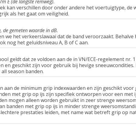
t/m E (de langste remweg).
ek kan verschillen door onder andere het voertuigtype, d
rijk als het gaat om veiligheid.
u, de gemeten waarde in dB.
en we het verkeerslawaai dat de band veroorzaakt. Behalve 
ook nog het geluidsniveau A, B of C aan.
ol geldt dat ze voldoen aan de in VN/ECE-regelement nr.
n geschikt zijn voor gebruik bij hevige sneeuwcondities.
 all season banden.
n aan de minimum grip indexwaarden en zijn geschikt voor g
nden met grip op ijs zijn specifiek ontworpen voor een met 
en mogen alleen worden gebruikt in zeer strenge weersom
van banden met grip op ijs in minder strenge weersomstandi
lechtere prestaties leiden, met name wat betreft grip op n