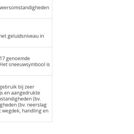
e weersomstandigheden
het geluidsniveau in
 117 genoemde
 Het sneeuwsymbool is
ebruik bij zeer
ijs en aangedrukte
standigheden (bv.
gheden (bv. neerslag
at wegdek, handling en