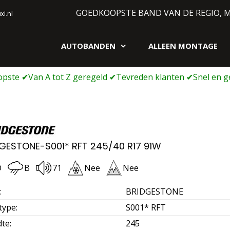
GOEDKOOPSTE BAND VAN DE REGIO, 
i.nl
AUTOBANDEN
ALLEEN MONTAGE
gen webshop
GESTONE-S001* RFT 245/40 R17 91W
D
B
71
Nee
Nee
:
BRIDGESTONE
type
:
S001* RFT
dte
:
245