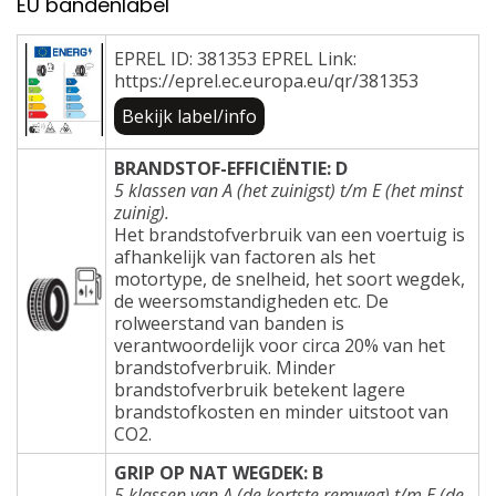
EU bandenlabel
EPREL ID: 381353 EPREL Link:
https://eprel.ec.europa.eu/qr/381353
Bekijk label/info
BRANDSTOF-EFFICIËNTIE: D
5 klassen van A (het zuinigst) t/m E (het minst
zuinig).
Het brandstofverbruik van een voertuig is
afhankelijk van factoren als het
motortype, de snelheid, het soort wegdek,
de weersomstandigheden etc. De
rolweerstand van banden is
verantwoordelijk voor circa 20% van het
brandstofverbruik. Minder
brandstofverbruik betekent lagere
brandstofkosten en minder uitstoot van
CO2.
GRIP OP NAT WEGDEK: B
5 klassen van A (de kortste remweg) t/m E (de