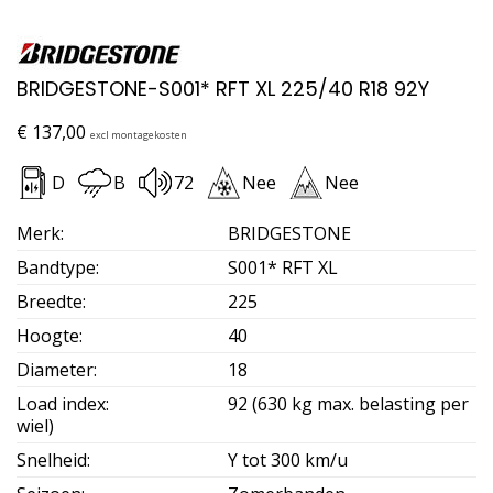
BRIDGESTONE-S001* RFT XL 225/40 R18 92Y
€
137,00
excl montagekosten
D
B
72
Nee
Nee
Merk
:
BRIDGESTONE
Bandtype
:
S001* RFT XL
Breedte
:
225
Hoogte
:
40
Diameter
:
18
Load index
:
92 (630 kg max. belasting per
wiel)
Snelheid
:
Y tot 300 km/u