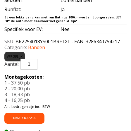
Seizoen
:
Zomerbanden
Runflat
:
Ja
Specifiek voor EV
:
Nee
SKU:
BR2254018YS001BRFTXL - EAN: 3286340754217
Categorie:
Banden
VERGELIJK
BRIDGESTONE-
S001*
RFT
Montagekosten:
XL
1 - 37,50 pb
225/40
2 - 20,00 pb
R18
3 - 18,33 pb
92Y
4 - 16,25 pb
aantal
Alle bedragen zijn incl. BTW
NAAR KASSA