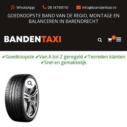
Ga
naar
WhatsApp
06 14799741
info@bandentaxi.nl
de
GOEDKOOPSTE BAND VAN DE REGIO, MONTAGE EN
inhoud
BALANCEREN IN BARENDRECHT
0
Prim
Toon
Bandentaxi
Bandengarage met eigen webshop
zoekformulie
men
voor
mobi