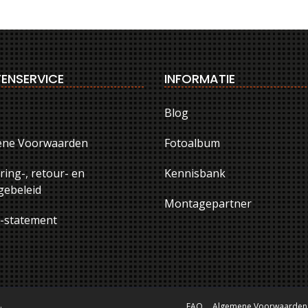
ENSERVICE
INFORMATIE
Blog
ene Voorwaarden
Fotoalbum
ring-, retour- en
Kennisbank
ebeleid
Montagepartner
y-statement
.
FAQ
Algemene Voorwaarden