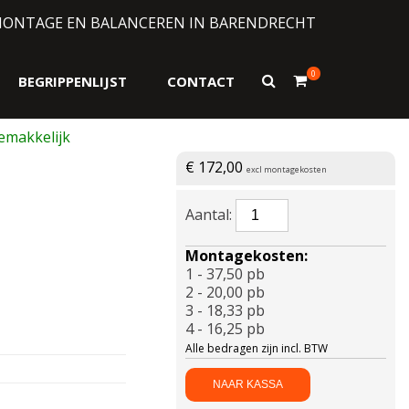
MONTAGE EN BALANCEREN IN BARENDRECHT
0
Toon
BEGRIPPENLIJST
CONTACT
zoekformulier
€
172,00
excl montagekosten
BRIDGESTONE-
S001
XL
Montagekosten:
235/40
1 - 37,50 pb
R19
2 - 20,00 pb
96W
3 - 18,33 pb
aantal
4 - 16,25 pb
Alle bedragen zijn incl. BTW
NAAR KASSA