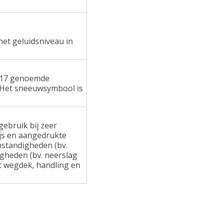
het geluidsniveau in
 117 genoemde
 Het sneeuwsymbool is
ebruik bij zeer
ijs en aangedrukte
standigheden (bv.
gheden (bv. neerslag
at wegdek, handling en