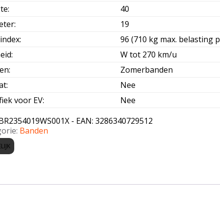
te
:
40
eter
:
19
index
:
96 (710 kg max. belasting p
eid
:
W tot 270 km/u
oen
:
Zomerbanden
at
:
Nee
fiek voor EV
:
Nee
BR2354019WS001X - EAN: 3286340729512
orie:
Banden
LIJK