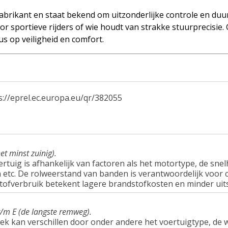
brikant en staat bekend om uitzonderlijke controle en duu
r sportieve rijders of wie houdt van strakke stuurprecisie.
s op veiligheid en comfort.
s://eprel.ec.europa.eu/qr/382055
et minst zuinig).
tuig is afhankelijk van factoren als het motortype, de snel
tc. De rolweerstand van banden is verantwoordelijk voor c
tofverbruik betekent lagere brandstofkosten en minder uit
t/m E (de langste remweg).
ek kan verschillen door onder andere het voertuigtype, d