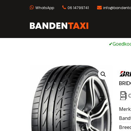
WhatsApp
06 14799741
info@bandentax
Bandentaxi
Bandengarage met ei
Ga
naar
de
inhoud
BRID
Merk
Band
Bree