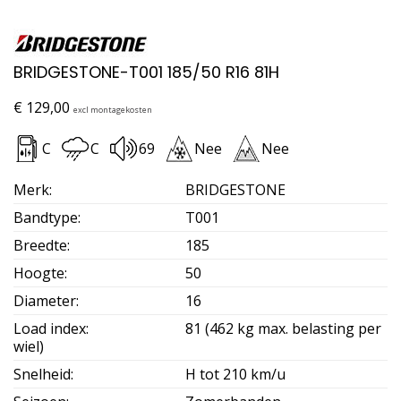
BRIDGESTONE-T001 185/50 R16 81H
€
129,00
excl montagekosten
C
C
69
Nee
Nee
Merk
:
BRIDGESTONE
Bandtype
:
T001
Breedte
:
185
Hoogte
:
50
Diameter
:
16
Load index
:
81 (462 kg max. belasting per
wiel)
Snelheid
:
H tot 210 km/u