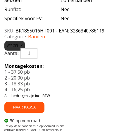
Seizoen
:
Zomerbanden
Runflat
:
Nee
Specifiek voor EV
:
Nee
SKU:
BR1855016HT001 - EAN: 3286340786119
Categorie:
Banden
VERGELIJK
BRIDGESTONE-
T001
185/50
Montagekosten:
R16
1 - 37,50 pb
81H
2 - 20,00 pb
aantal
3 - 18,33 pb
4 - 16,25 pb
Alle bedragen zijn incl. BTW
NAAR KASSA
50 op voorraad