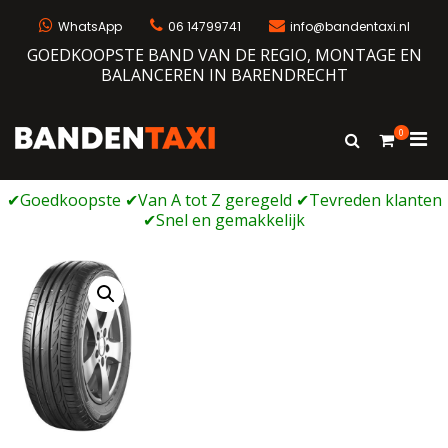
Ga
naar
WhatsApp
06 14799741
info@bandentaxi.nl
de
GOEDKOOPSTE BAND VAN DE REGIO, MONTAGE EN
inhoud
BALANCEREN IN BARENDRECHT
0
Prim
Toon
Bandentaxi
Bandengarage met eigen webshop
zoekformulie
men
voor
mobi