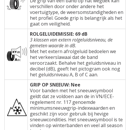
De grip van een band op nat wegdek kan
verschillen door onder andere het
voertuigtype, de weersomstandigheden en
het profiel. Goede grip is belangrijk als het
gaat om veiligheid.
ROLGELUIDEMISSIE: 69 dB
3 klassen van extern rolgeluidsniveau, de
gemeten waarde in dB.
Met het extern afrolgeluid bedoelen we
het verkeerslawaai dat de band
veroorzaakt. Behalve het geluidsniveau in
decibel (dB), geeft het pictogram ook nog
het geluidsniveau A, B of C aan.
GRIP OP SNEEUW: Nee
Voor banden met het sneeuwsymbool
geldt dat ze voldoen aan de in VN/ECE-
regelement nr. 117 genoemde
minimumsneeuwgrip-indexwaarden en
geschikt zijn voor gebruik bij hevige
sneeuwcondities. Het sneeuwsymbool is te
vinden op winterbanden en veel all season