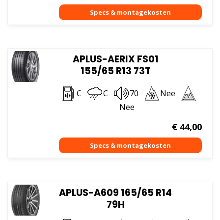
APLUS-AERIX FS01
155/65 R13 73T
C
C
70
Nee
Nee
€
44,00
APLUS-A609 165/65 R14
79H