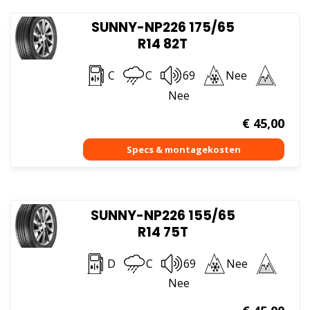
SUNNY-NP226 175/65
R14 82T
C
C
69
Nee
Nee
€
45,00
SUNNY-NP226 155/65
R14 75T
D
C
69
Nee
Nee