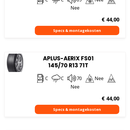
Nee
€
44,00
APLUS-AERIX FS01
145/70 R13 71T
C
C
70
Nee
Nee
€
44,00