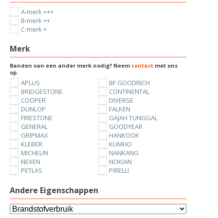
A-merk +++
B-merk ++
C-merk +
Merk
Banden van een ander merk nodig? Neem
contact
met ons
op.
APLUS
BF GOODRICH
BRIDGESTONE
CONTINENTAL
COOPER
DIVERSE
DUNLOP
FALKEN
FIRESTONE
GAJAH TUNGGAL
GENERAL
GOODYEAR
GRIPMAX
HANKOOK
KLEBER
KUMHO
MICHELIN
NANKANG
NEXEN
NOKIAN
PETLAS
PIRELLI
SUNNY
TOYO
UNIROYAL
VREDESTEIN
Andere Eigenschappen
YOKOHAMA