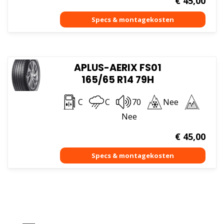
€
45,00
APLUS-AERIX FS01
165/65 R14 79H
C
C
70
Nee
Nee
€
45,00