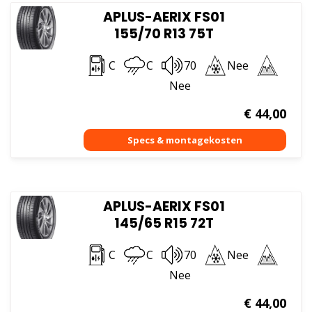
APLUS-AERIX FS01
155/70 R13 75T
C
C
70
Nee
Nee
€
44,00
APLUS-AERIX FS01
145/65 R15 72T
C
C
70
Nee
Nee
€
44,00