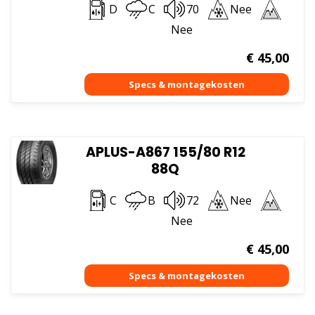
D
C
70
Nee
Nee
€
45,00
APLUS-A867 155/80 R12
88Q
C
B
72
Nee
Nee
€
45,00