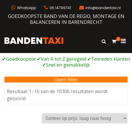
Ga
naar
WhatsApp
06 14799741
info@bandentaxi.nl
de
GOEDKOOPSTE BAND VAN DE REGIO, MONTAGE EN
inhoud
BALANCEREN IN BARENDRECHT
0
Prim
Toon
Bandentaxi
Bandengarage met eigen webshop
zoekformulie
men
voor
mobi
Open filter
Resultaat 1–16 van de 10306 resultaten wordt
Gesorteerd
getoond
op
prijs:
laag
naar