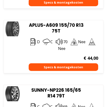
APLUS-A609 155/70 R13
75T
D
C
70
Nee
Nee
€
44,00
SUNNY-NP226 165/65
R14 79T
C
C
69
Nee