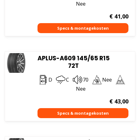
Nee
€
41,00
APLUS-A609 145/65 R15
72T
D
C
70
Nee
Nee
€
43,00