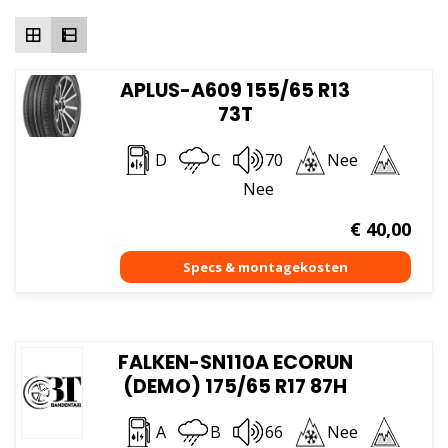
hoog
APLUS-A609 155/65 R13
73T
D
C
70
Nee
Nee
€
40,00
FALKEN-SN110A ECORUN
(DEMO) 175/65 R17 87H
A
B
66
Nee