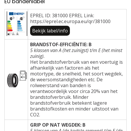
EU bandenlabel
EPREL ID: 381000 EPREL Link:
https://eprel.ec.europa.eu/qr/381000
Bekijk label/info
BRANDSTOF-EFFICIËNTIE: B
5 klassen van A (het zuinigst) t/m E (het minst
zuinig).
Het brandstofverbruik van een voertuig is
afhankelijk van factoren als het
motortype, de snelheid, het soort wegdek,
de weersomstandigheden etc. De
rolweerstand van banden is
verantwoordelijk voor circa 20% van het
brandstofverbruik. Minder
brandstofverbruik betekent lagere
brandstofkosten en minder uitstoot van
CO2.
GRIP OP NAT WEGDEK: B
5 klassen van A (de kortste remweg) t/m E (de