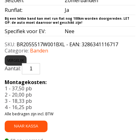
Seizoen
:
Zomerbanden
Runflat
:
Ja
Specifiek voor EV
:
Nee
SKU:
BR2055517W001BXL - EAN: 3286341116717
Categorie:
Banden
VERGELIJK
BRIDGESTONE-
T001*
RFT
Montagekosten:
XL
1 - 37,50 pb
205/55
2 - 20,00 pb
R17
3 - 18,33 pb
95W
4 - 16,25 pb
aantal
Alle bedragen zijn incl. BTW
NAAR KASSA