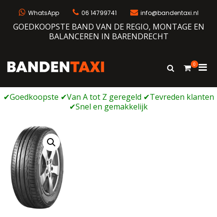
Ga
naar
WhatsApp
06 14799741
info@bandentaxi.nl
de
GOEDKOOPSTE BAND VAN DE REGIO, MONTAGE EN
inhoud
BALANCEREN IN BARENDRECHT
0
Prim
Toon
Bandentaxi
Bandengarage met eigen webshop
zoekformulie
men
voor
mobi