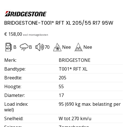
BRIDGESTONE-T001* RFT XL 205/55 R17 95W
€
158,00
excl montagekosten
B
B
70
Nee
Nee
Merk
:
BRIDGESTONE
Bandtype
:
T001* RFT XL
Breedte
:
205
Hoogte
:
55
Diameter
:
17
Load index
:
95 (690 kg max. belasting per
wiel)
Snelheid
:
W tot 270 km/u