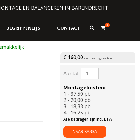
MONTAGE EN BALANCEREN IN BARENDRECHT
0
Toon
BEGRIPPENLIJST
CONTACT
zoekformulier
€
160,00
excl montagekosten
BRIDGESTONE-
T005
225/50
Montagekosten:
R18
1 - 37,50 pb
95W
2 - 20,00 pb
aantal
3 - 18,33 pb
4 - 16,25 pb
Alle bedragen zijn incl. BTW
NAAR KASSA