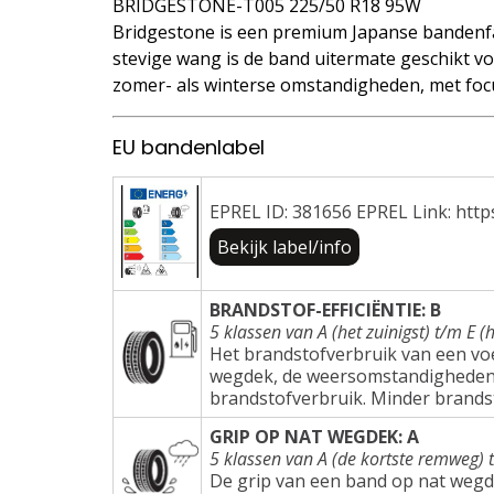
BRIDGESTONE-T005 225/50 R18 95W
Bridgestone is een premium Japanse bandenfa
stevige wang is de band uitermate geschikt voo
zomer- als winterse omstandigheden, met focu
EU bandenlabel
EPREL ID: 381656 EPREL Link: http
Bekijk label/info
BRANDSTOF-EFFICIËNTIE: B
5 klassen van A (het zuinigst) t/m E (h
Het brandstofverbruik van een voer
wegdek, de weersomstandigheden e
brandstofverbruik. Minder brands
GRIP OP NAT WEGDEK: A
5 klassen van A (de kortste remweg) 
De grip van een band op nat wegd