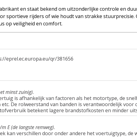
brikant en staat bekend om uitzonderlijke controle en duu
r sportieve rijders of wie houdt van strakke stuurprecisie.
s op veiligheid en comfort.
s://eprel.ec.europa.eu/qr/381656
et minst zuinig).
tuig is afhankelijk van factoren als het motortype, de snel
tc. De rolweerstand van banden is verantwoordelijk voor c
tofverbruik betekent lagere brandstofkosten en minder uit
t/m E (de langste remweg).
ek kan verschillen door onder andere het voertuigtype, d