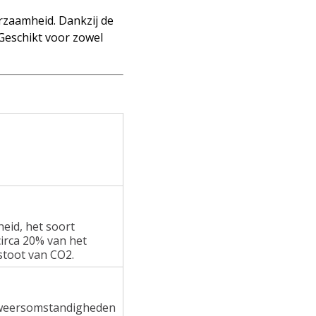
rzaamheid. Dankzij de
 Geschikt voor zowel
heid, het soort
irca 20% van het
stoot van CO2.
e weersomstandigheden