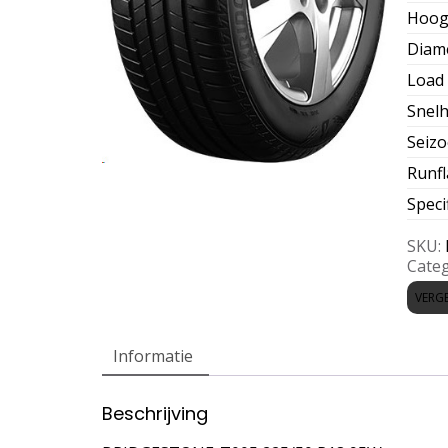
Hoog
Diam
Load 
Snelh
Seiz
Runfl
Speci
SKU:
Categ
VERGE
Informatie
Beschrijving