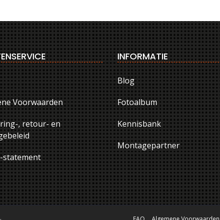
ENSERVICE
INFORMATIE
Blog
ene Voorwaarden
Fotoalbum
ring-, retour- en
Kennisbank
ebeleid
Montagepartner
y-statement
.
FAQ
Algemene Voorwaarden