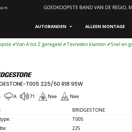
GOEDKOOPSTE BAND VAN DE REGIO, 
i.nl
AUTOBANDEN
ALLEEN MONTAGE
gen webshop
DGESTONE-T005 225/50 R18 95W
B
A
71
Nee
Nee
:
BRIDGESTONE
type
:
T005
dte
:
225