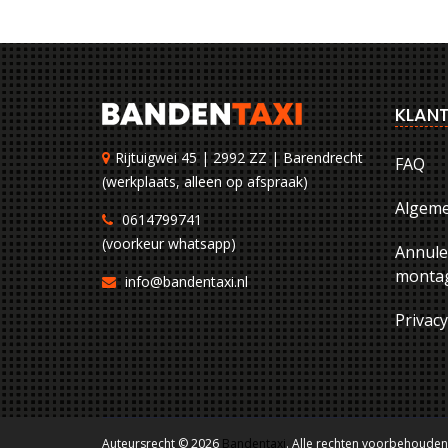
KLANT
Rijtuigwei 45 | 2992 ZZ | Barendrecht
FAQ
(werkplaats, alleen op afspraak)
Algem
0614799741
(voorkeur whatsapp)
Annule
montag
info@bandentaxi.nl
Privac
Auteursrecht © 2026
Bandentaxi
. Alle rechten voorbehouden