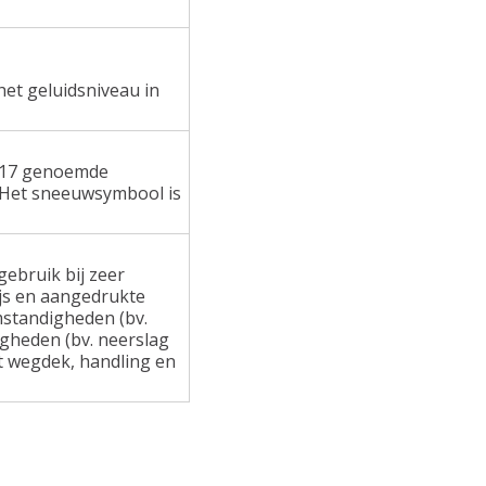
het geluidsniveau in
 117 genoemde
 Het sneeuwsymbool is
ebruik bij zeer
ijs en aangedrukte
standigheden (bv.
gheden (bv. neerslag
at wegdek, handling en