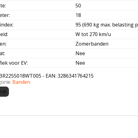
te
:
50
eter
:
18
index
:
95 (690 kg max. belasting p
eid
:
W tot 270 km/u
oen
:
Zomerbanden
at
:
Nee
fiek voor EV
:
Nee
BR2255018WT005 - EAN: 3286341764215
orie:
Banden
LIJK