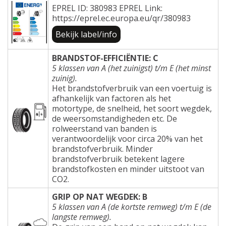
EPREL ID: 380983 EPREL Link:
https://eprel.ec.europa.eu/qr/380983
Bekijk label/info
BRANDSTOF-EFFICIËNTIE: C
5 klassen van A (het zuinigst) t/m E (het minst
zuinig).
Het brandstofverbruik van een voertuig is
afhankelijk van factoren als het
motortype, de snelheid, het soort wegdek,
de weersomstandigheden etc. De
rolweerstand van banden is
verantwoordelijk voor circa 20% van het
brandstofverbruik. Minder
brandstofverbruik betekent lagere
brandstofkosten en minder uitstoot van
CO2.
GRIP OP NAT WEGDEK: B
5 klassen van A (de kortste remweg) t/m E (de
langste remweg).