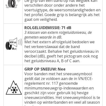
De grip van een band op nat wegdek kan
verschillen door onder andere het
voertuigtype, de weersomstandigheden en
het profiel. Goede grip is belangrijk als het
gaat om veiligheid.
ROLGELUIDEMISSIE: 71 dB
3 klassen van extern rolgeluidsniveau, de
gemeten waarde in dB.
Met het extern afrolgeluid bedoelen we
het verkeerslawaai dat de band
veroorzaakt. Behalve het geluidsniveau in
decibel (dB), geeft het pictogram ook nog
het geluidsniveau A, B of C aan.
GRIP OP SNEEUW: Nee
Voor banden met het sneeuwsymbool
geldt dat ze voldoen aan de in VN/ECE-
regelement nr. 117 genoemde
minimumsneeuwgrip-indexwaarden en
geschikt zijn voor gebruik bij hevige
sneeuwcondities. Het sneeuwsymbool is te
vinden op winterbanden en veel all season