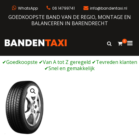
Ga
naar
WhatsApp
06 14799741
info@bandentaxi.nl
de
GOEDKOOPSTE BAND VAN DE REGIO, MONTAGE EN
inhoud
BALANCEREN IN BARENDRECHT
0
Prim
Toon
Bandentaxi
Bandengarage met eigen webshop
zoekformulie
men
voor
mobi