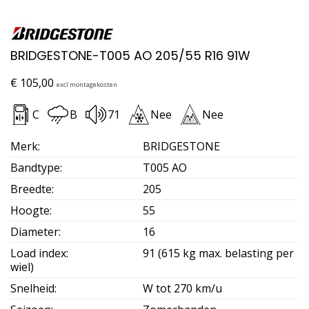
BRIDGESTONE-T005 AO 205/55 R16 91W
€
105,00
excl montagekosten
C
B
71
Nee
Nee
Merk
:
BRIDGESTONE
Bandtype
:
T005 AO
Breedte
:
205
Hoogte
:
55
Diameter
:
16
Load index
:
91 (615 kg max. belasting per
wiel)
Snelheid
:
W tot 270 km/u