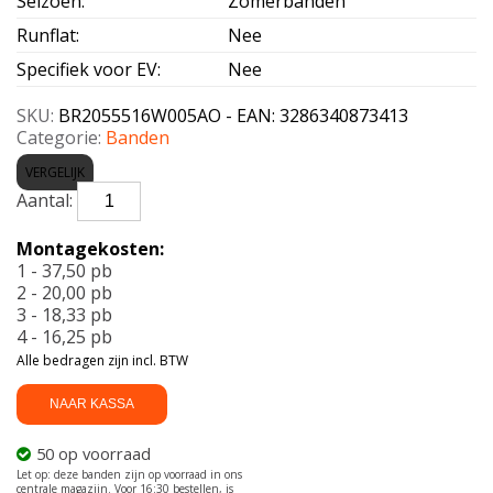
Seizoen
:
Zomerbanden
Runflat
:
Nee
Specifiek voor EV
:
Nee
SKU:
BR2055516W005AO - EAN: 3286340873413
Categorie:
Banden
VERGELIJK
BRIDGESTONE-
T005
AO
Montagekosten:
205/55
1 - 37,50 pb
R16
2 - 20,00 pb
91W
3 - 18,33 pb
aantal
4 - 16,25 pb
Alle bedragen zijn incl. BTW
NAAR KASSA
50 op voorraad