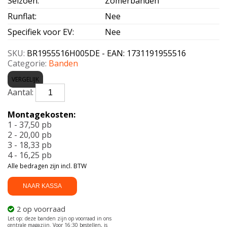
Seizoen
:
Zomerbanden
Runflat
:
Nee
Specifiek voor EV
:
Nee
SKU:
BR1955516H005DE - EAN: 1731191955516
Categorie:
Banden
VERGELIJK
BRIDGESTONE-
T005
DEMO
Montagekosten:
195/55
1 - 37,50 pb
R16
2 - 20,00 pb
87H
3 - 18,33 pb
aantal
4 - 16,25 pb
Alle bedragen zijn incl. BTW
NAAR KASSA
2 op voorraad