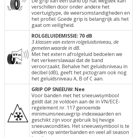
De grip van een band op nat wegdek kan
verschillen door onder andere het
voertuigtype, de weersomstandigheden en
het profiel. Goede grip is belangrijk als het
gaat om veiligheid.
ROLGELUIDEMISSIE: 70 dB
3 klassen van extern rolgeluidsniveau, de
gemeten waarde in dB.
Met het extern afrolgeluid bedoelen we
het verkeerslawaai dat de band
veroorzaakt. Behalve het geluidsniveau in
decibel (dB), geeft het pictogram ook nog
het geluidsniveau A, B of C aan.
GRIP OP SNEEUW: Nee
Voor banden met het sneeuwsymbool
geldt dat ze voldoen aan de in VN/ECE-
regelement nr. 117 genoemde
minimumsneeuwgrip-indexwaarden en
geschikt zijn voor gebruik bij hevige
sneeuwcondities. Het sneeuwsymbool is te
vinden op winterbanden en veel all season