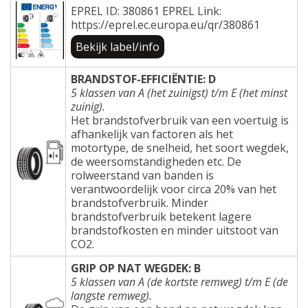
EPREL ID: 380861 EPREL Link:
https://eprel.ec.europa.eu/qr/380861
Bekijk label/info
BRANDSTOF-EFFICIËNTIE: D
5 klassen van A (het zuinigst) t/m E (het minst
zuinig).
Het brandstofverbruik van een voertuig is
afhankelijk van factoren als het
motortype, de snelheid, het soort wegdek,
de weersomstandigheden etc. De
rolweerstand van banden is
verantwoordelijk voor circa 20% van het
brandstofverbruik. Minder
brandstofverbruik betekent lagere
brandstofkosten en minder uitstoot van
CO2.
GRIP OP NAT WEGDEK: B
5 klassen van A (de kortste remweg) t/m E (de
langste remweg).