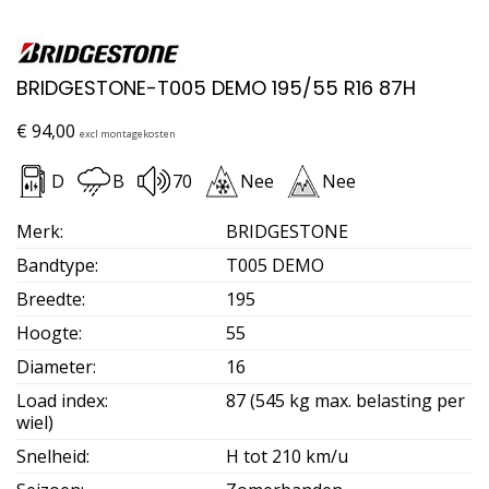
BRIDGESTONE-T005 DEMO 195/55 R16 87H
€
94,00
excl montagekosten
D
B
70
Nee
Nee
Merk
:
BRIDGESTONE
Bandtype
:
T005 DEMO
Breedte
:
195
Hoogte
:
55
Diameter
:
16
Load index
:
87 (545 kg max. belasting per
wiel)
Snelheid
:
H tot 210 km/u