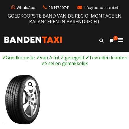
Ga
naar
WhatsApp
06 14799741
info@bandentaxi.nl
de
GOEDKOOPSTE BAND VAN DE REGIO, MONTAGE EN
inhoud
BALANCEREN IN BARENDRECHT
0
Prim
Toon
Bandentaxi
Bandengarage met eigen webshop
zoekformulie
men
voor
mobi