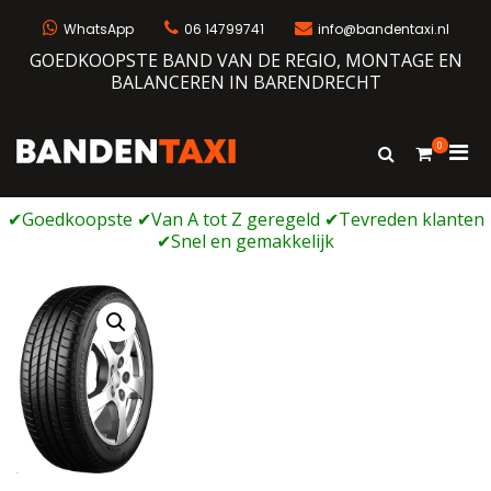
Ga
naar
WhatsApp
06 14799741
info@bandentaxi.nl
de
GOEDKOOPSTE BAND VAN DE REGIO, MONTAGE EN
inhoud
BALANCEREN IN BARENDRECHT
0
Prim
Toon
Bandentaxi
Bandengarage met eigen webshop
zoekformulie
men
voor
mobi