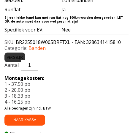
Seizoen
:
Zomerbanden
Runflat
:
Ja
Specifiek voor EV
:
Nee
SKU:
BR2255018W005BRFTXL - EAN: 3286341415810
Categorie:
Banden
VERGELIJK
BRIDGESTONE-
T005
*
Montagekosten:
RFT
1 - 37,50 pb
XL
2 - 20,00 pb
225/50
3 - 18,33 pb
R18
4 - 16,25 pb
99W
Alle bedragen zijn incl. BTW
aantal
NAAR KASSA