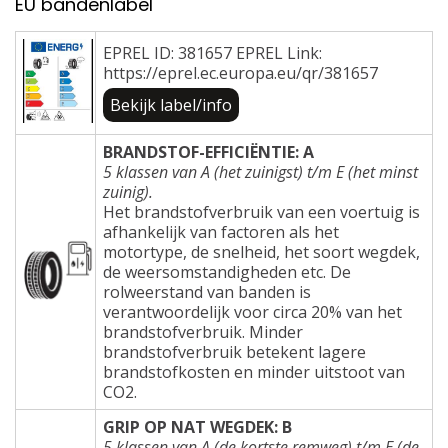
EU bandenlabel
EPREL ID: 381657 EPREL Link:
https://eprel.ec.europa.eu/qr/381657
Bekijk label/info
BRANDSTOF-EFFICIËNTIE: A
5 klassen van A (het zuinigst) t/m E (het minst
zuinig).
Het brandstofverbruik van een voertuig is
afhankelijk van factoren als het
motortype, de snelheid, het soort wegdek,
de weersomstandigheden etc. De
rolweerstand van banden is
verantwoordelijk voor circa 20% van het
brandstofverbruik. Minder
brandstofverbruik betekent lagere
brandstofkosten en minder uitstoot van
CO2.
GRIP OP NAT WEGDEK: B
5 klassen van A (de kortste remweg) t/m E (de