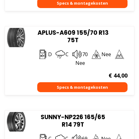
APLUS-A609 155/70 R13
75T
D
C
70
Nee
Nee
€
44,00
SUNNY-NP226 165/65
R14 79T
C
C
69
Nee