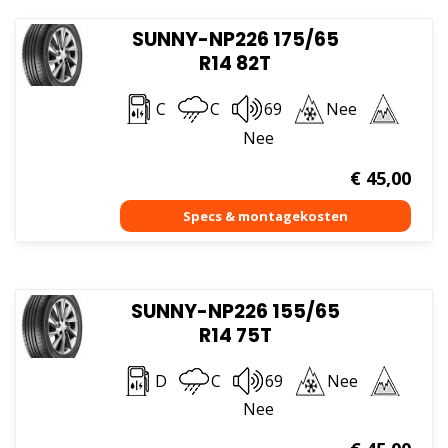
SUNNY-NP226 175/65
R14 82T
C
C
69
Nee
Nee
€
45,00
SUNNY-NP226 155/65
R14 75T
D
C
69
Nee
Nee