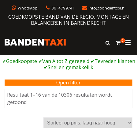
Ga
naar
WhatsApp
06 14799741
info@bandentaxi.nl
de
GOEDKOOPSTE BAND VAN DE REGIO, MONTAGE EN
inhoud
BALANCEREN IN BARENDRECHT
0
Prim
Toon
Bandentaxi
Bandengarage met eigen webshop
zoekformulie
men
voor
mobi
Open filter
Resultaat 1–16 van de 10306 resultaten wordt
Gesorteerd
getoond
op
prijs:
laag
naar