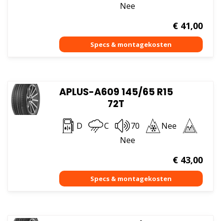
Nee
€
41,00
APLUS-A609 145/65 R15
72T
D
C
70
Nee
Nee
€
43,00