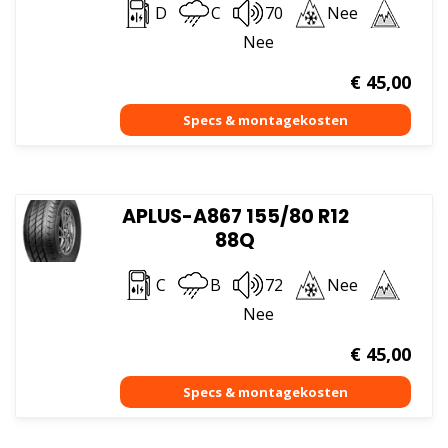
D
C
70
Nee
Nee
€
45,00
APLUS-A867 155/80 R12
88Q
C
B
72
Nee
Nee
€
45,00