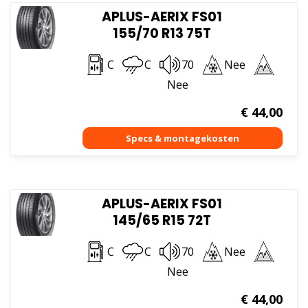
APLUS-AERIX FS01
155/70 R13 75T
C
C
70
Nee
Nee
€
44,00
APLUS-AERIX FS01
145/65 R15 72T
C
C
70
Nee
Nee
€
44,00