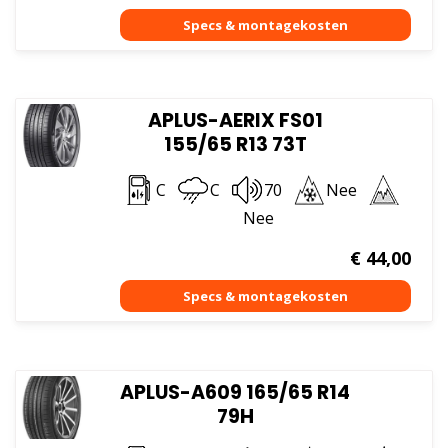
APLUS-AERIX FS01
155/65 R13 73T
C
C
70
Nee
Nee
€
44,00
APLUS-A609 165/65 R14
79H