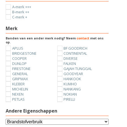
A-merk +++
B-merk ++
C-merk +
Merk
Banden van een ander merk nodig? Neem
contact
met ons
op.
APLUS
BF GOODRICH
BRIDGESTONE
CONTINENTAL
COOPER
DIVERSE
DUNLOP
FALKEN
FIRESTONE
GAJAH TUNGGAL
GENERAL
GOODYEAR
GRIPMAX
HANKOOK
KLEBER
KUMHO
MICHELIN
NANKANG
NEXEN
NOKIAN
PETLAS
PIRELLI
SUNNY
TOYO
UNIROYAL
VREDESTEIN
Andere Eigenschappen
YOKOHAMA