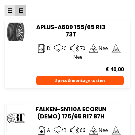
hoog
APLUS-A609 155/65 R13
73T
D
C
70
Nee
Nee
€
40,00
FALKEN-SN110A ECORUN
(DEMO) 175/65 R17 87H
A
B
66
Nee