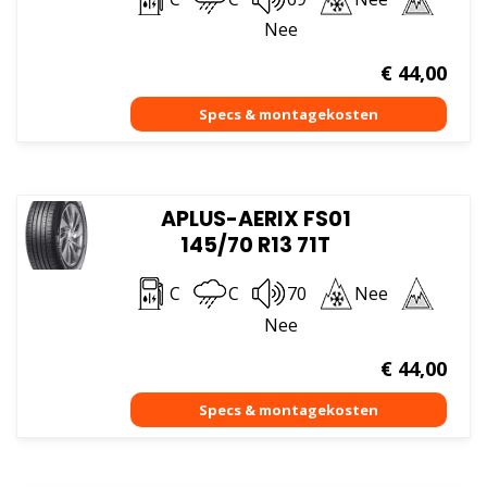
Nee
€
44,00
APLUS-AERIX FS01
145/70 R13 71T
C
C
70
Nee
Nee
€
44,00