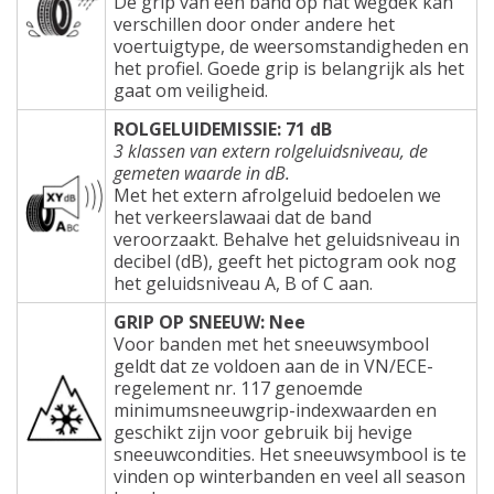
De grip van een band op nat wegdek kan
verschillen door onder andere het
voertuigtype, de weersomstandigheden en
het profiel. Goede grip is belangrijk als het
gaat om veiligheid.
ROLGELUIDEMISSIE: 71 dB
3 klassen van extern rolgeluidsniveau, de
gemeten waarde in dB.
Met het extern afrolgeluid bedoelen we
het verkeerslawaai dat de band
veroorzaakt. Behalve het geluidsniveau in
decibel (dB), geeft het pictogram ook nog
het geluidsniveau A, B of C aan.
GRIP OP SNEEUW: Nee
Voor banden met het sneeuwsymbool
geldt dat ze voldoen aan de in VN/ECE-
regelement nr. 117 genoemde
minimumsneeuwgrip-indexwaarden en
geschikt zijn voor gebruik bij hevige
sneeuwcondities. Het sneeuwsymbool is te
vinden op winterbanden en veel all season