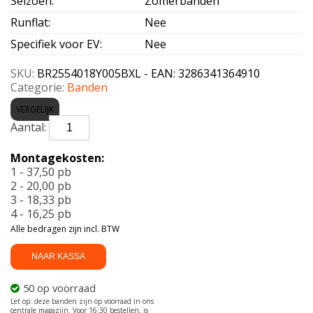
Seizoen
:
Zomerbanden
Runflat
:
Nee
Specifiek voor EV
:
Nee
SKU:
BR2554018Y005BXL - EAN: 3286341364910
Categorie:
Banden
VERGELIJK
BRIDGESTONE-
T005
*
Montagekosten:
XL
1 - 37,50 pb
255/40
2 - 20,00 pb
R18
3 - 18,33 pb
99Y
4 - 16,25 pb
aantal
Alle bedragen zijn incl. BTW
NAAR KASSA
50 op voorraad