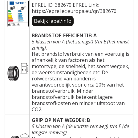
EPREL ID: 382670 EPREL Link:
https://eprel.ec.europa.eu/qr/382670
Bekijk label/info
BRANDSTOF-EFFICIËNTIE: A
5 klassen van A (het zuinigst) t/m E (het minst
zuinig).
Het brandstofverbruik van een voertuig is
afhankelijk van factoren als het
motortype, de snelheid, het soort wegdek,
de weersomstandigheden etc. De
rolweerstand van banden is
verantwoordelijk voor circa 20% van het
brandstofverbruik. Minder
brandstofverbruik betekent lagere
brandstofkosten en minder uitstoot van
CO2.
GRIP OP NAT WEGDEK: B
5 klassen van A (de kortste remweg) t/m E (de
langste remweg).