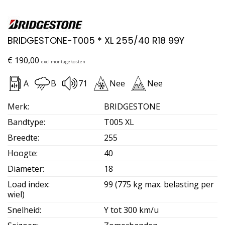
BRIDGESTONE-T005 * XL 255/40 R18 99Y
€
190,00
excl montagekosten
A
B
71
Nee
Nee
Merk
:
BRIDGESTONE
Bandtype
:
T005 XL
Breedte
:
255
Hoogte
:
40
Diameter
:
18
Load index
:
99 (775 kg max. belasting per
wiel)
Snelheid
:
Y tot 300 km/u