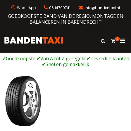
Ga
naar
WhatsApp
06 14799741
info@bandentaxi.nl
de
GOEDKOOPSTE BAND VAN DE REGIO, MONTAGE EN
inhoud
BALANCEREN IN BARENDRECHT
0
Prim
Toon
Bandentaxi
Bandengarage met eigen webshop
zoekformulie
men
voor
mobi