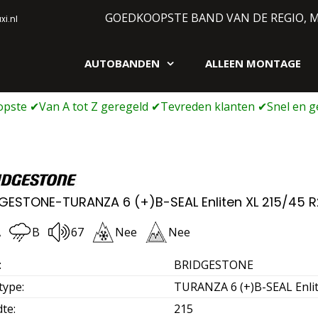
GOEDKOOPSTE BAND VAN DE REGIO, 
i.nl
AUTOBANDEN
ALLEEN MONTAGE
gen webshop
GESTONE-TURANZA 6 (+)B-SEAL Enliten XL 215/45 
A
B
67
Nee
Nee
:
BRIDGESTONE
type
:
TURANZA 6 (+)B-SEAL Enli
dte
:
215