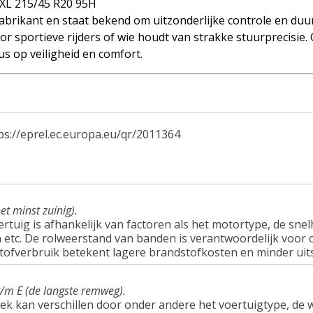
XL 215/45 R20 95H
brikant en staat bekend om uitzonderlijke controle en duu
r sportieve rijders of wie houdt van strakke stuurprecisie.
s op veiligheid en comfort.
ps://eprel.ec.europa.eu/qr/2011364
et minst zuinig).
tuig is afhankelijk van factoren als het motortype, de snel
tc. De rolweerstand van banden is verantwoordelijk voor c
tofverbruik betekent lagere brandstofkosten en minder uit
t/m E (de langste remweg).
ek kan verschillen door onder andere het voertuigtype, d