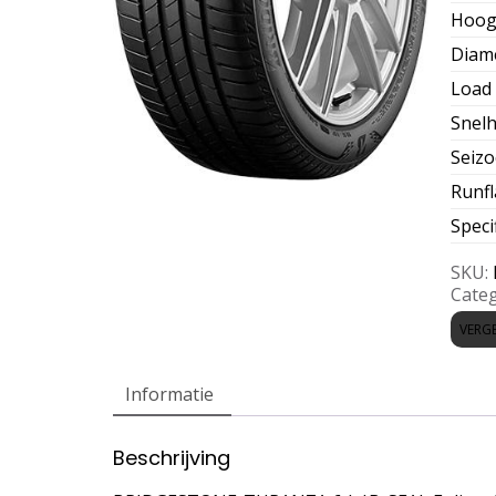
Hoog
Diam
Load 
Snelh
Seiz
Runfl
Speci
SKU:
Categ
VERGE
Informatie
Beschrijving