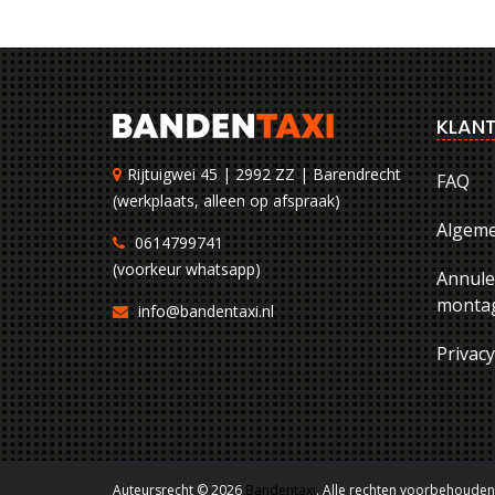
KLANT
Rijtuigwei 45 | 2992 ZZ | Barendrecht
FAQ
(werkplaats, alleen op afspraak)
Algem
0614799741
(voorkeur whatsapp)
Annule
montag
info@bandentaxi.nl
Privac
Auteursrecht © 2026
Bandentaxi
. Alle rechten voorbehouden