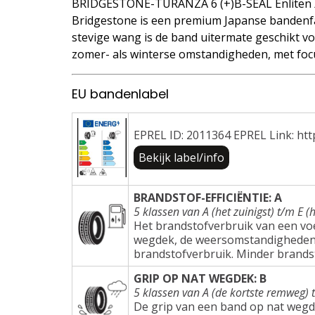
BRIDGESTONE-TURANZA 6 (+)B-SEAL Enliten 
Bridgestone is een premium Japanse bandenfa
stevige wang is de band uitermate geschikt voo
zomer- als winterse omstandigheden, met focu
EU bandenlabel
EPREL ID: 2011364 EPREL Link: htt
Bekijk label/info
BRANDSTOF-EFFICIËNTIE: A
5 klassen van A (het zuinigst) t/m E (h
Het brandstofverbruik van een voer
wegdek, de weersomstandigheden e
brandstofverbruik. Minder brands
GRIP OP NAT WEGDEK: B
5 klassen van A (de kortste remweg) 
De grip van een band op nat wegd