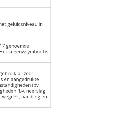
het geluidsniveau in
 117 genoemde
 Het sneeuwsymbool is
ebruik bij zeer
ijs en aangedrukte
standigheden (bv.
gheden (bv. neerslag
at wegdek, handling en