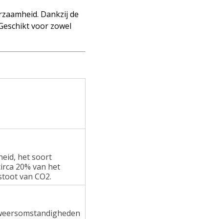
rzaamheid. Dankzij de
 Geschikt voor zowel
heid, het soort
irca 20% van het
stoot van CO2.
e weersomstandigheden