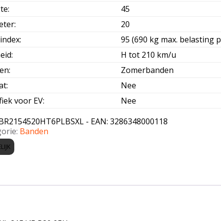
te
:
45
eter
:
20
index
:
95 (690 kg max. belasting p
eid
:
H tot 210 km/u
oen
:
Zomerbanden
at
:
Nee
fiek voor EV
:
Nee
BR2154520HT6PLBSXL - EAN: 3286348000118
orie:
Banden
LIJK