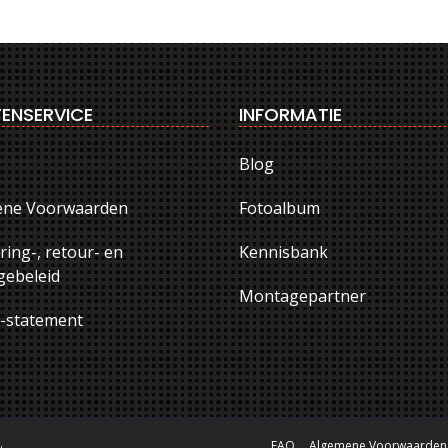
ENSERVICE
INFORMATIE
Blog
ene Voorwaarden
Fotoalbum
ring-, retour- en
Kennisbank
ebeleid
Montagepartner
y-statement
.
FAQ
Algemene Voorwaarden