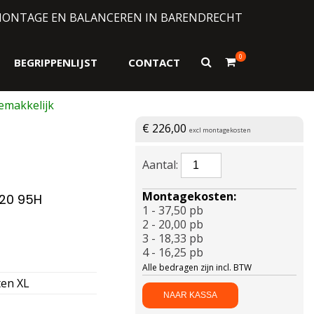
MONTAGE EN BALANCEREN IN BARENDRECHT
0
Toon
BEGRIPPENLIJST
CONTACT
zoekformulier
€
226,00
excl montagekosten
BRIDGESTONE-
TURANZA
6
Montagekosten:
R20 95H
(+)B-
1 - 37,50 pb
SEAL
2 - 20,00 pb
Enliten
3 - 18,33 pb
XL
4 - 16,25 pb
215/45
Alle bedragen zijn incl. BTW
R20
ten XL
95H
NAAR KASSA
aantal