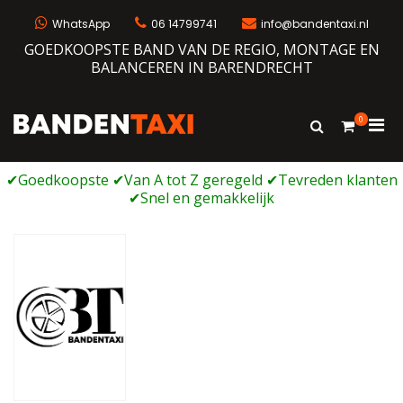
Ga
naar
WhatsApp
06 14799741
info@bandentaxi.nl
de
GOEDKOOPSTE BAND VAN DE REGIO, MONTAGE EN
inhoud
BALANCEREN IN BARENDRECHT
0
Prim
Toon
Bandentaxi
Bandengarage met eigen webshop
zoekformulie
men
voor
mobi