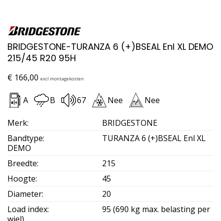
BRIDGESTONE-TURANZA 6 (+)BSEAL Enl XL DEMO
215/45 R20 95H
€
166,00
excl montagekosten
A
B
67
Nee
Nee
Merk
:
BRIDGESTONE
Bandtype
:
TURANZA 6 (+)BSEAL Enl XL
DEMO
Breedte
:
215
Hoogte
:
45
Diameter
:
20
Load index
:
95 (690 kg max. belasting per
wiel)