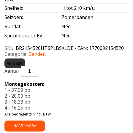
Snelheid
:
H tot 210 km/u
Seizoen
:
Zomerbanden
Runflat
:
Nee
Specifiek voor EV
:
Nee
SKU:
BR2154520HT6PLBSXLDE - EAN: 1770092154520
Categorie:
Banden
VERGELIJK
BRIDGESTONE-
TURANZA
6
Montagekosten:
(+)BSEAL
1 - 37,50 pb
Enl
2 - 20,00 pb
XL
3 - 18,33 pb
DEMO
4 - 16,25 pb
215/45
Alle bedragen zijn incl. BTW
R20
95H
NAAR KASSA
aantal