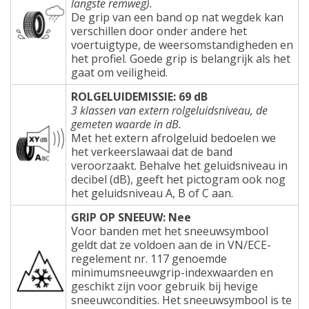
langste remweg).
De grip van een band op nat wegdek kan
verschillen door onder andere het
voertuigtype, de weersomstandigheden en
het profiel. Goede grip is belangrijk als het
gaat om veiligheid.
ROLGELUIDEMISSIE: 69 dB
3 klassen van extern rolgeluidsniveau, de
gemeten waarde in dB.
Met het extern afrolgeluid bedoelen we
het verkeerslawaai dat de band
veroorzaakt. Behalve het geluidsniveau in
decibel (dB), geeft het pictogram ook nog
het geluidsniveau A, B of C aan.
GRIP OP SNEEUW: Nee
Voor banden met het sneeuwsymbool
geldt dat ze voldoen aan de in VN/ECE-
regelement nr. 117 genoemde
minimumsneeuwgrip-indexwaarden en
geschikt zijn voor gebruik bij hevige
sneeuwcondities. Het sneeuwsymbool is te