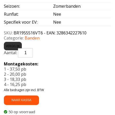
Seizoen
:
Zomerbanden
Runflat
:
Nee
Specifiek voor EV
:
Nee
SKU:
BR1955516VT6 - EAN: 3286342227610
Categorie:
Banden
VERGELIJK
BRIDGESTONE-
TURANZA
6
Montagekosten:
Enliten
1 - 37,50 pb
195/55
2 - 20,00 pb
R16
3 - 18,33 pb
87V
4 - 16,25 pb
aantal
Alle bedragen zijn incl. BTW
NAAR KASSA
50 op voorraad