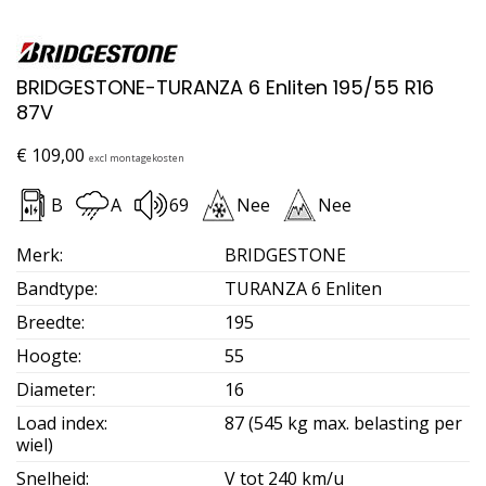
BRIDGESTONE-TURANZA 6 Enliten 195/55 R16
87V
€
109,00
excl montagekosten
B
A
69
Nee
Nee
Merk
:
BRIDGESTONE
Bandtype
:
TURANZA 6 Enliten
Breedte
:
195
Hoogte
:
55
Diameter
:
16
Load index
:
87 (545 kg max. belasting per
wiel)
Snelheid
:
V tot 240 km/u