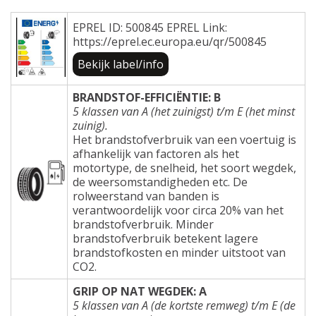
EPREL ID: 500845 EPREL Link:
https://eprel.ec.europa.eu/qr/500845
Bekijk label/info
BRANDSTOF-EFFICIËNTIE: B
5 klassen van A (het zuinigst) t/m E (het minst
zuinig).
Het brandstofverbruik van een voertuig is
afhankelijk van factoren als het
motortype, de snelheid, het soort wegdek,
de weersomstandigheden etc. De
rolweerstand van banden is
verantwoordelijk voor circa 20% van het
brandstofverbruik. Minder
brandstofverbruik betekent lagere
brandstofkosten en minder uitstoot van
CO2.
GRIP OP NAT WEGDEK: A
5 klassen van A (de kortste remweg) t/m E (de