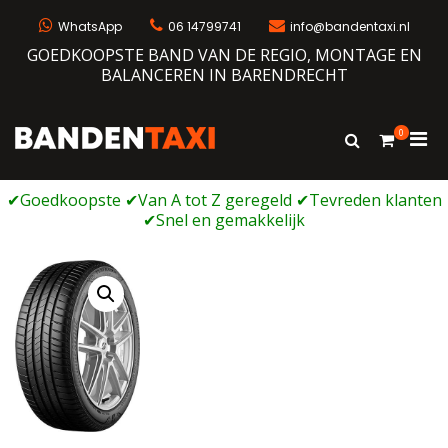
Ga
naar
WhatsApp
06 14799741
info@bandentaxi.nl
de
GOEDKOOPSTE BAND VAN DE REGIO, MONTAGE EN
inhoud
BALANCEREN IN BARENDRECHT
0
Prim
Toon
Bandentaxi
Bandengarage met eigen webshop
zoekformulie
men
voor
mobi