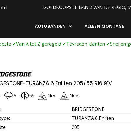
GOEDKOOPSTE BAND VAN DE REGIO, 
i.nl
AUTOBANDEN
ALLEEN MONTAGE
gen webshop
GESTONE-TURANZA 6 Enliten 205/55 R16 91V
B
A
69
Nee
Nee
:
BRIDGESTONE
type
:
TURANZA 6 Enliten
dte
:
205