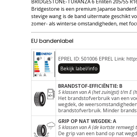
BRIDGESTONE-TURANZA 6 Enliten 205/55 R1
Bridgestone is een premium Japanse bandenfa
stevige wang is de band uitermate geschikt voo
zomer- als winterse omstandigheden, met focu
EU bandenlabel
EPREL ID: 501006 EPREL Link: http
Bekijk label/info
BRANDSTOF-EFFICIËNTIE: B
5 klassen van A (het zuinigst) t/m E (h
Het brandstofverbruik van een voer
wegdek, de weersomstandigheden e
brandstofverbruik. Minder brands
GRIP OP NAT WEGDEK: A
5 klassen van A (de kortste remweg) 
De grip van een band op nat wegd