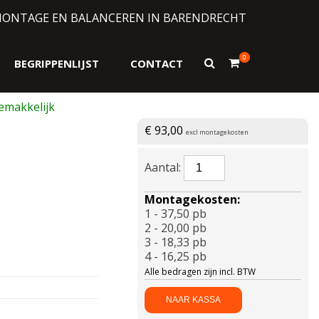
MONTAGE EN BALANCEREN IN BARENDRECHT
0
Toon
BEGRIPPENLIJST
CONTACT
zoekformulier
€
93,00
excl montagekosten
BRIDGESTONE-
TURANZA
6
Montagekosten:
Enliten
1 - 37,50 pb
205/55
2 - 20,00 pb
R16
3 - 18,33 pb
91V
4 - 16,25 pb
aantal
Alle bedragen zijn incl. BTW
NAAR KASSA