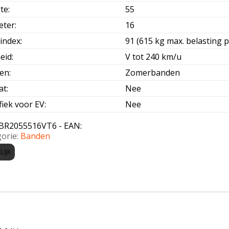
te
:
55
eter
:
16
index
:
91 (615 kg max. belasting p
eid
:
V tot 240 km/u
oen
:
Zomerbanden
at
:
Nee
fiek voor EV
:
Nee
BR2055516VT6 - EAN:
orie:
Banden
LIJK