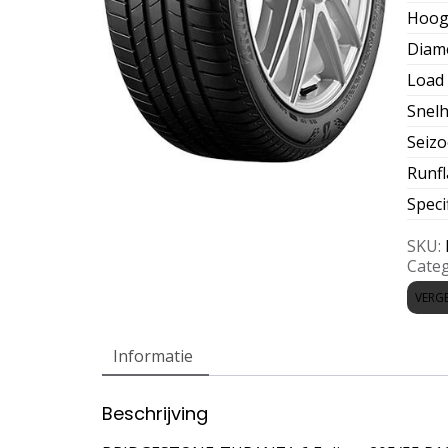
Hoog
Diam
Load 
Snelh
Seiz
Runfl
Speci
SKU:
Categ
VERGE
Informatie
Beschrijving