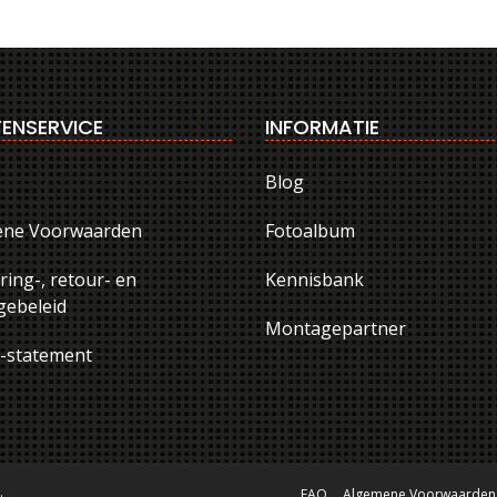
ENSERVICE
INFORMATIE
Blog
ene Voorwaarden
Fotoalbum
ring-, retour- en
Kennisbank
ebeleid
Montagepartner
y-statement
.
FAQ
Algemene Voorwaarden