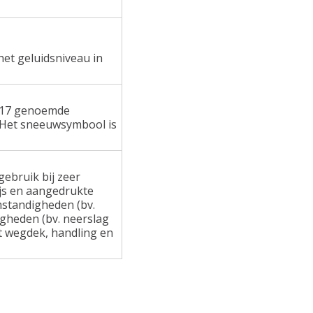
het geluidsniveau in
 117 genoemde
 Het sneeuwsymbool is
ebruik bij zeer
ijs en aangedrukte
standigheden (bv.
gheden (bv. neerslag
at wegdek, handling en