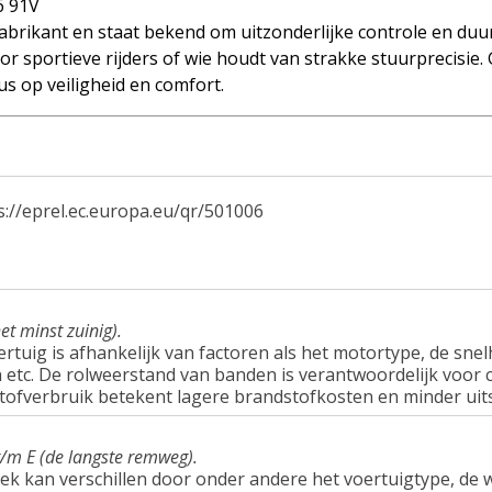
6 91V
brikant en staat bekend om uitzonderlijke controle en duu
r sportieve rijders of wie houdt van strakke stuurprecisie.
s op veiligheid en comfort.
s://eprel.ec.europa.eu/qr/501006
et minst zuinig).
tuig is afhankelijk van factoren als het motortype, de snel
tc. De rolweerstand van banden is verantwoordelijk voor c
tofverbruik betekent lagere brandstofkosten en minder uit
t/m E (de langste remweg).
ek kan verschillen door onder andere het voertuigtype, d