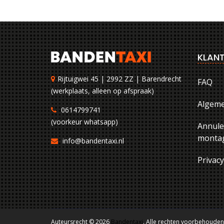
KLANT
Rijtuigwei 45 | 2992 ZZ | Barendrecht
FAQ
(werkplaats, alleen op afspraak)
Algem
0614799741
(voorkeur whatsapp)
Annule
montag
info@bandentaxi.nl
Privac
Auteursrecht © 2026
Bandentaxi
. Alle rechten voorbehouden