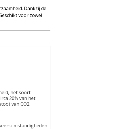
rzaamheid. Dankzij de
 Geschikt voor zowel
heid, het soort
irca 20% van het
stoot van CO2.
e weersomstandigheden