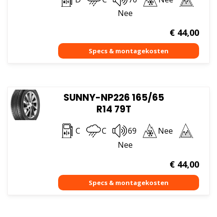
Nee
€
44,00
SUNNY-NP226 165/65
R14 79T
C
C
69
Nee
Nee
€
44,00