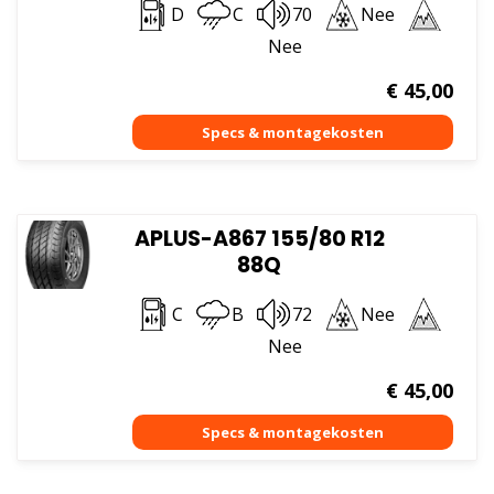
D
C
70
Nee
Nee
€
45,00
APLUS-A867 155/80 R12
88Q
C
B
72
Nee
Nee
€
45,00