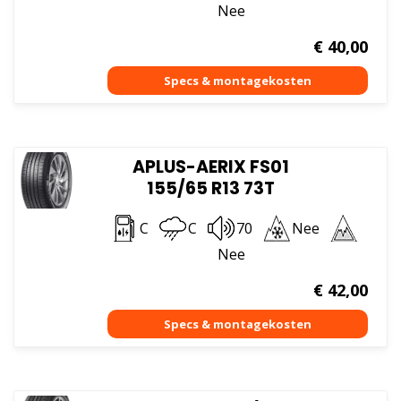
Nee
€
40,00
APLUS-AERIX FS01
155/65 R13 73T
C
C
70
Nee
Nee
€
42,00