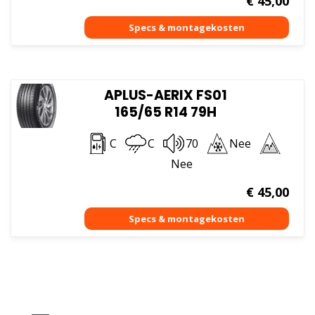
€
45,00
APLUS-AERIX FS01
165/65 R14 79H
C
C
70
Nee
Nee
€
45,00