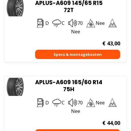
APLUS-A609 145/65 R15
72T
D
C
70
Nee
Nee
€
43,00
APLUS-A609 165/60 R14
75H
D
C
70
Nee
Nee
€
44,00