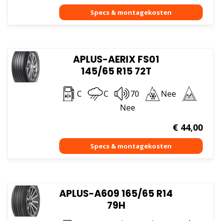
APLUS-AERIX FS01
145/65 R15 72T
C
C
70
Nee
Nee
€
44,00
APLUS-A609 165/65 R14
79H