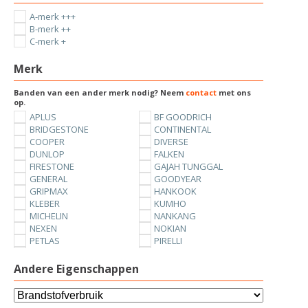
A-merk +++
B-merk ++
C-merk +
Merk
Banden van een ander merk nodig? Neem
contact
met ons
op.
APLUS
BF GOODRICH
BRIDGESTONE
CONTINENTAL
COOPER
DIVERSE
DUNLOP
FALKEN
FIRESTONE
GAJAH TUNGGAL
GENERAL
GOODYEAR
GRIPMAX
HANKOOK
KLEBER
KUMHO
MICHELIN
NANKANG
NEXEN
NOKIAN
PETLAS
PIRELLI
SUNNY
TOYO
UNIROYAL
VREDESTEIN
Andere Eigenschappen
YOKOHAMA