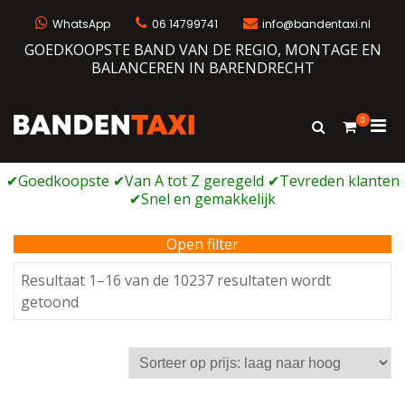
Ga
naar
WhatsApp
06 14799741
info@bandentaxi.nl
de
GOEDKOOPSTE BAND VAN DE REGIO, MONTAGE EN
inhoud
BALANCEREN IN BARENDRECHT
0
Prim
Toon
Bandentaxi
Bandengarage met eigen webshop
zoekformulie
men
voor
mobi
Open filter
Resultaat 1–16 van de 10237 resultaten wordt
Gesorteerd
getoond
op
prijs:
laag
naar