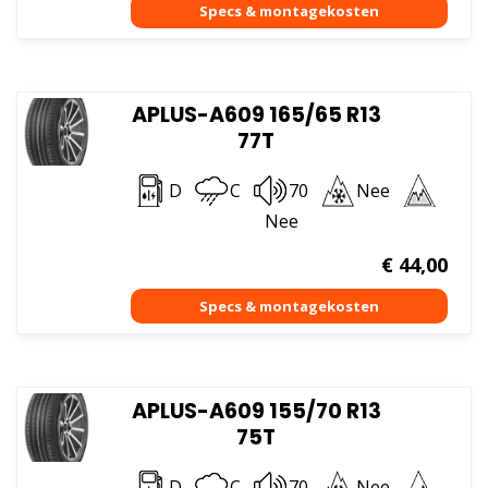
APLUS-A609 165/65 R13
77T
D
C
70
Nee
Nee
€
44,00
APLUS-A609 155/70 R13
75T
D
C
70
Nee