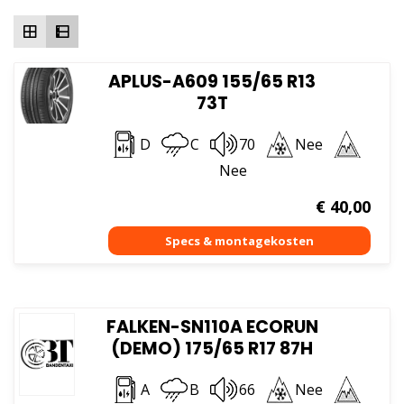
hoog
APLUS-A609 155/65 R13
73T
D
C
70
Nee
Nee
€
40,00
FALKEN-SN110A ECORUN
(DEMO) 175/65 R17 87H
A
B
66
Nee