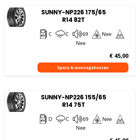
SUNNY-NP226 175/65
R14 82T
C
C
69
Nee
Nee
€
45,00
SUNNY-NP226 155/65
R14 75T
D
C
69
Nee
Nee