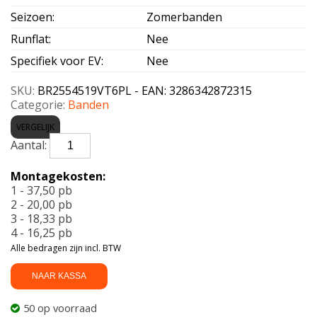
Seizoen
:
Zomerbanden
Runflat
:
Nee
Specifiek voor EV
:
Nee
SKU:
BR2554519VT6PL - EAN: 3286342872315
Categorie:
Banden
VERGELIJK
BRIDGESTONE-
TURANZA
6
Montagekosten:
(+)
1 - 37,50 pb
Enliten
2 - 20,00 pb
255/45
3 - 18,33 pb
R19
4 - 16,25 pb
100V
Alle bedragen zijn incl. BTW
aantal
NAAR KASSA
50 op voorraad