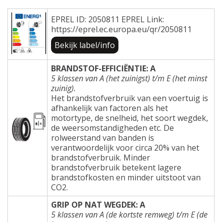
EPREL ID: 2050811 EPREL Link:
https://eprel.ec.europa.eu/qr/2050811
Bekijk label/info
BRANDSTOF-EFFICIËNTIE: A
5 klassen van A (het zuinigst) t/m E (het minst
zuinig).
Het brandstofverbruik van een voertuig is
afhankelijk van factoren als het
motortype, de snelheid, het soort wegdek,
de weersomstandigheden etc. De
rolweerstand van banden is
verantwoordelijk voor circa 20% van het
brandstofverbruik. Minder
brandstofverbruik betekent lagere
brandstofkosten en minder uitstoot van
CO2.
GRIP OP NAT WEGDEK: A
5 klassen van A (de kortste remweg) t/m E (de