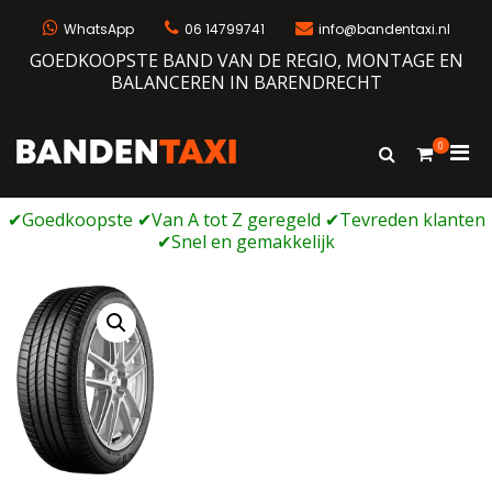
Ga
naar
WhatsApp
06 14799741
info@bandentaxi.nl
de
GOEDKOOPSTE BAND VAN DE REGIO, MONTAGE EN
inhoud
BALANCEREN IN BARENDRECHT
0
Prim
Toon
Bandentaxi
Bandengarage met eigen webshop
zoekformulie
men
voor
mobi