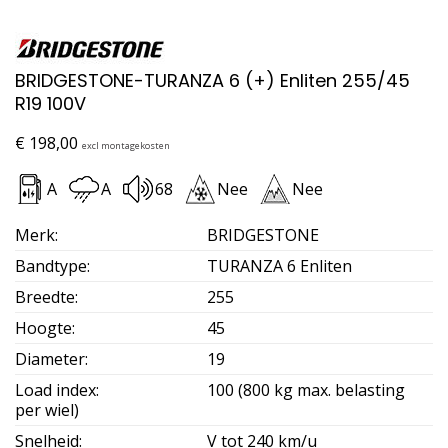
BRIDGESTONE-TURANZA 6 (+) Enliten 255/45
R19 100V
€
198,00
excl montagekosten
A
A
68
Nee
Nee
Merk
:
BRIDGESTONE
Bandtype
:
TURANZA 6 Enliten
Breedte
:
255
Hoogte
:
45
Diameter
:
19
Load index
:
100 (800 kg max. belasting
per wiel)
Snelheid
:
V tot 240 km/u