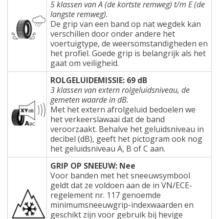
5 klassen van A (de kortste remweg) t/m E (de
langste remweg).
De grip van een band op nat wegdek kan
verschillen door onder andere het
voertuigtype, de weersomstandigheden en
het profiel. Goede grip is belangrijk als het
gaat om veiligheid.
ROLGELUIDEMISSIE: 69 dB
3 klassen van extern rolgeluidsniveau, de
gemeten waarde in dB.
Met het extern afrolgeluid bedoelen we
het verkeerslawaai dat de band
veroorzaakt. Behalve het geluidsniveau in
decibel (dB), geeft het pictogram ook nog
het geluidsniveau A, B of C aan.
GRIP OP SNEEUW: Nee
Voor banden met het sneeuwsymbool
geldt dat ze voldoen aan de in VN/ECE-
regelement nr. 117 genoemde
minimumsneeuwgrip-indexwaarden en
geschikt zijn voor gebruik bij hevige