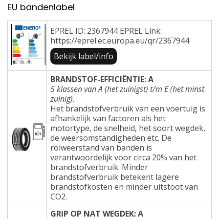
EU bandenlabel
EPREL ID: 2367944 EPREL Link:
https://eprel.ec.europa.eu/qr/2367944
Bekijk label/info
BRANDSTOF-EFFICIËNTIE: A
5 klassen van A (het zuinigst) t/m E (het minst
zuinig).
Het brandstofverbruik van een voertuig is
afhankelijk van factoren als het
motortype, de snelheid, het soort wegdek,
de weersomstandigheden etc. De
rolweerstand van banden is
verantwoordelijk voor circa 20% van het
brandstofverbruik. Minder
brandstofverbruik betekent lagere
brandstofkosten en minder uitstoot van
CO2.
GRIP OP NAT WEGDEK: A