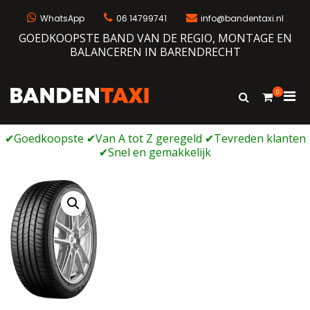
Ga
naar
WhatsApp
06 14799741
info@bandentaxi.nl
de
GOEDKOOPSTE BAND VAN DE REGIO, MONTAGE EN
inhoud
BALANCEREN IN BARENDRECHT
0
Prim
Toon
Bandentaxi
Bandengarage met eigen webshop
zoekformulie
men
voor
mobi