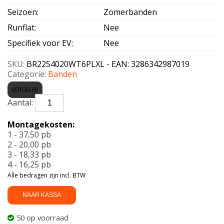
Seizoen
:
Zomerbanden
Runflat
:
Nee
Specifiek voor EV
:
Nee
SKU:
BR2254020WT6PLXL - EAN: 3286342987019
Categorie:
Banden
VERGELIJK
BRIDGESTONE-
TURANZA
6
Montagekosten:
(+)
1 - 37,50 pb
Enliten
2 - 20,00 pb
XL
3 - 18,33 pb
225/40
4 - 16,25 pb
R20
Alle bedragen zijn incl. BTW
94W
aantal
NAAR KASSA
50 op voorraad