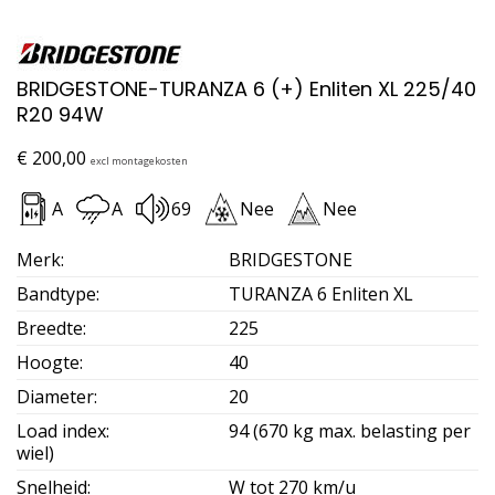
BRIDGESTONE-TURANZA 6 (+) Enliten XL 225/40
R20 94W
€
200,00
excl montagekosten
A
A
69
Nee
Nee
Merk
:
BRIDGESTONE
Bandtype
:
TURANZA 6 Enliten XL
Breedte
:
225
Hoogte
:
40
Diameter
:
20
Load index
:
94 (670 kg max. belasting per
wiel)
Snelheid
:
W tot 270 km/u