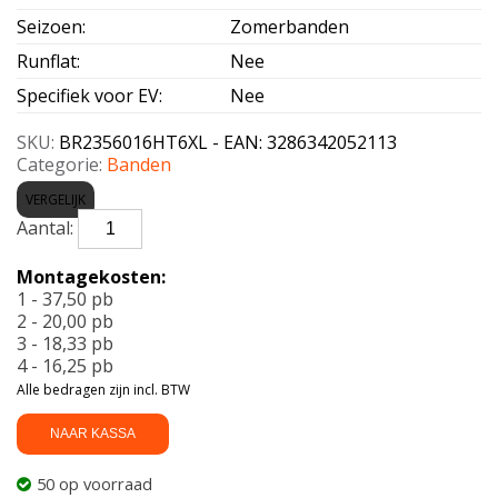
Seizoen
:
Zomerbanden
Runflat
:
Nee
Specifiek voor EV
:
Nee
SKU:
BR2356016HT6XL - EAN: 3286342052113
Categorie:
Banden
VERGELIJK
BRIDGESTONE-
TURANZA
6
Montagekosten:
Enliten
1 - 37,50 pb
XL
2 - 20,00 pb
235/60
3 - 18,33 pb
R16
4 - 16,25 pb
104H
Alle bedragen zijn incl. BTW
aantal
NAAR KASSA
50 op voorraad