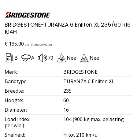
BRIDGESTONE-TURANZA 6 Enliten XL 235/60 R16
104H
€
135,00
excl montagekosten
B
A
70
Nee
Nee
Merk
:
BRIDGESTONE
Bandtype
:
TURANZA 6 Enliten XL
Breedte
:
235
Hoogte
:
60
Diameter
:
16
Load index
:
104 (900 kg max. belasting
per wiel)
Snelheid
:
H tot 210 km/u