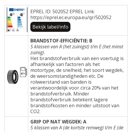
EPREL ID: 502052 EPREL Link:
https://eprel.ec.europa.eu/qr/502052
Bekijk label/info
BRANDSTOF-EFFICIËNTIE: B
5 klassen van A (het zuinigst) t/m E (het minst
zuinig).
Het brandstofverbruik van een voertuig is
afhankelijk van factoren als het
motortype, de snelheid, het soort wegdek,
de weersomstandigheden etc. De
rolweerstand van banden is
verantwoordelijk voor circa 20% van het
brandstofverbruik. Minder
brandstofverbruik betekent lagere
brandstofkosten en minder uitstoot van
CO2.
GRIP OP NAT WEGDEK: A
5 klassen van A (de kortste remweg) t/m E (de