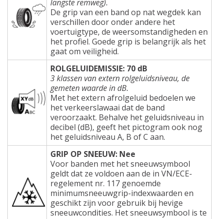
langste remweg).
De grip van een band op nat wegdek kan
verschillen door onder andere het
voertuigtype, de weersomstandigheden en
het profiel. Goede grip is belangrijk als het
gaat om veiligheid.
ROLGELUIDEMISSIE: 70 dB
3 klassen van extern rolgeluidsniveau, de
gemeten waarde in dB.
Met het extern afrolgeluid bedoelen we
het verkeerslawaai dat de band
veroorzaakt. Behalve het geluidsniveau in
decibel (dB), geeft het pictogram ook nog
het geluidsniveau A, B of C aan.
GRIP OP SNEEUW: Nee
Voor banden met het sneeuwsymbool
geldt dat ze voldoen aan de in VN/ECE-
regelement nr. 117 genoemde
minimumsneeuwgrip-indexwaarden en
geschikt zijn voor gebruik bij hevige
sneeuwcondities. Het sneeuwsymbool is te