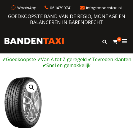
Ga
naar
WhatsApp
06 14799741
info@bandentaxi.nl
de
GOEDKOOPSTE BAND VAN DE REGIO, MONTAGE EN
inhoud
BALANCEREN IN BARENDRECHT
0
Prim
Toon
Bandentaxi
Bandengarage met eigen webshop
zoekformulie
men
voor
mobi