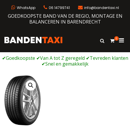
Ga
naar
WhatsApp
06 14799741
info@bandentaxi.nl
de
GOEDKOOPSTE BAND VAN DE REGIO, MONTAGE EN
inhoud
BALANCEREN IN BARENDRECHT
0
Prim
Toon
Bandentaxi
Bandengarage met eigen webshop
zoekformulie
men
voor
mobi