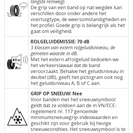
langste remweg).
De grip van een band op nat wegdek kan
verschillen door onder andere het
voertuigtype, de weersomstandigheden en
het profiel. Goede grip is belangrijk als het
gaat om veiligheid.
ROLGELUIDEMISSIE: 70 dB
3 klassen van extern rolgeluidsniveau, de
gemeten waarde in dB.
Met het extern afrolgeluid bedoelen we
het verkeerslawaai dat de band
veroorzaakt. Behalve het geluidsniveau in
decibel (dB), geeft het pictogram ook nog
het geluidsniveau A, B of C aan.
GRIP OP SNEEUW: Nee
Voor banden met het sneeuwsymbool
geldt dat ze voldoen aan de in VN/ECE-
regelement nr. 117 genoemde
minimumsneeuwgrip-indexwaarden en
geschikt zijn voor gebruik bij hevige
sneeuwcondities. Het sneeuwsymbool is te