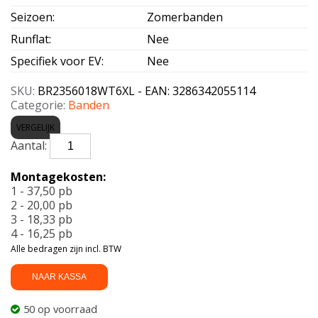
Seizoen
:
Zomerbanden
Runflat
:
Nee
Specifiek voor EV
:
Nee
SKU:
BR2356018WT6XL - EAN: 3286342055114
Categorie:
Banden
VERGELIJK
BRIDGESTONE-
TURANZA
6
Montagekosten:
Enliten
1 - 37,50 pb
XL
2 - 20,00 pb
235/60
3 - 18,33 pb
R18
4 - 16,25 pb
107W
Alle bedragen zijn incl. BTW
aantal
NAAR KASSA
50 op voorraad