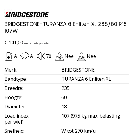
BRIDGESTONE-TURANZA 6 Enliten XL 235/60 R18
107W
€
141,00
excl montagekosten
A
A
70
Nee
Nee
Merk
:
BRIDGESTONE
Bandtype
:
TURANZA 6 Enliten XL
Breedte
:
235
Hoogte
:
60
Diameter
:
18
Load index
:
107 (975 kg max. belasting
per wiel)
Snelheid
:
W tot 270 km/u