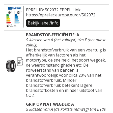
EPREL ID: 502072 EPREL Link:
https://eprel.ec.europa.eu/qr/502072
Bekijk label/info
BRANDSTOF-EFFICIËNTIE: A
5 klassen van A (het zuinigst) t/m E (het minst
zuinig).
Het brandstofverbruik van een voertuig is
afhankelijk van factoren als het
motortype, de snelheid, het soort wegdek,
de weersomstandigheden etc. De
rolweerstand van banden is
verantwoordelijk voor circa 20% van het
brandstofverbruik. Minder
brandstofverbruik betekent lagere
brandstofkosten en minder uitstoot van
CO2.
GRIP OP NAT WEGDEK: A
5 klassen van A (de kortste remweg) t/m E (de