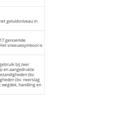
het geluidsniveau in
 117 genoemde
 Het sneeuwsymbool is
ebruik bij zeer
ijs en aangedrukte
standigheden (bv.
gheden (bv. neerslag
at wegdek, handling en