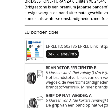
BRIDGESTONE-TURANZA 6 Enliten XL 245/40 
Bridgestone is een premium Japanse bandenfa
stevige wang is de band uitermate geschikt voo
zomer- als winterse omstandigheden, met focu
EU bandenlabel
EPREL ID: 502186 EPREL Link: http
Bekijk label/info
BRANDSTOF-EFFICIËNTIE: B
5 klassen van A (het zuinigst) t/m E (h
Het brandstofverbruik van een voer
wegdek, de weersomstandigheden e
brandstofverbruik. Minder brands
GRIP OP NAT WEGDEK: A
5 klassen van A (de kortste remweg) 
De grip van een band op nat wegd