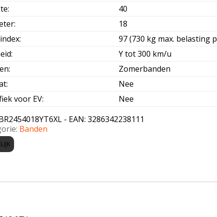
te
:
40
eter
:
18
index
:
97 (730 kg max. belasting p
eid
:
Y tot 300 km/u
oen
:
Zomerbanden
at
:
Nee
fiek voor EV
:
Nee
BR2454018YT6XL - EAN: 3286342238111
orie:
Banden
LIJK