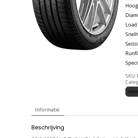
Hoog
Diam
Load 
Snelh
Seiz
Runfl
Speci
SKU:
Categ
VERGE
Informatie
Beschrijving