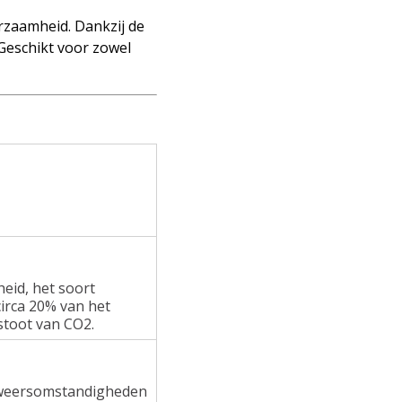
rzaamheid. Dankzij de
 Geschikt voor zowel
heid, het soort
irca 20% van het
stoot van CO2.
e weersomstandigheden