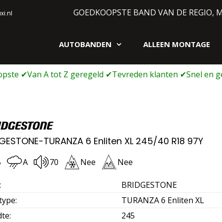
GOEDKOOPSTE BAND VAN DE REGIO, 
i.nl
AUTOBANDEN
ALLEEN MONTAGE
gen webshop
GESTONE-TURANZA 6 Enliten XL 245/40 R18 97Y
B
A
70
Nee
Nee
:
BRIDGESTONE
type
:
TURANZA 6 Enliten XL
dte
:
245