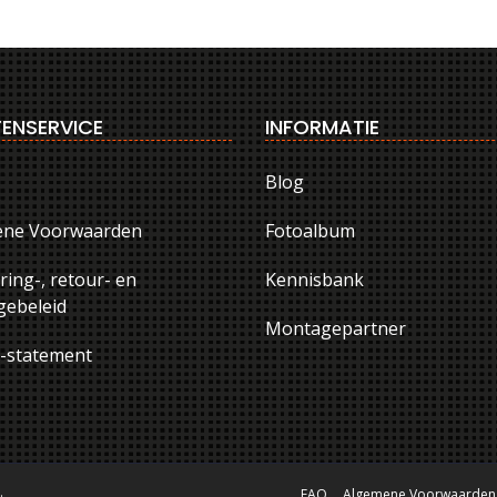
ENSERVICE
INFORMATIE
Blog
ene Voorwaarden
Fotoalbum
ring-, retour- en
Kennisbank
ebeleid
Montagepartner
y-statement
.
FAQ
Algemene Voorwaarden