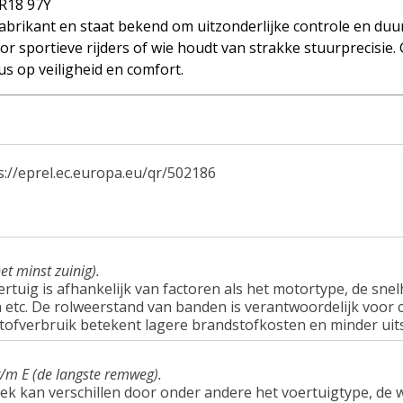
R18 97Y
brikant en staat bekend om uitzonderlijke controle en duu
r sportieve rijders of wie houdt van strakke stuurprecisie.
s op veiligheid en comfort.
s://eprel.ec.europa.eu/qr/502186
et minst zuinig).
tuig is afhankelijk van factoren als het motortype, de snel
tc. De rolweerstand van banden is verantwoordelijk voor c
tofverbruik betekent lagere brandstofkosten en minder uit
t/m E (de langste remweg).
ek kan verschillen door onder andere het voertuigtype, d