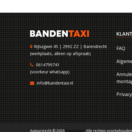
KLANT
Rijtuigwei 45 | 2992 ZZ | Barendrecht
FAQ
(werkplaats, alleen op afspraak)
Algem
0614799741
(voorkeur whatsapp)
Annule
montag
info@bandentaxi.nl
Privac
Auteursrecht © 2026
Bandentaxi
. Alle rechten voorbehouden