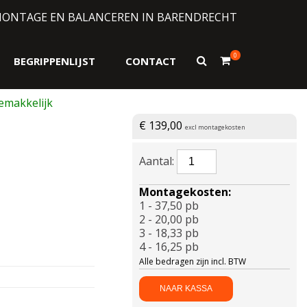
MONTAGE EN BALANCEREN IN BARENDRECHT
0
Toon
BEGRIPPENLIJST
CONTACT
zoekformulier
€
139,00
excl montagekosten
BRIDGESTONE-
TURANZA
6
Montagekosten:
Enliten
1 - 37,50 pb
XL
2 - 20,00 pb
245/40
3 - 18,33 pb
R18
4 - 16,25 pb
97Y
Alle bedragen zijn incl. BTW
aantal
NAAR KASSA