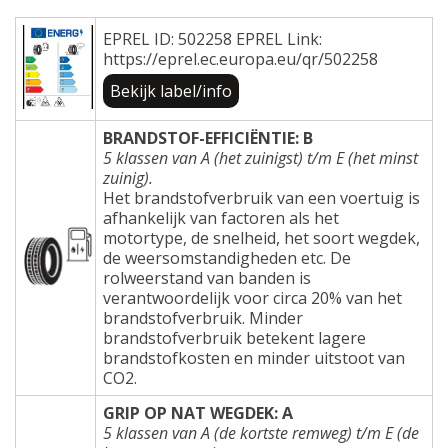
EPREL ID: 502258 EPREL Link:
https://eprel.ec.europa.eu/qr/502258
Bekijk label/info
BRANDSTOF-EFFICIËNTIE: B
5 klassen van A (het zuinigst) t/m E (het minst
zuinig).
Het brandstofverbruik van een voertuig is
afhankelijk van factoren als het
motortype, de snelheid, het soort wegdek,
de weersomstandigheden etc. De
rolweerstand van banden is
verantwoordelijk voor circa 20% van het
brandstofverbruik. Minder
brandstofverbruik betekent lagere
brandstofkosten en minder uitstoot van
CO2.
GRIP OP NAT WEGDEK: A
5 klassen van A (de kortste remweg) t/m E (de