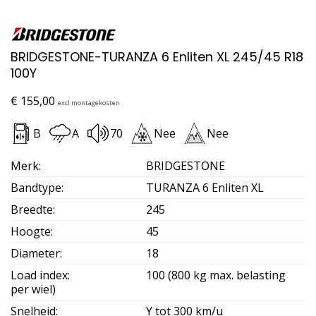
BRIDGESTONE-TURANZA 6 Enliten XL 245/45 R18
100Y
€
155,00
excl montagekosten
B
A
70
Nee
Nee
Merk
:
BRIDGESTONE
Bandtype
:
TURANZA 6 Enliten XL
Breedte
:
245
Hoogte
:
45
Diameter
:
18
Load index
:
100 (800 kg max. belasting
per wiel)
Snelheid
:
Y tot 300 km/u