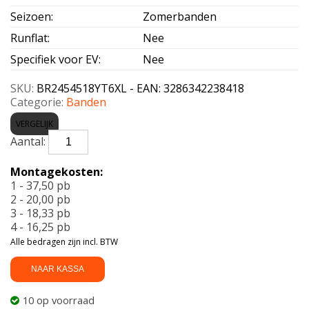
Seizoen
:
Zomerbanden
Runflat
:
Nee
Specifiek voor EV
:
Nee
SKU:
BR2454518YT6XL - EAN: 3286342238418
Categorie:
Banden
VERGELIJK
BRIDGESTONE-
TURANZA
6
Montagekosten:
Enliten
1 - 37,50 pb
XL
2 - 20,00 pb
245/45
3 - 18,33 pb
R18
4 - 16,25 pb
100Y
Alle bedragen zijn incl. BTW
aantal
NAAR KASSA
10 op voorraad