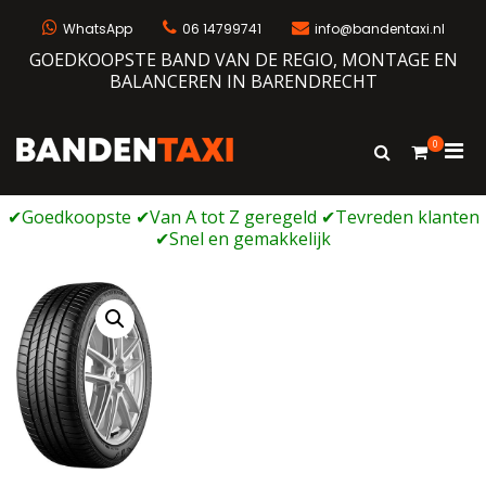
Ga
naar
WhatsApp
06 14799741
info@bandentaxi.nl
de
GOEDKOOPSTE BAND VAN DE REGIO, MONTAGE EN
inhoud
BALANCEREN IN BARENDRECHT
0
Prim
Toon
Bandentaxi
Bandengarage met eigen webshop
zoekformulie
men
voor
mobi