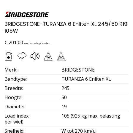
BRIDGESTONE-TURANZA 6 Enliten XL 245/50 R19
105W
€
201,00
excl montagekosten
Merk
:
BRIDGESTONE
Bandtype
:
TURANZA 6 Enliten XL
Breedte
:
245
Hoogte
:
50
Diameter
:
19
Load index
:
105 (925 kg max. belasting
per wiel)
Snelheid
:
W tot 270 km/u