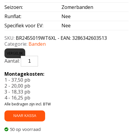
Seizoen
:
Zomerbanden
Runflat
:
Nee
Specifiek voor EV
:
Nee
SKU:
BR2455019WT6XL - EAN: 3286342603513
Categorie:
Banden
VERGELIJK
BRIDGESTONE-
TURANZA
6
Montagekosten:
Enliten
1 - 37,50 pb
XL
2 - 20,00 pb
245/50
3 - 18,33 pb
R19
4 - 16,25 pb
105W
Alle bedragen zijn incl. BTW
aantal
NAAR KASSA
50 op voorraad