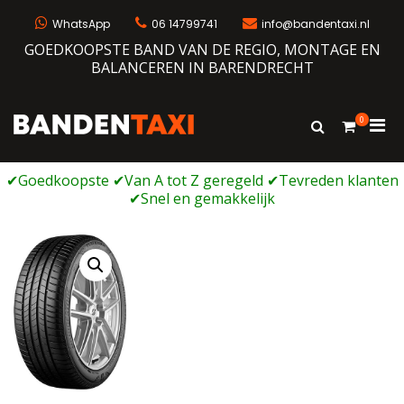
Ga
naar
WhatsApp
06 14799741
info@bandentaxi.nl
de
GOEDKOOPSTE BAND VAN DE REGIO, MONTAGE EN
inhoud
BALANCEREN IN BARENDRECHT
0
Prim
Toon
Bandentaxi
Bandengarage met eigen webshop
zoekformulie
men
voor
mobi