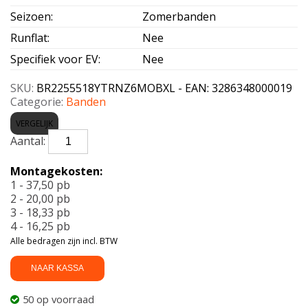
Seizoen
:
Zomerbanden
Runflat
:
Nee
Specifiek voor EV
:
Nee
SKU:
BR2255518YTRNZ6MOBXL - EAN: 3286348000019
Categorie:
Banden
VERGELIJK
BRIDGESTONE-
TURANZA
6
Montagekosten:
MO
1 - 37,50 pb
*
2 - 20,00 pb
Enliten
3 - 18,33 pb
XL
4 - 16,25 pb
225/55
Alle bedragen zijn incl. BTW
R18
102Y
NAAR KASSA
aantal
50 op voorraad