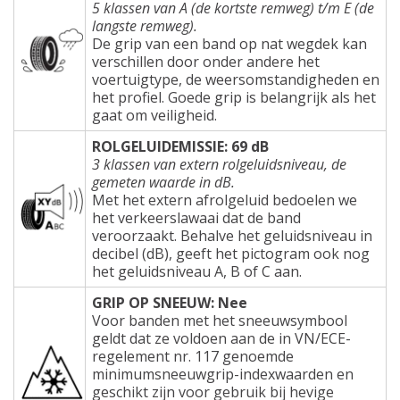
5 klassen van A (de kortste remweg) t/m E (de
langste remweg).
De grip van een band op nat wegdek kan
verschillen door onder andere het
voertuigtype, de weersomstandigheden en
het profiel. Goede grip is belangrijk als het
gaat om veiligheid.
ROLGELUIDEMISSIE: 69 dB
3 klassen van extern rolgeluidsniveau, de
gemeten waarde in dB.
Met het extern afrolgeluid bedoelen we
het verkeerslawaai dat de band
veroorzaakt. Behalve het geluidsniveau in
decibel (dB), geeft het pictogram ook nog
het geluidsniveau A, B of C aan.
GRIP OP SNEEUW: Nee
Voor banden met het sneeuwsymbool
geldt dat ze voldoen aan de in VN/ECE-
regelement nr. 117 genoemde
minimumsneeuwgrip-indexwaarden en
geschikt zijn voor gebruik bij hevige