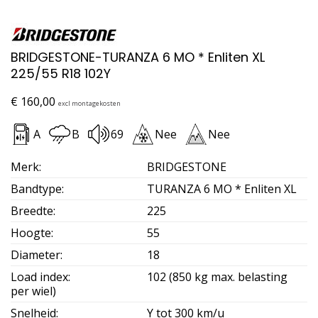
BRIDGESTONE-TURANZA 6 MO * Enliten XL
225/55 R18 102Y
€
160,00
excl montagekosten
A
B
69
Nee
Nee
Merk
:
BRIDGESTONE
Bandtype
:
TURANZA 6 MO * Enliten XL
Breedte
:
225
Hoogte
:
55
Diameter
:
18
Load index
:
102 (850 kg max. belasting
per wiel)
Snelheid
:
Y tot 300 km/u