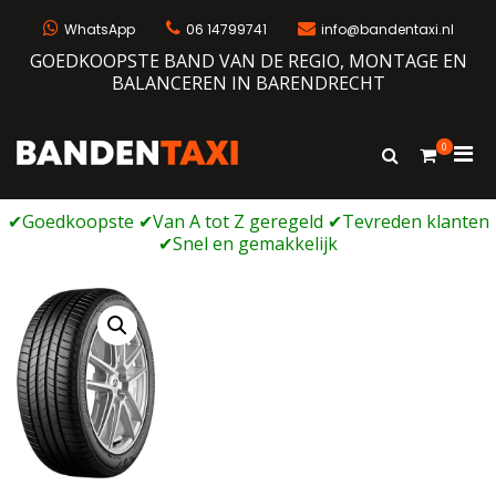
Ga
naar
WhatsApp
06 14799741
info@bandentaxi.nl
de
GOEDKOOPSTE BAND VAN DE REGIO, MONTAGE EN
inhoud
BALANCEREN IN BARENDRECHT
0
Prim
Toon
Bandentaxi
Bandengarage met eigen webshop
zoekformulie
men
voor
mobi