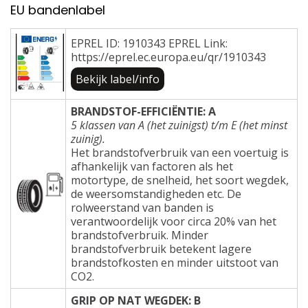
EU bandenlabel
EPREL ID: 1910343 EPREL Link:
https://eprel.ec.europa.eu/qr/1910343
Bekijk label/info
BRANDSTOF-EFFICIËNTIE: A
5 klassen van A (het zuinigst) t/m E (het minst
zuinig).
Het brandstofverbruik van een voertuig is
afhankelijk van factoren als het
motortype, de snelheid, het soort wegdek,
de weersomstandigheden etc. De
rolweerstand van banden is
verantwoordelijk voor circa 20% van het
brandstofverbruik. Minder
brandstofverbruik betekent lagere
brandstofkosten en minder uitstoot van
CO2.
GRIP OP NAT WEGDEK: B