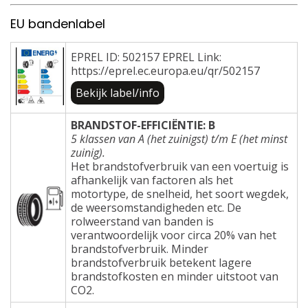
EU bandenlabel
EPREL ID: 502157 EPREL Link:
https://eprel.ec.europa.eu/qr/502157
Bekijk label/info
BRANDSTOF-EFFICIËNTIE: B
5 klassen van A (het zuinigst) t/m E (het minst
zuinig).
Het brandstofverbruik van een voertuig is
afhankelijk van factoren als het
motortype, de snelheid, het soort wegdek,
de weersomstandigheden etc. De
rolweerstand van banden is
verantwoordelijk voor circa 20% van het
brandstofverbruik. Minder
brandstofverbruik betekent lagere
brandstofkosten en minder uitstoot van
CO2.