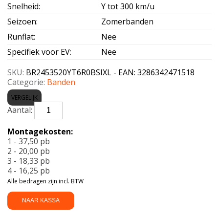
Snelheid
:
Y tot 300 km/u
Seizoen
:
Zomerbanden
Runflat
:
Nee
Specifiek voor EV
:
Nee
SKU:
BR2453520YT6R0BSIXL - EAN: 3286342471518
Categorie:
Banden
VERGELIJK
BRIDGESTONE-
TURANZA
6
Montagekosten:
R0
1 - 37,50 pb
B-
2 - 20,00 pb
SILENT
3 - 18,33 pb
Enl
4 - 16,25 pb
XL
Alle bedragen zijn incl. BTW
245/35
R20
NAAR KASSA
98Y
aantal