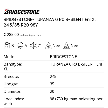
BRIDGESTONE-TURANZA 6 R0 B-SILENT Enl XL
245/35 R20 98Y
€
285,00
excl montagekosten
B
A
71
Nee
Nee
Merk
:
BRIDGESTONE
Bandtype
:
TURANZA 6 R0 B-SILENT Enl
XL
Breedte
:
245
Hoogte
:
35
Diameter
:
20
Load index
:
98 (750 kg max. belasting per
wiel)