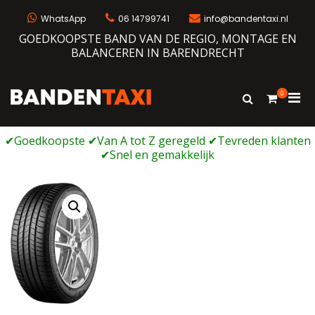
Ga
naar
WhatsApp
06 14799741
info@bandentaxi.nl
de
GOEDKOOPSTE BAND VAN DE REGIO, MONTAGE EN
inhoud
BALANCEREN IN BARENDRECHT
0
Prim
Toon
Bandentaxi
Bandengarage met eigen webshop
zoekformulie
men
voor
mobi