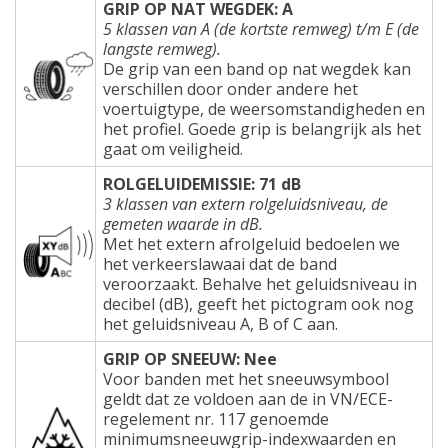
GRIP OP NAT WEGDEK: A
5 klassen van A (de kortste remweg) t/m E (de
langste remweg).
De grip van een band op nat wegdek kan
verschillen door onder andere het
voertuigtype, de weersomstandigheden en
het profiel. Goede grip is belangrijk als het
gaat om veiligheid.
ROLGELUIDEMISSIE: 71 dB
3 klassen van extern rolgeluidsniveau, de
gemeten waarde in dB.
Met het extern afrolgeluid bedoelen we
het verkeerslawaai dat de band
veroorzaakt. Behalve het geluidsniveau in
decibel (dB), geeft het pictogram ook nog
het geluidsniveau A, B of C aan.
GRIP OP SNEEUW: Nee
Voor banden met het sneeuwsymbool
geldt dat ze voldoen aan de in VN/ECE-
regelement nr. 117 genoemde
minimumsneeuwgrip-indexwaarden en